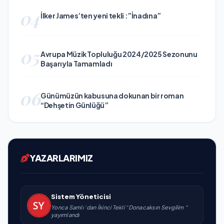
04
İlker James’ten yeni tekli :”İnadına”
05
Avrupa Müzik Topluluğu 2024/2025 Sezonunu
Başarıyla Tamamladı
06
Günümüzün kabusuna dokunan bir roman
“Dehşetin Günlüğü”
YAZARLARIMIZ
Sistem Yöneticisi
Yonca Samlı ‘dan İkinci Tekli “Donacaksın Sevgilim “
yayımlandı