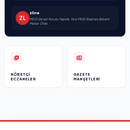
zline
MGD Genel Kurulu Yapıldı, Yeni MGD Başkanı Bülent
Makar Oldu
NÖBETÇI
GAZETE
ECZANELER
MANŞETLERI