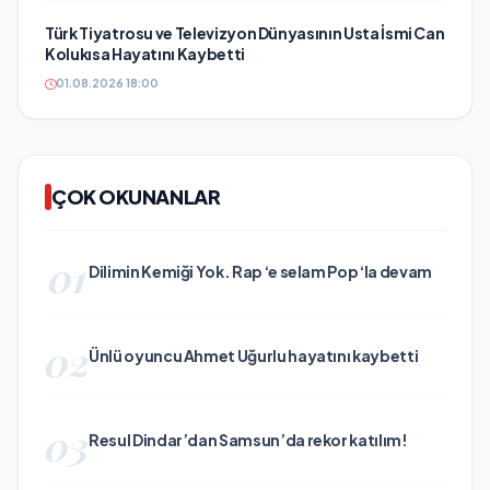
Türk Tiyatrosu ve Televizyon Dünyasının Usta İsmi Can
Kolukısa Hayatını Kaybetti
01.08.2026 18:00
ÇOK OKUNANLAR
01
Dilimin Kemiği Yok. Rap ‘e selam Pop ‘la devam
02
Ünlü oyuncu Ahmet Uğurlu hayatını kaybetti
03
Resul Dindar’dan Samsun’da rekor katılım!