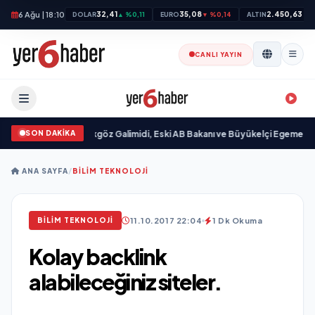
6 Ağu | 18:10
32,41
35,08
2.450,63
DOLAR
▲ %0,11
EURO
▼ %0,14
ALTIN
▲ 
CANLI YAYIN
SON DAKİKA
landı
•
Ali Emre Açıkgöz Galimidi, Eski AB Bakanı ve Büyükelçi Egemen Bağış i
ANA SAYFA
/
BILIM TEKNOLOJI
11.10.2017 22:04
1 Dk Okuma
BILIM TEKNOLOJI
Kolay backlink
alabileceğiniz siteler.