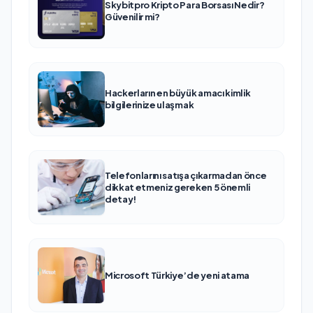
Skybitpro Kripto Para Borsası Nedir?
Güvenilir mi?
Hackerların en büyük amacı kimlik
bilgilerinize ulaşmak
Telefonlarını satışa çıkarmadan önce
dikkat etmeniz gereken 5 önemli
detay!
Microsoft Türkiye’de yeni atama