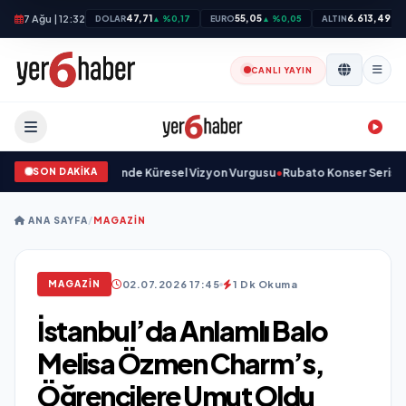
7 Ağu | 12:32
47,71
55,05
6.613,49
DOLAR
▲ %0,17
EURO
▲ %0,05
ALTIN
▲ 
CANLI YAYIN
SON DAKİKA
 ve Savunma Sanayinde Küresel Vizyon Vurgusu
•
Rubato Konser Serisi Müz
ANA SAYFA
/
MAGAZIN
02.07.2026 17:45
1 Dk Okuma
MAGAZIN
İstanbul’da Anlamlı Balo
Melisa Özmen Charm’s,
Öğrencilere Umut Oldu