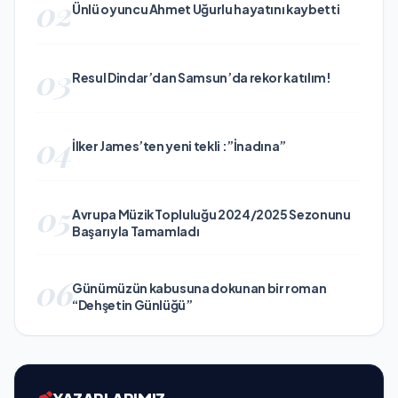
02
Ünlü oyuncu Ahmet Uğurlu hayatını kaybetti
03
Resul Dindar’dan Samsun’da rekor katılım!
04
İlker James’ten yeni tekli :”İnadına”
05
Avrupa Müzik Topluluğu 2024/2025 Sezonunu
Başarıyla Tamamladı
06
Günümüzün kabusuna dokunan bir roman
“Dehşetin Günlüğü”