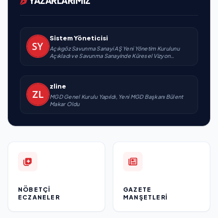
YAZARLARIMIZ
Sistem Yöneticisi
Açıkgöz Savunma Sanayi AŞ Yeni Yönetim Kurulunu
Açıkladı ve Savunma Sanayinde Küresel Vizyon
Vurgusu
zline
MGD Genel Kurulu Yapıldı, Yeni MGD Başkanı Bülent
Makar Oldu
NÖBETÇI
GAZETE
ECZANELER
MANŞETLERI