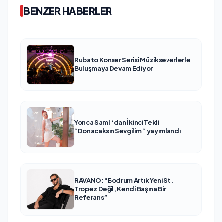
BENZER HABERLER
Rubato Konser Serisi Müzikseverlerle
Buluşmaya Devam Ediyor
Yonca Samlı ‘dan İkinci Tekli
“Donacaksın Sevgilim “ yayımlandı
RAVANO: “Bodrum Artık Yeni St.
Tropez Değil, Kendi Başına Bir
Referans”