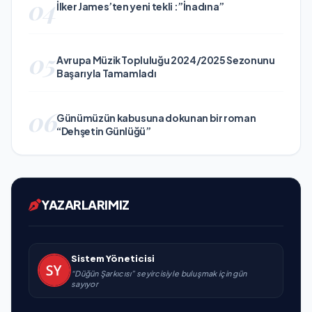
04
İlker James’ten yeni tekli :”İnadına”
05
Avrupa Müzik Topluluğu 2024/2025 Sezonunu
Başarıyla Tamamladı
06
Günümüzün kabusuna dokunan bir roman
“Dehşetin Günlüğü”
YAZARLARIMIZ
Sistem Yöneticisi
“Düğün Şarkıcısı” seyircisiyle buluşmak için gün
sayıyor