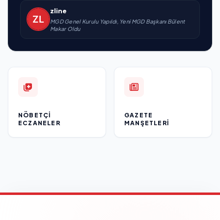
zline
MGD Genel Kurulu Yapıldı, Yeni MGD Başkanı Bülent
Makar Oldu
NÖBETÇI
GAZETE
ECZANELER
MANŞETLERI