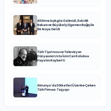
Ali Emre Açıkgöz Galimidi, Eski AB
Bakanı ve Büyükelçi Egemen Bağış ile
Bir Araya Geldi
Türk Tiyatrosu ve Televizyon
Dünyasının Usta İsmi Can Kolukısa
Hayatını Kaybetti
Almanya’da Dikkatleri Üzerine Çeken
Türk Firması: Taşyapı