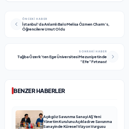
ÖNCEKİ HABER
İstanbul’da Anlamlı Balo Melisa Özmen Charm’s,
Öğrencilere Umut Oldu
SONRAKİ HABER
Tuğba Özerk’ten Ege Üniversitesi Mezuniyetinde
“Efe” Fırtınası!
BENZER HABERLER
Açıkgöz Savunma Sanayi AŞ Yeni
Yönetim Kurulunu Açıkladı ve Savunma
Sanayinde Küresel Vizyon Vurgusu