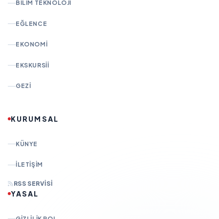
BILIM TEKNOLOJI
EĞLENCE
EKONOMI
EKSKURSII
GEZI
KURUMSAL
KÜNYE
İLETIŞIM
RSS SERVISI
YASAL
GIZLILIK POL.