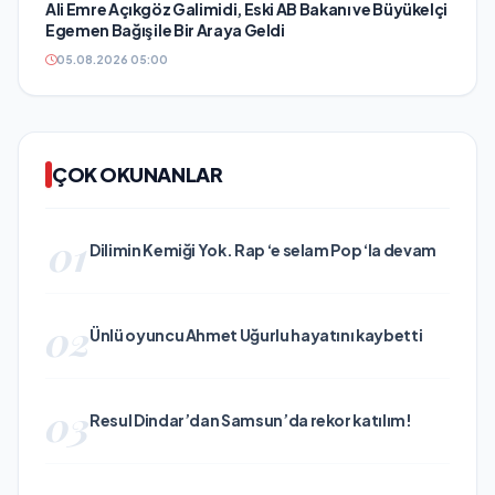
Ali Emre Açıkgöz Galimidi, Eski AB Bakanı ve Büyükelçi
Egemen Bağış ile Bir Araya Geldi
05.08.2026 05:00
ÇOK OKUNANLAR
01
Dilimin Kemiği Yok. Rap ‘e selam Pop ‘la devam
02
Ünlü oyuncu Ahmet Uğurlu hayatını kaybetti
03
Resul Dindar’dan Samsun’da rekor katılım!