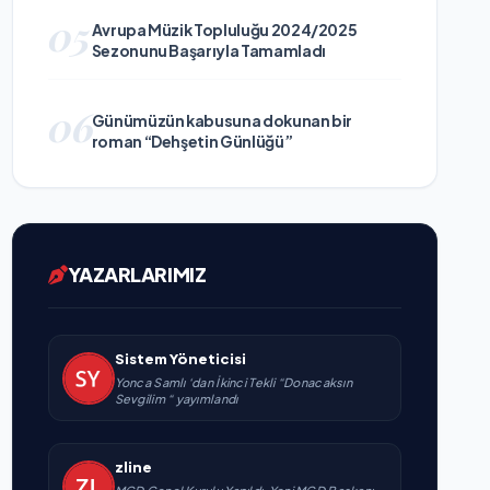
05
Avrupa Müzik Topluluğu 2024/2025
Sezonunu Başarıyla Tamamladı
06
Günümüzün kabusuna dokunan bir
roman “Dehşetin Günlüğü”
YAZARLARIMIZ
Sistem Yöneticisi
Yonca Samlı ‘dan İkinci Tekli “Donacaksın
Sevgilim “ yayımlandı
zline