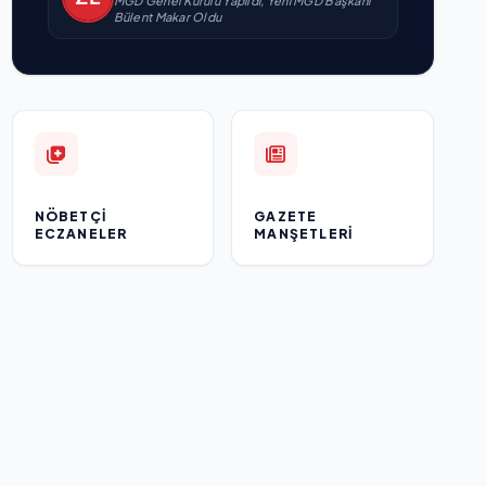
MGD Genel Kurulu Yapıldı, Yeni MGD Başkanı
Bülent Makar Oldu
NÖBETÇI
GAZETE
ECZANELER
MANŞETLERI