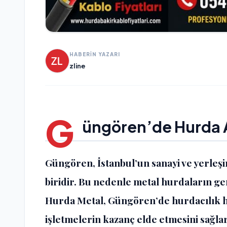
HABERİN YAZARI
zline
G
üngören’de Hurda 
Güngören, İstanbul’un sanayi ve yerleş
biridir. Bu nedenle metal hurdaların g
Hurda Metal, Güngören’de hurdacılık h
işletmelerin kazanç elde etmesini sağla