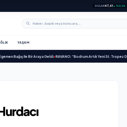
47,61
DOLAR
▲ %0,06
ĞLIK
YAŞAM
Bağış ile Bir Araya Geldi
•
RAVANO: “Bodrum Artık Yeni St. Tropez Değil, Ke
Hurdacı