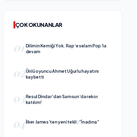
ÇOK OKUNANLAR
01
Dilimin Kemiği Yok. Rap ‘e selam Pop ‘la
devam
02
Ünlü oyuncu Ahmet Uğurlu hayatını
kaybetti
03
Resul Dindar’dan Samsun’da rekor
katılım!
04
İlker James’ten yeni tekli :”İnadına”