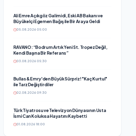
Ali Emre Açıkgöz Galimidi, Eski AB Bakanı ve
Büyükelçi Egemen Bağış ile Bir Araya Geldi
05.08.2026 05:00
RAVANO: “Bodrum Artık Yeni St. Tropez Değil,
Kendi Başına Bir Referans”
03.08.2026 05:30
Bullas & Emry'den Büyük Sürpriz! "Kaç Kurtul"
ile Tarz Değiştirdiler
02.08.2026 09:30
Türk Tiyatrosu ve Televizyon Dünyasının Usta
İsmi Can Kolukısa Hayatını Kaybetti
01.08.2026 18:00