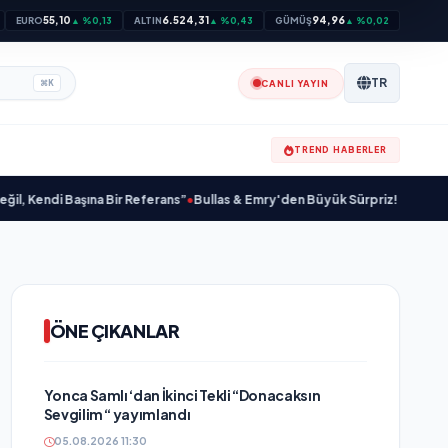
55,10
6.524,31
94,96
EURO
▲ %0,13
ALTIN
▲ %0,43
GÜMÜŞ
▲ %0,02
TR
CANLI YAYIN
⌘
K
TREND HABERLER
ndi Başına Bir Referans”
•
Bullas & Emry'den Büyük Sürpriz! "Kaç Kurtul" ile 
ÖNE ÇIKANLAR
Yonca Samlı ‘dan İkinci Tekli “Donacaksın
Sevgilim “ yayımlandı
05.08.2026 11:30