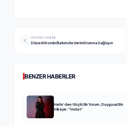
ÖNCEKİ HABER
Düzenli Kombi Bakımı ile Verimli Isınma Sağlayın
BENZER HABERLER
Helin’den Güçlü Bir Yorum, Duygusal Bir
Hikâye: “İmdat”