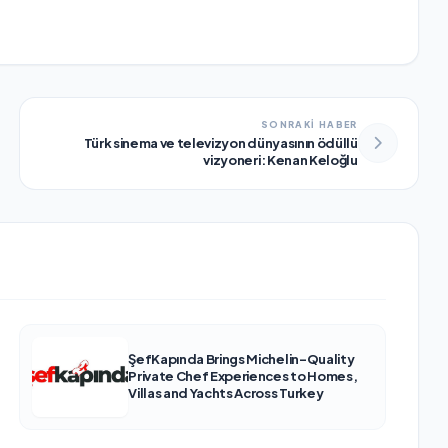
SONRAKİ HABER
Türk sinema ve televizyon dünyasının ödüllü
vizyoneri: Kenan Keloğlu
ŞefKapında Brings Michelin-Quality
Private Chef Experiences to Homes,
Villas and Yachts Across Turkey