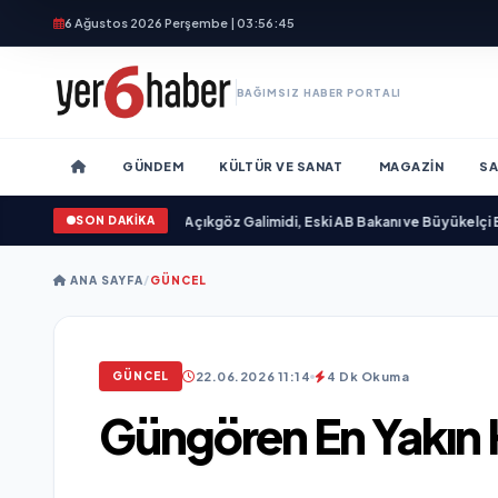
6 Ağustos 2026 Perşembe | 03:56:46
BAĞIMSIZ HABER PORTALI
GÜNDEM
KÜLTÜR VE SANAT
MAGAZIN
SA
SON DAKİKA
“ yayımlandı
•
Ali Emre Açıkgöz Galimidi, Eski AB Bakanı ve Büyükelçi Egemen 
ANA SAYFA
/
GÜNCEL
22.06.2026 11:14
4 Dk Okuma
GÜNCEL
Güngören En Yakın 