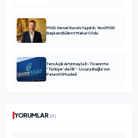
MGD Genel Kurulu Yapıldı, Yeni MGD
Başkanı Bülent Makar Oldu
Ters Açık Artırmayla E-Ticarette
“Türkiye’de İlk”: Ucuza Bağla’nın
Patentli Modeli
YORUMLAR
(0)