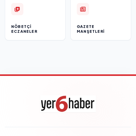
NÖBETÇI
GAZETE
ECZANELER
MANŞETLERI