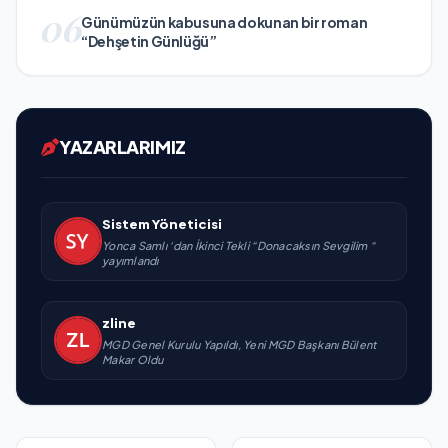
06
Günümüzün kabusuna dokunan bir roman
“Dehşetin Günlüğü”
YAZARLARIMIZ
Sistem Yöneticisi
Yonca Samlı ‘dan İkinci Tekli “Donacaksın Sevgilim “
yayımlandı
zline
MGD Genel Kurulu Yapıldı, Yeni MGD Başkanı Bülent
Makar Oldu