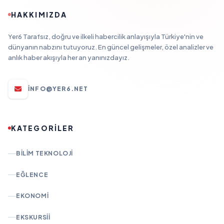
HAKKIMIZDA
Yer6 Tarafsız, doğru ve ilkeli habercilik anlayışıyla Türkiye'nin ve
dünyanın nabzını tutuyoruz. En güncel gelişmeler, özel analizler ve
anlık haber akışıyla her an yanınızdayız.
INFO@YER6.NET
KATEGORİLER
BILIM TEKNOLOJI
EĞLENCE
EKONOMI
EKSKURSII