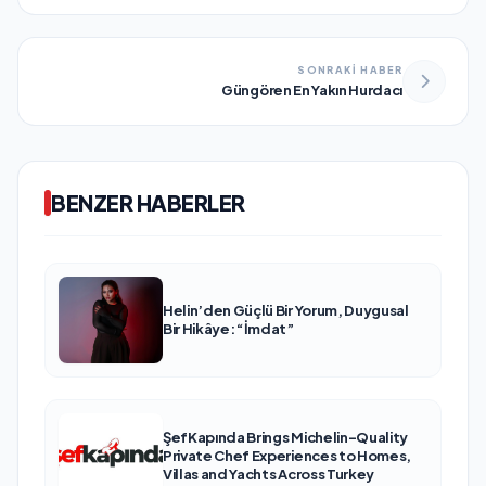
SONRAKİ HABER
Güngören En Yakın Hurdacı
BENZER HABERLER
Helin’den Güçlü Bir Yorum, Duygusal
Bir Hikâye: “İmdat”
ŞefKapında Brings Michelin-Quality
Private Chef Experiences to Homes,
Villas and Yachts Across Turkey