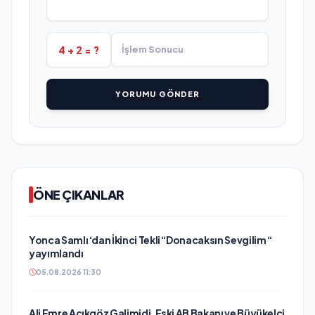
4 + 2 = ?
YORUMU GÖNDER
ÖNE ÇIKANLAR
Yonca Samlı ‘dan İkinci Tekli “Donacaksın Sevgilim “
yayımlandı
05.08.2026 11:30
Ali Emre Açıkgöz Galimidi, Eski AB Bakanı ve Büyükelçi