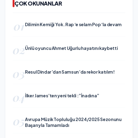
ÇOK OKUNANLAR
01
Dilimin Kemiği Yok. Rap ‘e selam Pop ‘la devam
02
Ünlü oyuncu Ahmet Uğurlu hayatını kaybetti
03
Resul Dindar’dan Samsun’da rekor katılım!
04
İlker James’ten yeni tekli :”İnadına”
05
Avrupa Müzik Topluluğu 2024/2025 Sezonunu
Başarıyla Tamamladı