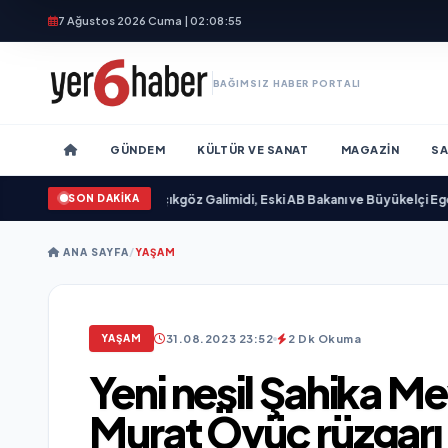
7 Ağustos 2026 Cuma | 02:08:57
BAĞIMSIZ HABER PORTALI
GÜNDEM
KÜLTÜR VE SANAT
MAGAZIN
SA
SON DAKİKA
mlandı
•
Ali Emre Açıkgöz Galimidi, Eski AB Bakanı ve Büyükelçi Egemen Bağış 
ANA SAYFA
/
YAŞAM
31.08.2023 23:52
2 Dk Okuma
YAŞAM
Yeni nesil Şahika M
Murat Övüç rüzgarı