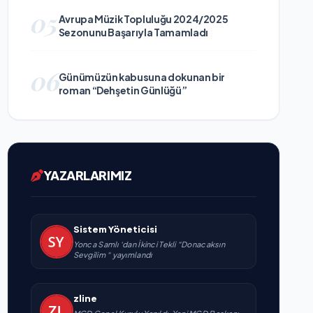
05
Avrupa Müzik Topluluğu 2024/2025
Sezonunu Başarıyla Tamamladı
06
Günümüzün kabusuna dokunan bir
roman “Dehşetin Günlüğü”
YAZARLARIMIZ
Sistem Yöneticisi
Yonca Samlı ‘dan İkinci Tekli “Donacaksın
Sevgilim “ yayımlandı
zline