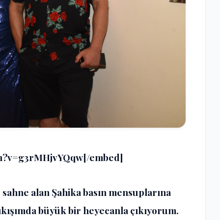
ch?v=g3rMHjvYQqw[/embed]
e sahne alan Şahika basın mensuplarına
çıkışımda büyük bir heyecanla çıkıyorum.