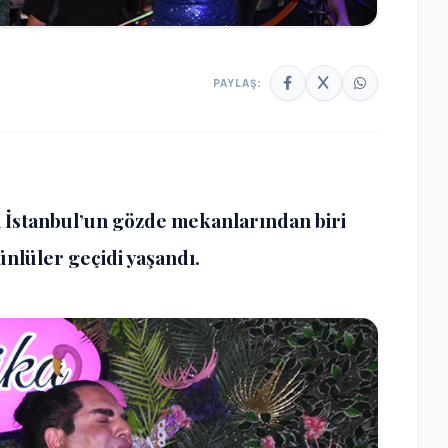
PAYLAŞ:
ı İstanbul’un gözde mekanlarından biri
nlüler geçidi yaşandı.