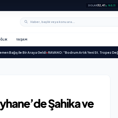
32,41
DOLAR
▲ %0,11
ĞLIK
YAŞAM
ile Bir Araya Geldi
•
RAVANO: “Bodrum Artık Yeni St. Tropez Değil, Kendi Ba
eyhane’de Şahika ve