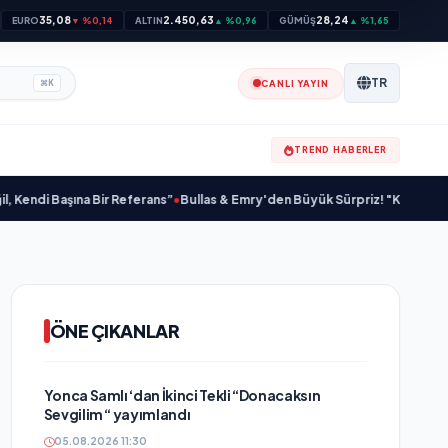
35,08
2.450,63
28,24
EURO
▼ %0,14
ALTIN
▲ %0,96
GÜMÜŞ
▲ %1,65
TR
CANLI YAYIN
⌘
K
TREND HABERLER
şına Bir Referans”
•
Bullas & Emry'den Büyük Sürpriz! "Kaç Kurtul" ile Tarz 
ÖNE ÇIKANLAR
Yonca Samlı ‘dan İkinci Tekli “Donacaksın
Sevgilim “ yayımlandı
05.08.2026 11:30