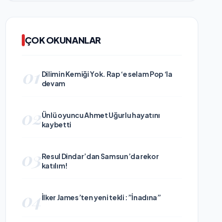
ÇOK OKUNANLAR
01
Dilimin Kemiği Yok. Rap ‘e selam Pop ‘la
devam
02
Ünlü oyuncu Ahmet Uğurlu hayatını
kaybetti
03
Resul Dindar’dan Samsun’da rekor
katılım!
04
İlker James’ten yeni tekli :”İnadına”