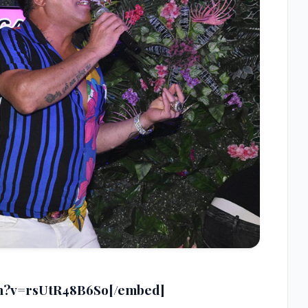
ch?v=rsUtR48B6So[/embed]