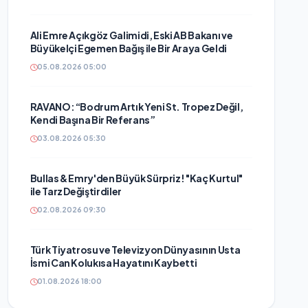
Ali Emre Açıkgöz Galimidi, Eski AB Bakanı ve
Büyükelçi Egemen Bağış ile Bir Araya Geldi
05.08.2026 05:00
RAVANO: “Bodrum Artık Yeni St. Tropez Değil,
Kendi Başına Bir Referans”
03.08.2026 05:30
Bullas & Emry'den Büyük Sürpriz! "Kaç Kurtul"
ile Tarz Değiştirdiler
02.08.2026 09:30
Türk Tiyatrosu ve Televizyon Dünyasının Usta
İsmi Can Kolukısa Hayatını Kaybetti
01.08.2026 18:00