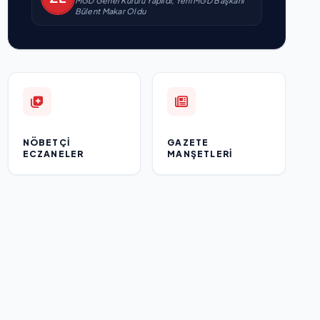
MGD Genel Kurulu Yapıldı, Yeni MGD Başkanı
Bülent Makar Oldu
NÖBETÇI
GAZETE
ECZANELER
MANŞETLERI