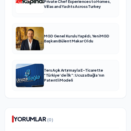
Private Chef Experiences to Homes,
Villas and Yachts Across Turkey
MGD Genel Kurulu Yapıldı, Yeni MGD
Başkanı Bülent Makar Oldu
Ters Açık Artırmayla E-Ticarette
“Türkiye’de İlk”: Ucuza Bağla’nın
Patentli Modeli
YORUMLAR
(0)