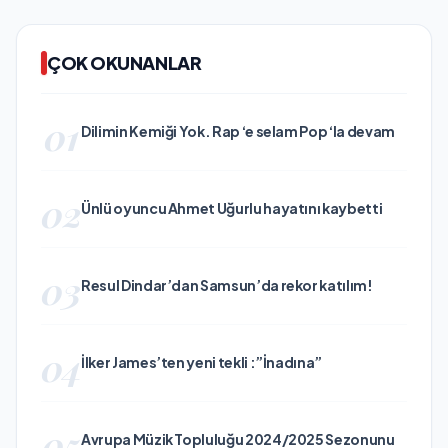
ÇOK OKUNANLAR
01
Dilimin Kemiği Yok. Rap ‘e selam Pop ‘la devam
02
Ünlü oyuncu Ahmet Uğurlu hayatını kaybetti
03
Resul Dindar’dan Samsun’da rekor katılım!
04
İlker James’ten yeni tekli :”İnadına”
05
Avrupa Müzik Topluluğu 2024/2025 Sezonunu