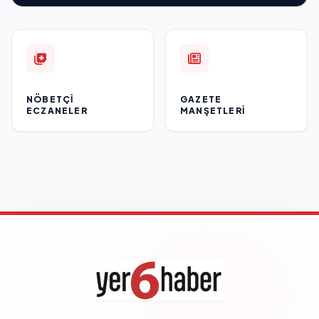
NÖBETÇI
GAZETE
ECZANELER
MANŞETLERI