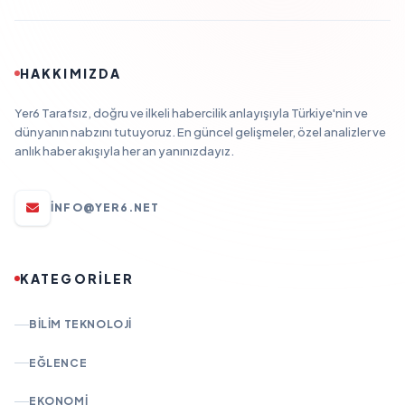
HAKKIMIZDA
Yer6 Tarafsız, doğru ve ilkeli habercilik anlayışıyla Türkiye'nin ve
dünyanın nabzını tutuyoruz. En güncel gelişmeler, özel analizler ve
anlık haber akışıyla her an yanınızdayız.
INFO@YER6.NET
KATEGORİLER
BILIM TEKNOLOJI
EĞLENCE
EKONOMI