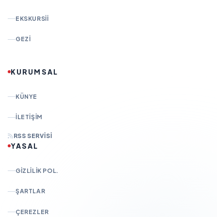
EKSKURSII
GEZI
KURUMSAL
KÜNYE
İLETIŞIM
RSS SERVISI
YASAL
GIZLILIK POL.
ŞARTLAR
ÇEREZLER