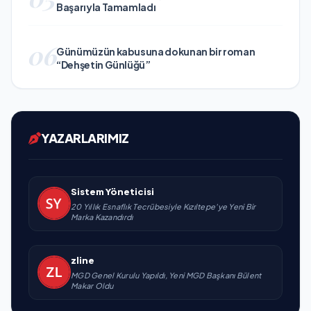
Başarıyla Tamamladı
06
Günümüzün kabusuna dokunan bir roman
“Dehşetin Günlüğü”
YAZARLARIMIZ
Sistem Yöneticisi
20 Yıllık Esnaflık Tecrübesiyle Kızıltepe'ye Yeni Bir
Marka Kazandırdı
zline
MGD Genel Kurulu Yapıldı, Yeni MGD Başkanı Bülent
Makar Oldu