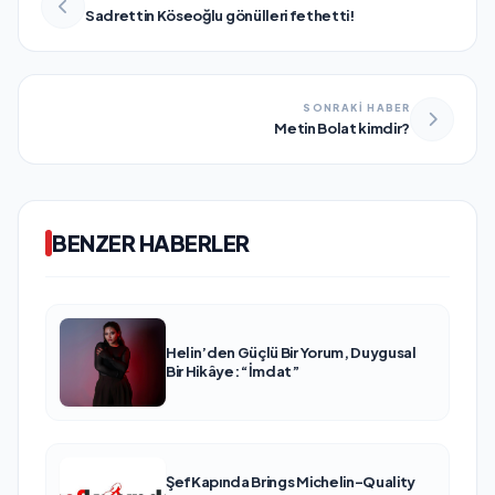
Sadrettin Köseoğlu gönülleri fethetti!
SONRAKİ HABER
Metin Bolat kimdir?
BENZER HABERLER
Helin’den Güçlü Bir Yorum, Duygusal
Bir Hikâye: “İmdat”
ŞefKapında Brings Michelin-Quality