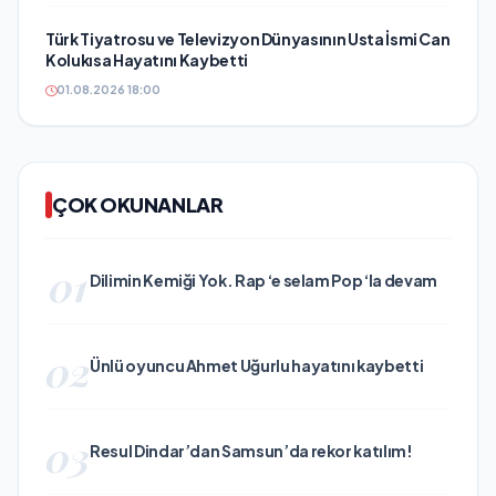
Türk Tiyatrosu ve Televizyon Dünyasının Usta İsmi Can
Kolukısa Hayatını Kaybetti
01.08.2026 18:00
ÇOK OKUNANLAR
01
Dilimin Kemiği Yok. Rap ‘e selam Pop ‘la devam
02
Ünlü oyuncu Ahmet Uğurlu hayatını kaybetti
03
Resul Dindar’dan Samsun’da rekor katılım!