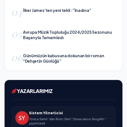
04
İlker James’ten yeni tekli :”İnadına”
05
Avrupa Müzik Topluluğu 2024/2025 Sezonunu
Başarıyla Tamamladı
06
Günümüzün kabusuna dokunan bir roman
“Dehşetin Günlüğü”
YAZARLARIMIZ
Sistem Yöneticisi
Yonca Samlı ‘dan İkinci Tekli “Donacaksın Sevgilim “
yayımlandı