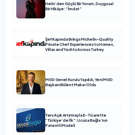
Helin’den Güçlü Bir Yorum, Duygusal
Bir Hikâye: “İmdat”
ŞefKapında Brings Michelin-Quality
Private Chef Experiences to Homes,
Villas and Yachts Across Turkey
MGD Genel Kurulu Yapıldı, Yeni MGD
Başkanı Bülent Makar Oldu
Ters Açık Artırmayla E-Ticarette
“Türkiye’de İlk”: Ucuza Bağla’nın
Patentli Modeli