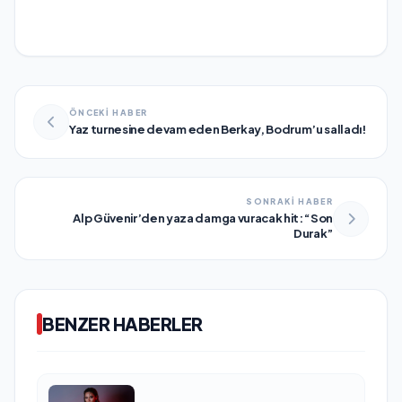
ÖNCEKİ HABER
Yaz turnesine devam eden Berkay, Bodrum’u salladı!
SONRAKİ HABER
Alp Güvenir’den yaza damga vuracak hit: “Son
Durak”
BENZER HABERLER