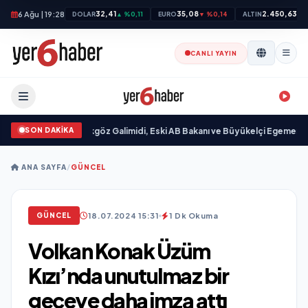
6 Ağu | 19:28
32,41
35,08
2.450,63
DOLAR
▲ %0,11
EURO
▼ %0,14
ALTIN
▲ 
CANLI YAYIN
SON DAKİKA
landı
•
Ali Emre Açıkgöz Galimidi, Eski AB Bakanı ve Büyükelçi Egemen Bağış i
ANA SAYFA
/
GÜNCEL
18.07.2024 15:31
1 Dk Okuma
GÜNCEL
Volkan Konak Üzüm
Kızı’nda unutulmaz bir
geceye daha imza attı