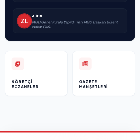
zline
MGD Genel Kurulu Yapıldı, Yeni MGD Başkanı Bülent
Makar Oldu
NÖBETÇI
GAZETE
ECZANELER
MANŞETLERI