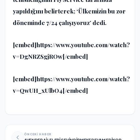
yapıldığını belirterek; ‘Ülkemizin bu zor
döneminde 7/24 çalışıyoruz’ dedi.
[embed]https://www.youtube.com/watch?
v=DgNRZSgjROw[/embed]
[embed]https://www.youtube.com/watch?
v=QwUH_xUlbO4[/embed]
ÖNCEKİ HABER