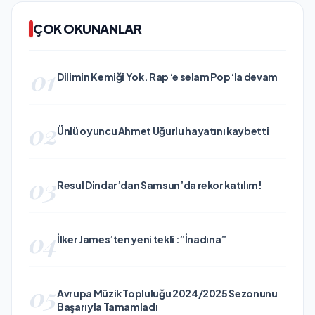
ÇOK OKUNANLAR
01
Dilimin Kemiği Yok. Rap ‘e selam Pop ‘la devam
02
Ünlü oyuncu Ahmet Uğurlu hayatını kaybetti
03
Resul Dindar’dan Samsun’da rekor katılım!
04
İlker James’ten yeni tekli :”İnadına”
05
Avrupa Müzik Topluluğu 2024/2025 Sezonunu
Başarıyla Tamamladı