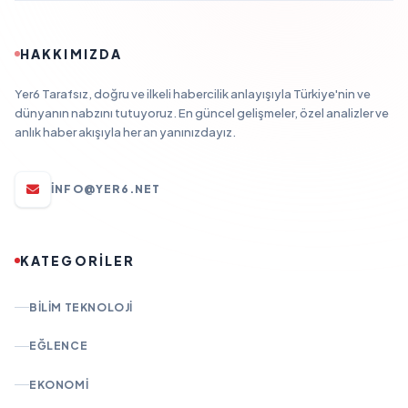
HAKKIMIZDA
Yer6 Tarafsız, doğru ve ilkeli habercilik anlayışıyla Türkiye'nin ve
dünyanın nabzını tutuyoruz. En güncel gelişmeler, özel analizler ve
anlık haber akışıyla her an yanınızdayız.
INFO@YER6.NET
KATEGORİLER
BILIM TEKNOLOJI
EĞLENCE
EKONOMI