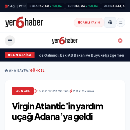
6 Ağu | 19:18
47,60
55,03
6.533,45
DOLAR
▲ %0,06
EURO
▲ %0,03
ALTIN
▲
CANLI YAYIN
SON DAKİKA
ı
•
Ali Emre Açıkgöz Galimidi, Eski AB Bakanı ve Büyükelçi Egemen Bağış ile 
ANA SAYFA
/
GÜNCEL
15.02.2023 20:38
2 Dk Okuma
GÜNCEL
Virgin Atlantic’in yardım
uçağı Adana’ya geldi