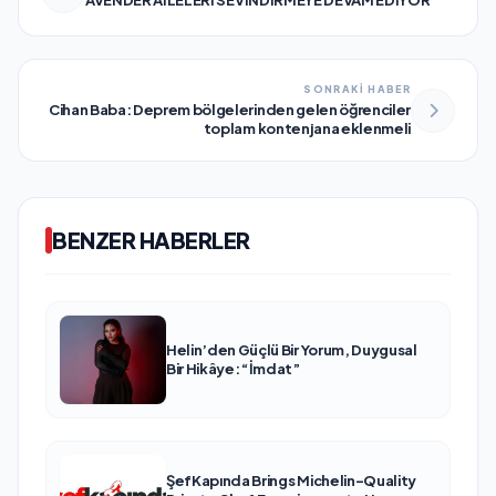
AVENDER AİLELERİ SEVİNDİRMEYE DEVAM EDİYOR
SONRAKİ HABER
Cihan Baba: Deprem bölgelerinden gelen öğrenciler
toplam kontenjana eklenmeli
BENZER HABERLER
Helin’den Güçlü Bir Yorum, Duygusal
Bir Hikâye: “İmdat”
ŞefKapında Brings Michelin-Quality