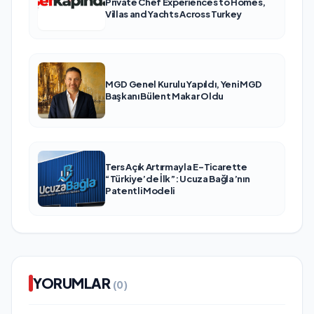
Private Chef Experiences to Homes,
Villas and Yachts Across Turkey
MGD Genel Kurulu Yapıldı, Yeni MGD
Başkanı Bülent Makar Oldu
Ters Açık Artırmayla E-Ticarette
“Türkiye’de İlk”: Ucuza Bağla’nın
Patentli Modeli
YORUMLAR
(0)