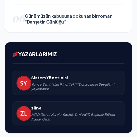
06
Günümüzün kabusuna dokunan bir roman
“Dehşetin Günlüğü”
YAZARLARIMIZ
Sistem Yöneticisi
Yonca Samlı ‘dan İkinci Tekli “Donacaksın Sevgilim “
yayımlandı
zline
MGD Genel Kurulu Yapıldı, Yeni MGD Başkanı Bülent
Makar Oldu