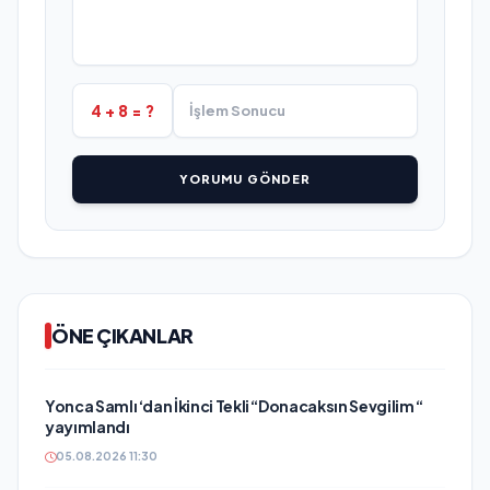
4 + 8 = ?
YORUMU GÖNDER
ÖNE ÇIKANLAR
Yonca Samlı ‘dan İkinci Tekli “Donacaksın Sevgilim “
yayımlandı
05.08.2026 11:30