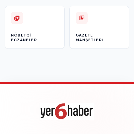
NÖBETÇI
GAZETE
ECZANELER
MANŞETLERI