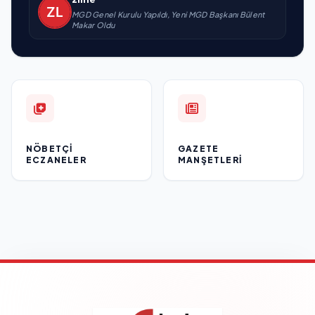
MGD Genel Kurulu Yapıldı, Yeni MGD Başkanı Bülent
Makar Oldu
NÖBETÇI
GAZETE
ECZANELER
MANŞETLERI