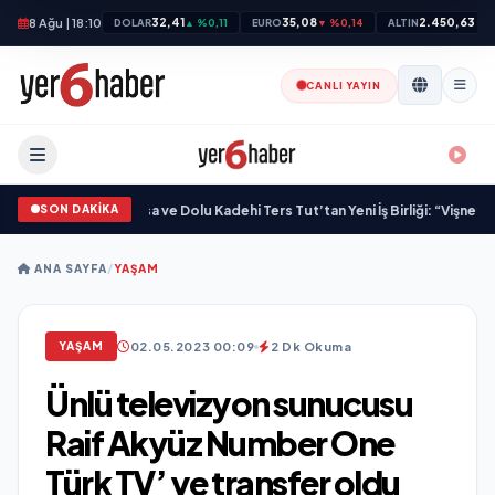
8 Ağu | 18:10
32,41
35,08
2.450,63
DOLAR
▲ %0,11
EURO
▼ %0,14
ALTIN
▲ 
CANLI YAYIN
SON DAKİKA
a Kazandırdı
•
M Lisa ve Dolu Kadehi Ters Tut’tan Yeni İş Birliği: “Vişne”
•
“Düğün
ANA SAYFA
/
YAŞAM
02.05.2023 00:09
2 Dk Okuma
YAŞAM
Ünlü televizyon sunucusu
Raif Akyüz Number One
Türk TV’ ye transfer oldu