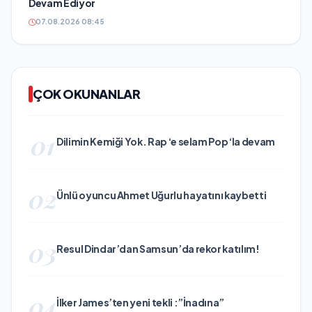
Devam Ediyor
07.08.2026 08:45
ÇOK OKUNANLAR
01
Dilimin Kemiği Yok. Rap ‘e selam Pop ‘la devam
02
Ünlü oyuncu Ahmet Uğurlu hayatını kaybetti
03
Resul Dindar’dan Samsun’da rekor katılım!
04
İlker James’ten yeni tekli :”İnadına”