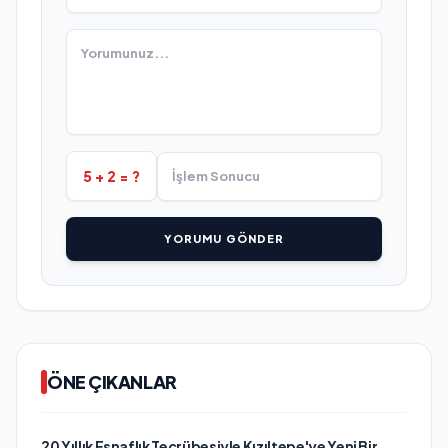
5 + 2 = ?
YORUMU GÖNDER
ÖNE ÇIKANLAR
20 Yıllık Esnaflık Tecrübesiyle Kızıltepe'ye Yeni Bir