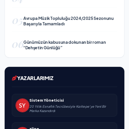
05
Avrupa Müzik Topluluğu 2024/2025 Sezonunu
Başarıyla Tamamladı
06
Günümüzün kabusuna dokunan bir roman
“Dehşetin Günlüğü”
YAZARLARIMIZ
Sistem Yöneticisi
20 Yıllık Esnaflık Tecrübesiyle Kızıltepe'ye Yeni Bir
Marka Kazandırdı
zline