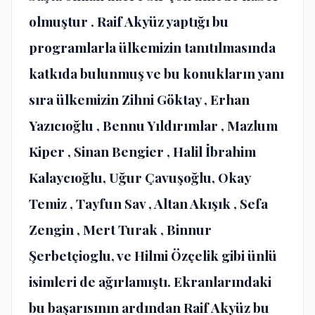
olmuştur . Raif Akyüz yaptığı bu
programlarla ülkemizin tanıtılmasında
katkıda bulunmuş ve bu konukların yanı
sıra ülkemizin Zihni Göktay , Erhan
Yazıcıoğlu , Bennu Yıldırımlar , Mazlum
Kiper , Sinan Bengier , Halil İbrahim
Kalaycıoğlu, Uğur Çavuşoğlu, Okay
Temiz , Tayfun Sav , Altan Akışık , Sefa
Zengin , Mert Turak , Binnur
Şerbetçioglu, ve Hilmi Özçelik gibi ünlü
isimleri de ağırlamıştı. Ekranlarındaki
bu başarısının ardından Raif Akyüz bu