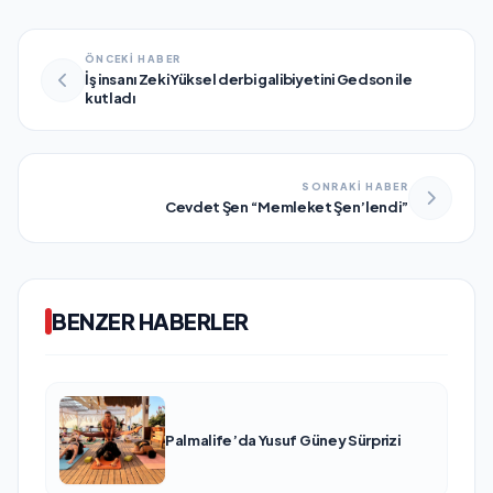
ÖNCEKİ HABER
İş insanı Zeki Yüksel derbi galibiyetini Gedson ile
kutladı
SONRAKİ HABER
Cevdet Şen “Memleket Şen’lendi”
BENZER HABERLER
Palmalife’da Yusuf Güney Sürprizi