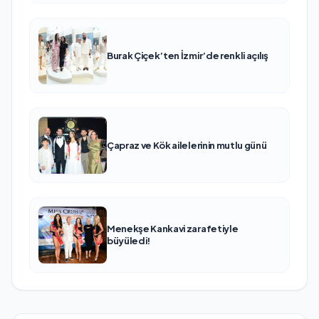
Burak Çiçek’ten İzmir’de renkli açılış
Çapraz ve Kök ailelerinin mutlu günü
Menekşe Kankavi zarafetiyle
büyüledi!