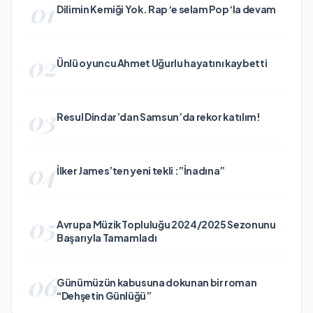
01
Dilimin Kemiği Yok. Rap ‘e selam Pop ‘la devam
02
Ünlü oyuncu Ahmet Uğurlu hayatını kaybetti
03
Resul Dindar’dan Samsun’da rekor katılım!
04
İlker James’ten yeni tekli :”İnadına”
05
Avrupa Müzik Topluluğu 2024/2025 Sezonunu
Başarıyla Tamamladı
06
Günümüzün kabusuna dokunan bir roman
“Dehşetin Günlüğü”