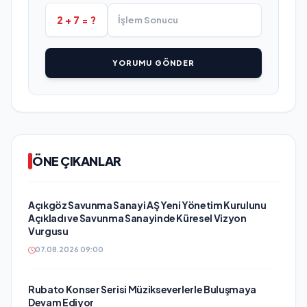
2 + 7 = ?
YORUMU GÖNDER
ÖNE ÇIKANLAR
Açıkgöz Savunma Sanayi AŞ Yeni Yönetim Kurulunu
Açıkladı ve Savunma Sanayinde Küresel Vizyon
Vurgusu
07.08.2026 09:00
Rubato Konser Serisi Müzikseverlerle Buluşmaya
Devam Ediyor