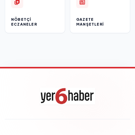
NÖBETÇI
GAZETE
ECZANELER
MANŞETLERI