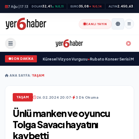
7 Ağu | 17:13
32,41
35,08
2.450,63
DOLAR
▲ %0,11
EURO
▼ %0,14
ALTIN
▲ %
CANLI YAYIN
SON DAKİKA
avunma Sanayinde Küresel Vizyon Vurgusu
•
Rubato Konser Serisi Müziksev
ANA SAYFA
/
YAŞAM
26.02.2024 20:07
3 Dk Okuma
YAŞAM
Ünlü manken ve oyuncu
Tolga Savacı hayatını
kaybetti