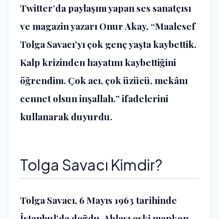
Twitter’da paylaşım yapan ses sanatçısı
ve magazin yazarı Onur Akay, “Maalesef
Tolga Savacı’yı çok genç yaşta kaybettik.
Kalp krizinden hayatını kaybettiğini
öğrendim. Çok acı, çok üzücü, mekânı
cennet olsun inşallah.” ifadelerini
kullanarak duyurdu.
Tolga Savacı Kimdir?
Tolga Savacı, 6 Mayıs 1963 tarihinde
İstanbul’da doğdu. Ablası eski manken