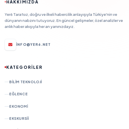
HAKKIMIZDA
Yer6 Tarafsız, doğru ve ilkeli habercilik anlayışıyla Türkiye'nin ve
dünyanın nabzını tutuyoruz. En güncel gelişmeler, özel analizler ve
anlık haber akışıyla her an yanınızdayız.
INFO@YER6.NET
KATEGORİLER
BILIM TEKNOLOJI
EĞLENCE
EKONOMI
EKSKURSII