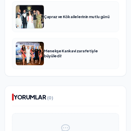
Çapraz ve Kök ailelerinin mutlu günü
Menekşe Kankavi zarafetiyle
büyüledi!
YORUMLAR
(0)