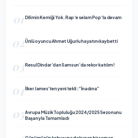
01
Dilimin Kemiği Yok. Rap ‘e selam Pop ‘la devam
02
Ünlü oyuncu Ahmet Uğurlu hayatını kaybetti
03
Resul Dindar’dan Samsun’da rekor katılım!
04
İlker James’ten yeni tekli :”İnadına”
05
Avrupa Müzik Topluluğu 2024/2025 Sezonunu
Başarıyla Tamamladı
Günümüzün kabusuna dokunan bir roman