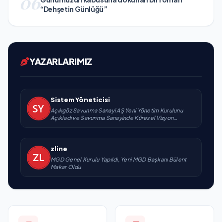
06
“Dehşetin Günlüğü”
YAZARLARIMIZ
Sistem Yöneticisi
Açıkgöz Savunma Sanayi AŞ Yeni Yönetim Kurulunu
Açıkladı ve Savunma Sanayinde Küresel Vizyon
Vurgusu
zline
MGD Genel Kurulu Yapıldı, Yeni MGD Başkanı Bülent
Makar Oldu