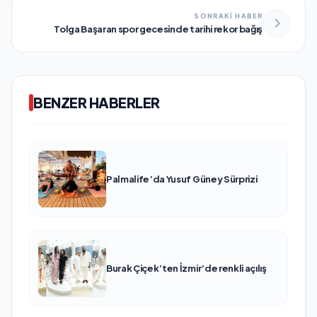
SONRAKİ HABER
Tolga Başaran spor gecesinde tarihi rekor bağış
BENZER HABERLER
Palmalife’da Yusuf Güney Sürprizi
Burak Çiçek’ten İzmir’de renkli açılış