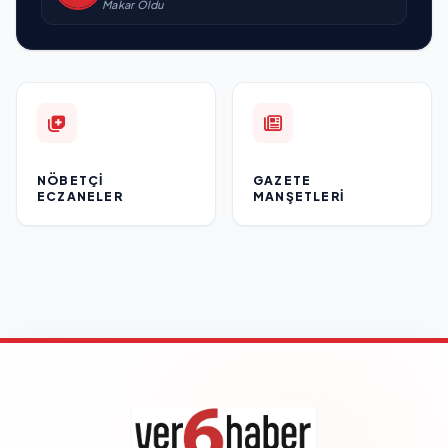
Makar Oldu
NÖBETÇI
GAZETE
ECZANELER
MANŞETLERI