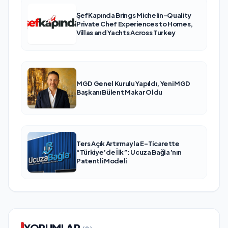
ŞefKapında Brings Michelin-Quality
Private Chef Experiences to Homes,
Villas and Yachts Across Turkey
MGD Genel Kurulu Yapıldı, Yeni MGD
Başkanı Bülent Makar Oldu
Ters Açık Artırmayla E-Ticarette
“Türkiye’de İlk”: Ucuza Bağla’nın
Patentli Modeli
YORUMLAR