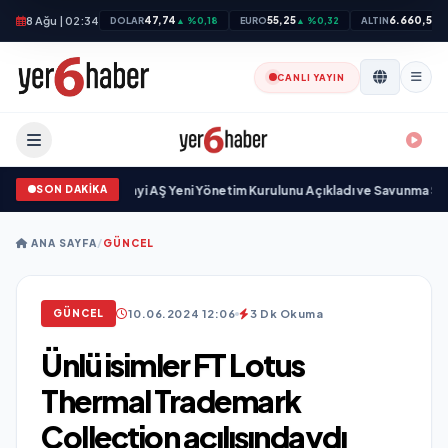
8 Ağu | 02:34
47,74
55,25
6.660,55
DOLAR
▲ %0,18
EURO
▲ %0,32
ALTIN
▲
CANLI YAYIN
SON DAKİKA
 Savunma Sanayi AŞ Yeni Yönetim Kurulunu Açıkladı ve Savunma Sanayinde
ANA SAYFA
/
GÜNCEL
10.06.2024 12:06
3 Dk Okuma
GÜNCEL
Ünlü isimler FT Lotus
Thermal Trademark
Collection açılışındaydı