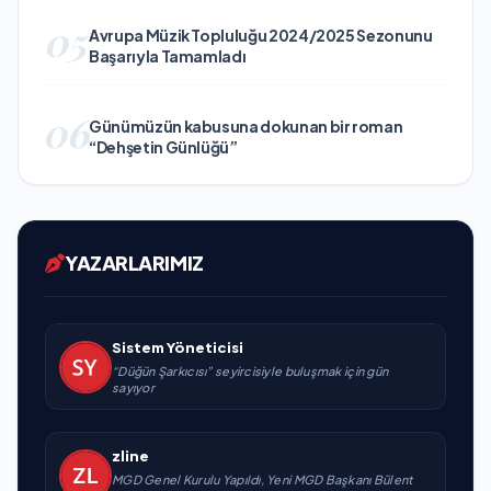
05
Avrupa Müzik Topluluğu 2024/2025 Sezonunu
Başarıyla Tamamladı
06
Günümüzün kabusuna dokunan bir roman
“Dehşetin Günlüğü”
YAZARLARIMIZ
Sistem Yöneticisi
“Düğün Şarkıcısı” seyircisiyle buluşmak için gün
sayıyor
zline
MGD Genel Kurulu Yapıldı, Yeni MGD Başkanı Bülent