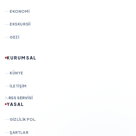
EKONOMI
EKSKURSII
GEZI
KURUMSAL
KÜNYE
İLETIŞIM
RSS SERVISI
YASAL
GIZLILIK POL.
ŞARTLAR