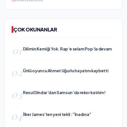
05.08.2026 05:00
ÇOK OKUNANLAR
01
Dilimin Kemiği Yok. Rap ‘e selam Pop ‘la devam
02
Ünlü oyuncu Ahmet Uğurlu hayatını kaybetti
03
Resul Dindar’dan Samsun’da rekor katılım!
04
İlker James’ten yeni tekli :”İnadına”