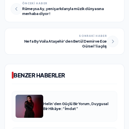
ÖNCEKİ HABER
Rümeysa Ay, yeni şarkılarıyla müzik dünyasına
merhaba diyor !
SONRAKİ HABER
Nefa By Voila Ataşehir’den Betül Demir ve Ece
Gürsel’li açılış
BENZER HABERLER
Helin’den Güçlü Bir Yorum, Duygusal
Bir Hikâye: “İmdat”