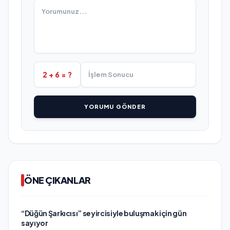
2 + 6 = ?
YORUMU GÖNDER
ÖNE ÇIKANLAR
“Düğün Şarkıcısı” seyircisiyle buluşmak için gün
sayıyor