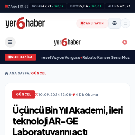
7 Ağu | 10:58
47,71
55,04
6.621,78
DOLAR
▲ %0,17
EURO
▲ %0,04
ALTIN
▲ 
CANLI YAYIN
SON DAKİKA
ma Sanayinde Küresel Vizyon Vurgusu
•
Rubato Konser Serisi Müzikseverle
ANA SAYFA
/
GÜNCEL
10.09.2024 12:08
4 Dk Okuma
GÜNCEL
Üçüncü Bin Yıl Akademi, ileri
teknoloji AR-GE
Laboratuvarını açtı