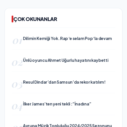
ÇOK OKUNANLAR
01
Dilimin Kemiği Yok. Rap ‘e selam Pop ‘la devam
02
Ünlü oyuncu Ahmet Uğurlu hayatını kaybetti
03
Resul Dindar’dan Samsun’da rekor katılım!
04
İlker James’ten yeni tekli :”İnadına”
05
Avrupa Müzik Topluluğu 2024/2025 Sezonunu