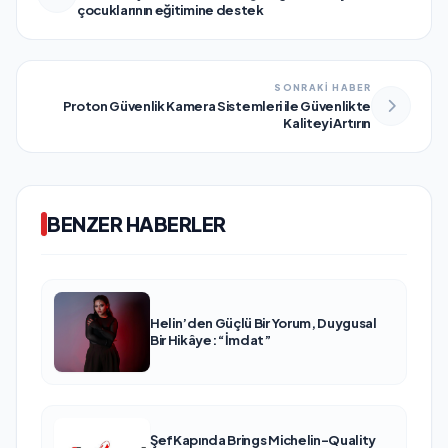
çocuklarının eğitimine destek
SONRAKİ HABER
Proton Güvenlik Kamera Sistemleri ile Güvenlikte
Kaliteyi Artırın
BENZER HABERLER
Helin’den Güçlü Bir Yorum, Duygusal
Bir Hikâye: “İmdat”
ŞefKapında Brings Michelin-Quality