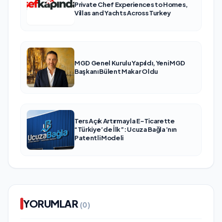
Private Chef Experiences to Homes,
Villas and Yachts Across Turkey
MGD Genel Kurulu Yapıldı, Yeni MGD
Başkanı Bülent Makar Oldu
Ters Açık Artırmayla E-Ticarette
“Türkiye’de İlk”: Ucuza Bağla’nın
Patentli Modeli
YORUMLAR
(0)