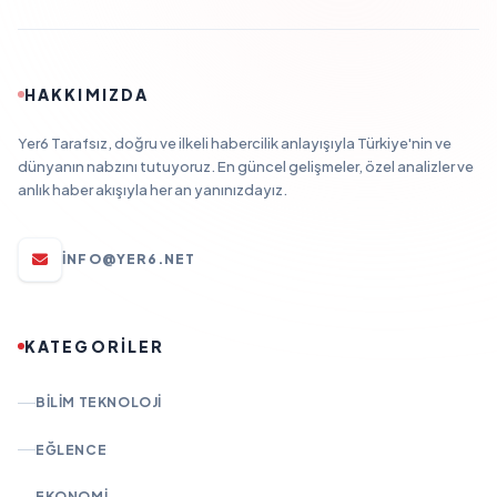
HAKKIMIZDA
Yer6 Tarafsız, doğru ve ilkeli habercilik anlayışıyla Türkiye'nin ve
dünyanın nabzını tutuyoruz. En güncel gelişmeler, özel analizler ve
anlık haber akışıyla her an yanınızdayız.
INFO@YER6.NET
KATEGORİLER
BILIM TEKNOLOJI
EĞLENCE
EKONOMI