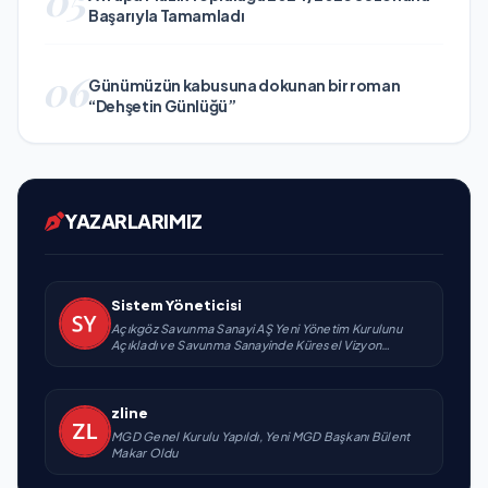
Başarıyla Tamamladı
06
Günümüzün kabusuna dokunan bir roman
“Dehşetin Günlüğü”
YAZARLARIMIZ
Sistem Yöneticisi
Açıkgöz Savunma Sanayi AŞ Yeni Yönetim Kurulunu
Açıkladı ve Savunma Sanayinde Küresel Vizyon
Vurgusu
zline
MGD Genel Kurulu Yapıldı, Yeni MGD Başkanı Bülent
Makar Oldu