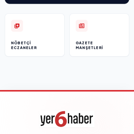
NÖBETÇI
GAZETE
ECZANELER
MANŞETLERI