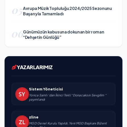
05
Avrupa Müzik Topluluğu 2024/2025 Sezonunu
Başarıyla Tamamladı
06
Günümüzün kabusuna dokunan bir roman
“Dehşetin Günlüğü”
YAZARLARIMIZ
Sistem Yöneticisi
Yonca Samlı ‘dan İkinci Tekli “Donacaksın Sevgilim “
yayımlandı
zline
MGD Genel Kurulu Yapıldı, Yeni MGD Başkanı Bülent