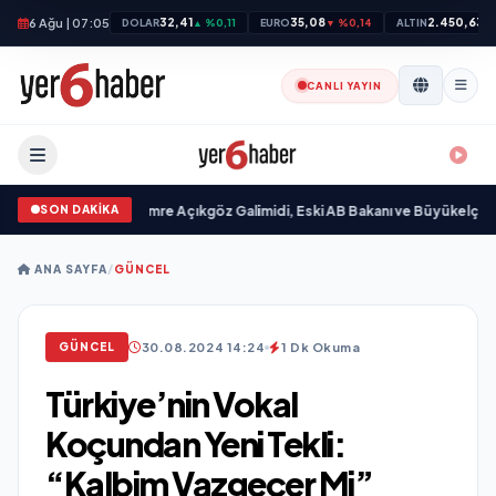
6 Ağu | 07:05
32,41
35,08
2.450,63
DOLAR
▲ %0,11
EURO
▼ %0,14
ALTIN
▲
CANLI YAYIN
SON DAKİKA
 “ yayımlandı
•
Ali Emre Açıkgöz Galimidi, Eski AB Bakanı ve Büyükelçi Egeme
ANA SAYFA
/
GÜNCEL
30.08.2024 14:24
1 Dk Okuma
GÜNCEL
Türkiye’nin Vokal
Koçundan Yeni Tekli:
“Kalbim Vazgeçer Mi”