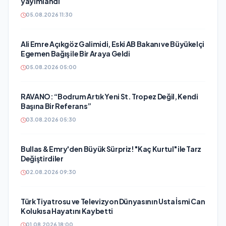
yayımlandı
05.08.2026 11:30
Ali Emre Açıkgöz Galimidi, Eski AB Bakanı ve Büyükelçi
Egemen Bağış ile Bir Araya Geldi
05.08.2026 05:00
RAVANO: “Bodrum Artık Yeni St. Tropez Değil, Kendi
Başına Bir Referans”
03.08.2026 05:30
Bullas & Emry'den Büyük Sürpriz! "Kaç Kurtul" ile Tarz
Değiştirdiler
02.08.2026 09:30
Türk Tiyatrosu ve Televizyon Dünyasının Usta İsmi Can
Kolukısa Hayatını Kaybetti
01.08.2026 18:00