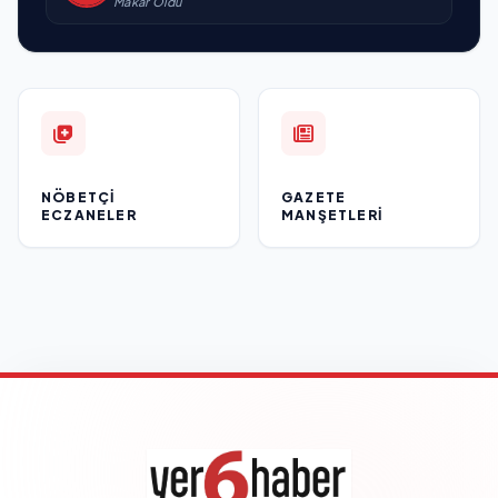
Makar Oldu
NÖBETÇI
GAZETE
ECZANELER
MANŞETLERI