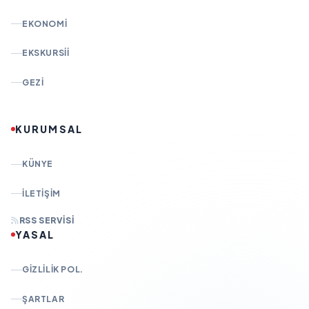
EKONOMI
EKSKURSII
GEZI
KURUMSAL
KÜNYE
İLETIŞIM
RSS SERVISI
YASAL
GIZLILIK POL.
ŞARTLAR