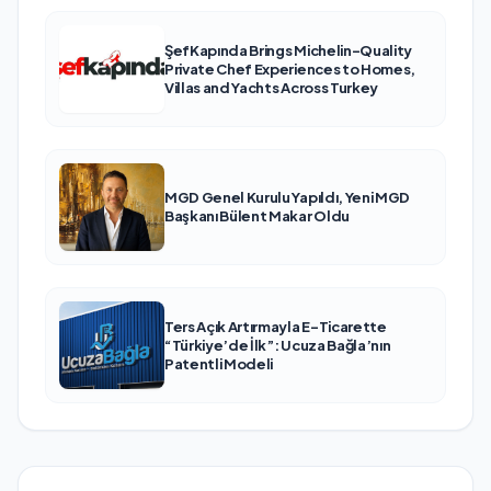
ŞefKapında Brings Michelin-Quality
Private Chef Experiences to Homes,
Villas and Yachts Across Turkey
MGD Genel Kurulu Yapıldı, Yeni MGD
Başkanı Bülent Makar Oldu
Ters Açık Artırmayla E-Ticarette
“Türkiye’de İlk”: Ucuza Bağla’nın
Patentli Modeli