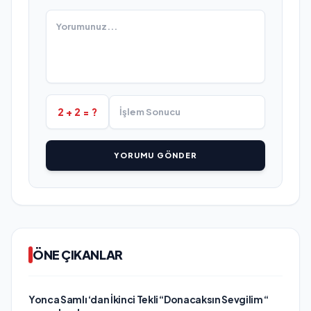
2 + 2 = ?
YORUMU GÖNDER
ÖNE ÇIKANLAR
Yonca Samlı ‘dan İkinci Tekli “Donacaksın Sevgilim “