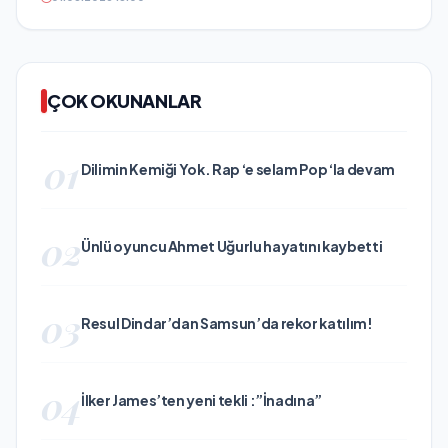
ÇOK OKUNANLAR
01
Dilimin Kemiği Yok. Rap ‘e selam Pop ‘la devam
02
Ünlü oyuncu Ahmet Uğurlu hayatını kaybetti
03
Resul Dindar’dan Samsun’da rekor katılım!
04
İlker James’ten yeni tekli :”İnadına”