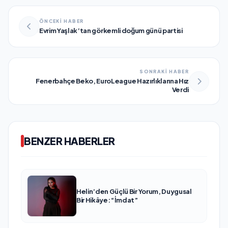
ÖNCEKİ HABER
Evrim Yaşlak’tan görkemli doğum günü partisi
SONRAKİ HABER
Fenerbahçe Beko, EuroLeague Hazırlıklarına Hız
Verdi
BENZER HABERLER
Helin’den Güçlü Bir Yorum, Duygusal
Bir Hikâye: “İmdat”