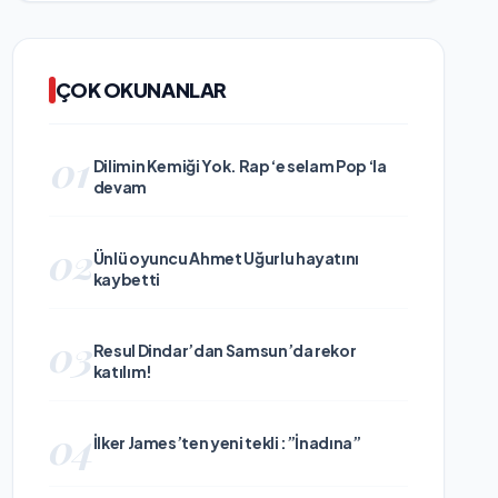
ÇOK OKUNANLAR
01
Dilimin Kemiği Yok. Rap ‘e selam Pop ‘la
devam
02
Ünlü oyuncu Ahmet Uğurlu hayatını
kaybetti
03
Resul Dindar’dan Samsun’da rekor
katılım!
04
İlker James’ten yeni tekli :”İnadına”