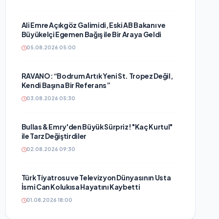
Ali Emre Açıkgöz Galimidi, Eski AB Bakanı ve
Büyükelçi Egemen Bağış ile Bir Araya Geldi
05.08.2026 05:00
RAVANO: “Bodrum Artık Yeni St. Tropez Değil,
Kendi Başına Bir Referans”
03.08.2026 05:30
Bullas & Emry'den Büyük Sürpriz! "Kaç Kurtul"
ile Tarz Değiştirdiler
02.08.2026 09:30
Türk Tiyatrosu ve Televizyon Dünyasının Usta
İsmi Can Kolukısa Hayatını Kaybetti
01.08.2026 18:00