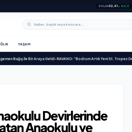
32,41
DOLAR
▲ %0,11
ĞLIK
YAŞAM
ş ile Bir Araya Geldi
•
RAVANO: “Bodrum Artık Yeni St. Tropez Değil, Kendi 
Anaokulu Devirlerinde
latan Anaokulu ve