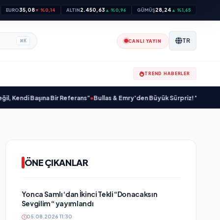
35,08
2.450,63
28,24
EURO
▼ %0,14
ALTIN
▲ %0,96
GÜMÜŞ
▲ %1,65
TR
CANLI YAYIN
⌘
K
TREND HABERLER
Başına Bir Referans”
•
Bullas & Emry'den Büyük Sürpriz! "Kaç Kurtul" ile Tarz
ÖNE ÇIKANLAR
Yonca Samlı ‘dan İkinci Tekli “Donacaksın
Sevgilim “ yayımlandı
05.08.2026 11:30