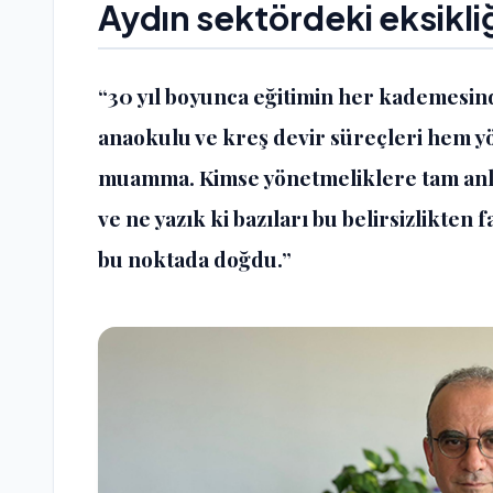
Aydın sektördeki eksikliğ
“30 yıl boyunca eğitimin her kademesin
anaokulu ve kreş devir süreçleri hem yön
muamma. Kimse yönetmeliklere tam anla
ve ne yazık ki bazıları bu belirsizlikten
bu noktada doğdu.”