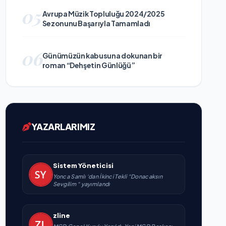
05
Avrupa Müzik Topluluğu 2024/2025
Sezonunu Başarıyla Tamamladı
06
Günümüzün kabusuna dokunan bir
roman “Dehşetin Günlüğü”
YAZARLARIMIZ
Sistem Yöneticisi
Yonca Samlı ‘dan İkinci Tekli “Donacaksın
Sevgilim “ yayımlandı
zline