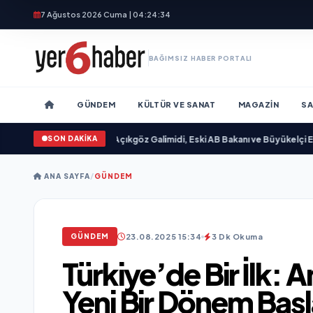
7 Ağustos 2026 Cuma | 04:24:36
BAĞIMSIZ HABER PORTALI
GÜNDEM
KÜLTÜR VE SANAT
MAGAZIN
SA
SON DAKİKA
ımlandı
•
Ali Emre Açıkgöz Galimidi, Eski AB Bakanı ve Büyükelçi Egemen Bağı
ANA SAYFA
/
GÜNDEM
23.08.2025 15:34
3 Dk Okuma
GÜNDEM
Türkiye’de Bir İlk: 
Yeni Bir Dönem Baş