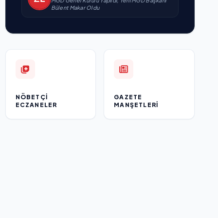
MGD Genel Kurulu Yapıldı, Yeni MGD Başkanı
Bülent Makar Oldu
NÖBETÇI
GAZETE
ECZANELER
MANŞETLERI