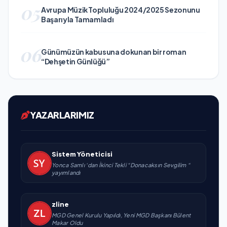
05
Avrupa Müzik Topluluğu 2024/2025 Sezonunu
Başarıyla Tamamladı
06
Günümüzün kabusuna dokunan bir roman
“Dehşetin Günlüğü”
YAZARLARIMIZ
Sistem Yöneticisi
Yonca Samlı ‘dan İkinci Tekli “Donacaksın Sevgilim “
yayımlandı
zline
MGD Genel Kurulu Yapıldı, Yeni MGD Başkanı Bülent
Makar Oldu