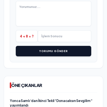
4 + 8 = ?
YORUMU GÖNDER
ÖNE ÇIKANLAR
Yonca Samlı ‘dan İkinci Tekli “Donacaksın Sevgilim “
yayımlandı