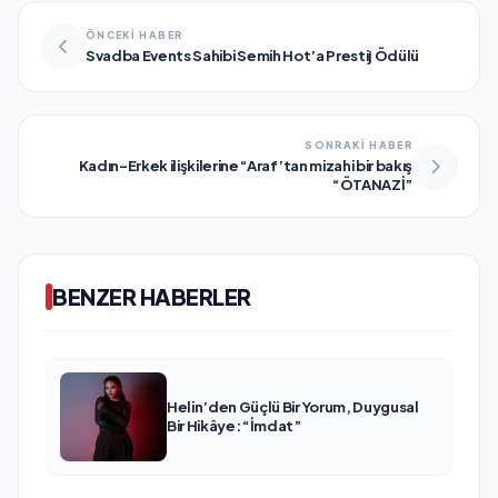
ÖNCEKİ HABER
Svadba Events Sahibi Semih Hot’a Prestij Ödülü
SONRAKİ HABER
Kadın-Erkek ilişkilerine “Araf’tan mizahi bir bakış
“ÖTANAZİ”
BENZER HABERLER
Helin’den Güçlü Bir Yorum, Duygusal
Bir Hikâye: “İmdat”