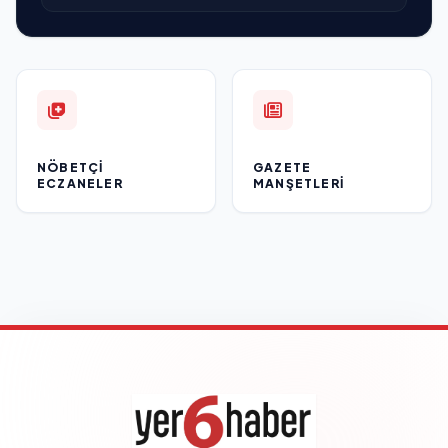
NÖBETÇI
GAZETE
ECZANELER
MANŞETLERI