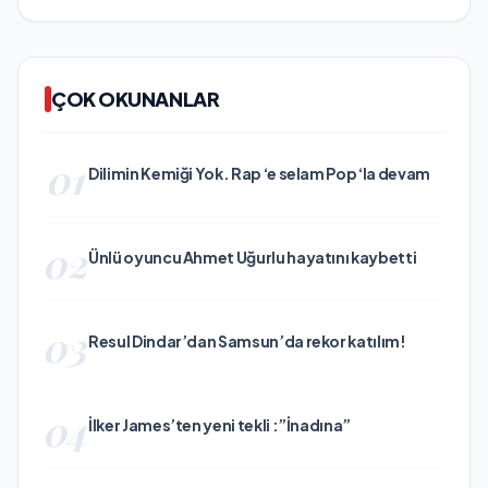
ÇOK OKUNANLAR
01
Dilimin Kemiği Yok. Rap ‘e selam Pop ‘la devam
02
Ünlü oyuncu Ahmet Uğurlu hayatını kaybetti
03
Resul Dindar’dan Samsun’da rekor katılım!
04
İlker James’ten yeni tekli :”İnadına”