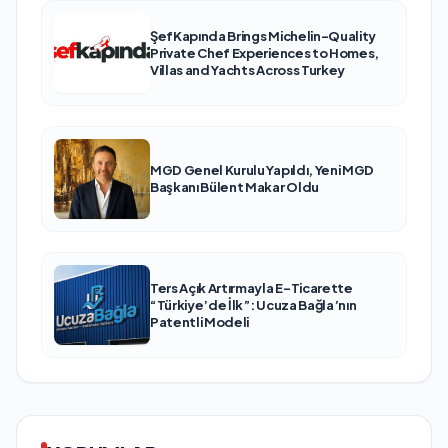
ŞefKapında Brings Michelin-Quality
Private Chef Experiences to Homes,
Villas and Yachts Across Turkey
MGD Genel Kurulu Yapıldı, Yeni MGD
Başkanı Bülent Makar Oldu
Ters Açık Artırmayla E-Ticarette
“Türkiye’de İlk”: Ucuza Bağla’nın
Patentli Modeli