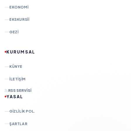
EKONOMI
EKSKURSII
GEZI
KURUMSAL
KÜNYE
İLETIŞIM
RSS SERVISI
YASAL
GIZLILIK POL.
ŞARTLAR