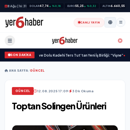
8 Ağu | 16:31
47,74
55,25
6.660,55
DOLAR
▲ %0,18
EURO
▲ %0,32
ALTIN
▲ %
CANLI YAYIN
SON DAKİKA
Kazandırdı
•
M Lisa ve Dolu Kadehi Ters Tut’tan Yeni İş Birliği: “Vişne”
•
“Düğün 
ANA SAYFA
/
GÜNCEL
12.08.2025 17:09
3 Dk Okuma
GÜNCEL
Toptan Solingen Ürünleri