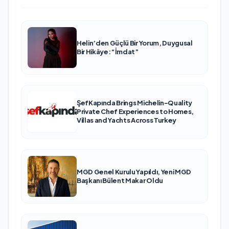
Helin’den Güçlü Bir Yorum, Duygusal
Bir Hikâye: “İmdat”
ŞefKapında Brings Michelin-Quality
Private Chef Experiences to Homes,
Villas and Yachts Across Turkey
MGD Genel Kurulu Yapıldı, Yeni MGD
Başkanı Bülent Makar Oldu