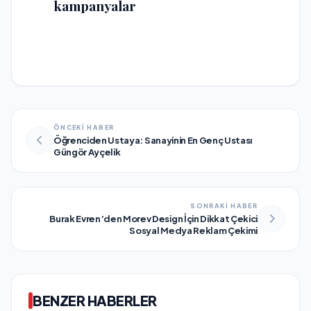
kampanyalar
ÖNCEKİ HABER
Öğrenciden Ustaya: Sanayinin En Genç Ustası
Güngör Ayçelik
SONRAKİ HABER
Burak Evren’den Morev Design İçin Dikkat Çekici
Sosyal Medya Reklam Çekimi
BENZER HABERLER