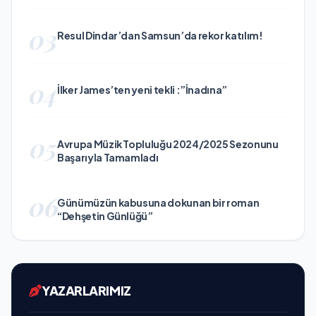
03
Resul Dindar’dan Samsun’da rekor katılım!
04
İlker James’ten yeni tekli :”İnadına”
05
Avrupa Müzik Topluluğu 2024/2025 Sezonunu
Başarıyla Tamamladı
06
Günümüzün kabusuna dokunan bir roman
“Dehşetin Günlüğü”
YAZARLARIMIZ