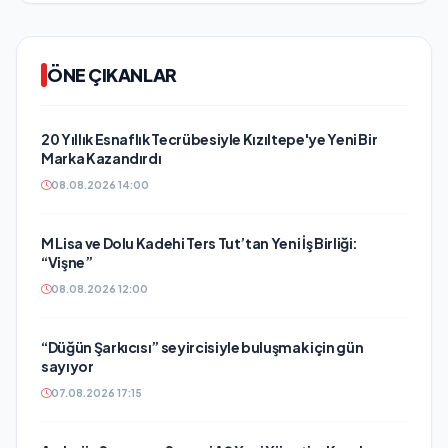
ÖNE ÇIKANLAR
20 Yıllık Esnaflık Tecrübesiyle Kızıltepe'ye Yeni Bir
Marka Kazandırdı
08.08.2026 14:00
M Lisa ve Dolu Kadehi Ters Tut’tan Yeni İş Birliği:
“Vişne”
08.08.2026 12:00
“Düğün Şarkıcısı” seyircisiyle buluşmak için gün
sayıyor
07.08.2026 17:15