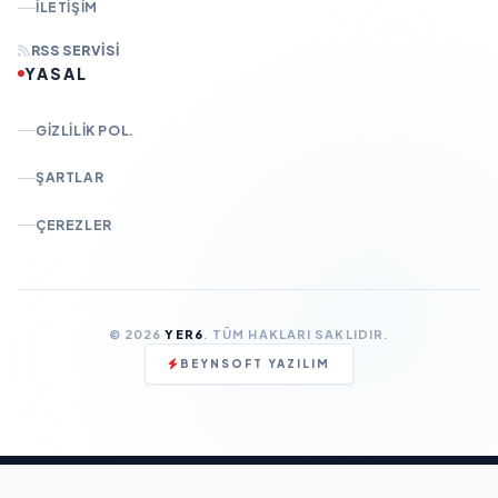
İLETIŞIM
RSS SERVISI
YASAL
GIZLILIK POL.
ŞARTLAR
ÇEREZLER
© 2026
YER6
. TÜM HAKLARI SAKLIDIR.
BEYNSOFT YAZILIM