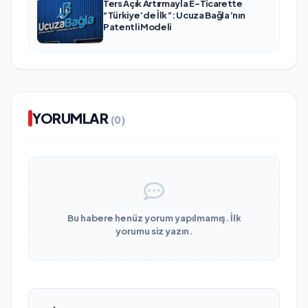
Ters Açık Artırmayla E-Ticarette
“Türkiye’de İlk”: Ucuza Bağla’nın
Patentli Modeli
YORUMLAR
(0)
Bu habere henüz yorum yapılmamış. İlk
yorumu siz yazın.