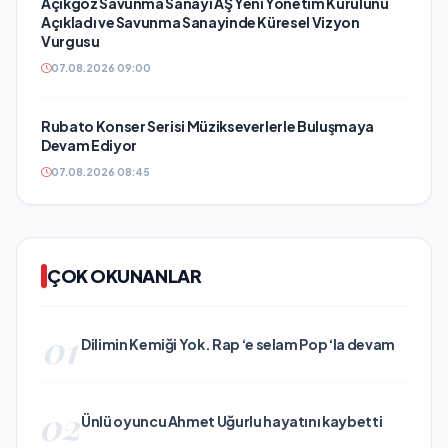
Açıkgöz Savunma Sanayi AŞ Yeni Yönetim Kurulunu
Açıkladı ve Savunma Sanayinde Küresel Vizyon
Vurgusu
07.08.2026 09:00
Rubato Konser Serisi Müzikseverlerle Buluşmaya
Devam Ediyor
07.08.2026 08:45
ÇOK OKUNANLAR
01
Dilimin Kemiği Yok. Rap ‘e selam Pop ‘la devam
02
Ünlü oyuncu Ahmet Uğurlu hayatını kaybetti