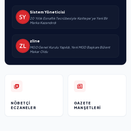
Sistem Yöneticisi
20 Yıllık Esnaflık Tecrübesiyle Kızıltepe'ye Yeni Bir
Marka Kazandırdı
zline
MGD Genel Kurulu Yapıldı, Yeni MGD Başkanı Bülent
Makar Oldu
NÖBETÇI
GAZETE
ECZANELER
MANŞETLERI