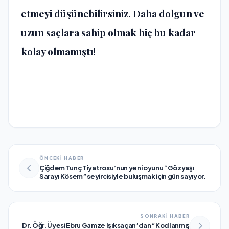
etmeyi düşünebilirsiniz. Daha dolgun ve
uzun saçlara sahip olmak hiç bu kadar
kolay olmamıştı!
ÖNCEKİ HABER
Çiğdem Tunç Tiyatrosu’nun yeni oyunu “Gözyaşı
Sarayı Kösem” seyircisiyle buluşmak için gün sayıyor.
SONRAKİ HABER
Dr. Öğr. Üyesi Ebru Gamze Işıksaçan’dan “Kodlanmış