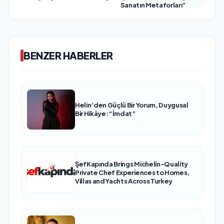
Sanatın Metaforları”
BENZER HABERLER
Helin’den Güçlü Bir Yorum, Duygusal
Bir Hikâye: “İmdat”
ŞefKapında Brings Michelin-Quality
Private Chef Experiences to Homes,
Villas and Yachts Across Turkey