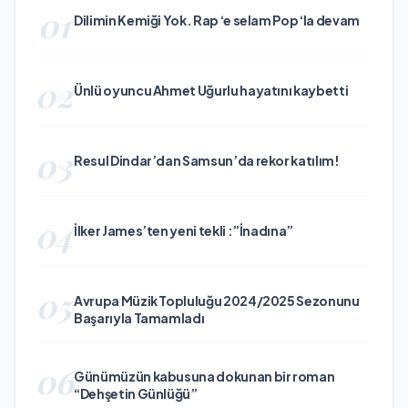
01
Dilimin Kemiği Yok. Rap ‘e selam Pop ‘la devam
02
Ünlü oyuncu Ahmet Uğurlu hayatını kaybetti
03
Resul Dindar’dan Samsun’da rekor katılım!
04
İlker James’ten yeni tekli :”İnadına”
05
Avrupa Müzik Topluluğu 2024/2025 Sezonunu
Başarıyla Tamamladı
06
Günümüzün kabusuna dokunan bir roman
“Dehşetin Günlüğü”