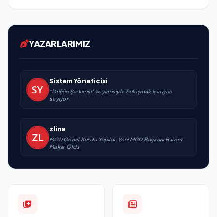
YAZARLARIMIZ
Sistem Yöneticisi
“Düğün Şarkıcısı” seyircisiyle buluşmak için gün
sayıyor
zline
MGD Genel Kurulu Yapıldı, Yeni MGD Başkanı Bülent
Makar Oldu