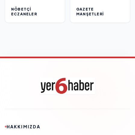
NÖBETÇI
GAZETE
ECZANELER
MANŞETLERI
HAKKIMIZDA