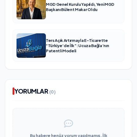
MGD Genel Kurulu Yapıldı, Yeni MGD
Başkanı Bülent Makar Oldu
Ters Açık Artırmayla E-Ticarette
“Türkiye’de İlk”: Ucuza Bağla’nın
Patentli Modeli
YORUMLAR
(0)
Bu habere henüz yorum yapılmamış. İlk