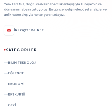
Yer6 Tarafsız, doğru ve ilkeli habercilik anlayışıyla Türkiye'nin ve
dünyanın nabzını tutuyoruz. En güncel gelişmeler, özel analizler ve
anlık haber akışıyla her an yanınızdayız.
INFO@YER6.NET
KATEGORİLER
BILIM TEKNOLOJI
EĞLENCE
EKONOMI
EKSKURSII
GEZI