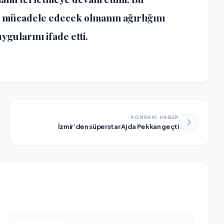
 mücadele edecek olmanın ağırlığını
gularını ifade etti.
SONRAKİ HABER
İzmir’den süperstar Ajda Pekkan geçti