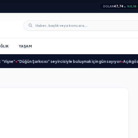
47,74
DOLAR
▲ %0,18
ĞLIK
YAŞAM
”
•
“Düğün Şarkıcısı” seyircisiyle buluşmak için gün sayıyor
•
Açıkgöz Savunma