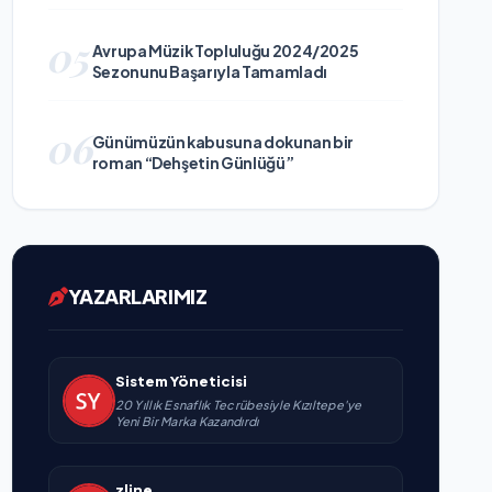
05
Avrupa Müzik Topluluğu 2024/2025
Sezonunu Başarıyla Tamamladı
06
Günümüzün kabusuna dokunan bir
roman “Dehşetin Günlüğü”
YAZARLARIMIZ
Sistem Yöneticisi
20 Yıllık Esnaflık Tecrübesiyle Kızıltepe'ye
Yeni Bir Marka Kazandırdı
zline