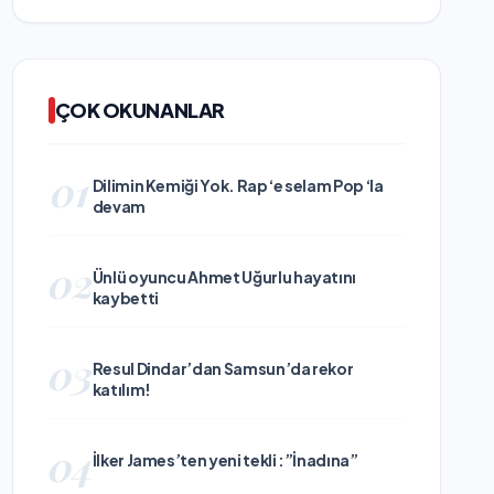
ÇOK OKUNANLAR
01
Dilimin Kemiği Yok. Rap ‘e selam Pop ‘la
devam
02
Ünlü oyuncu Ahmet Uğurlu hayatını
kaybetti
03
Resul Dindar’dan Samsun’da rekor
katılım!
04
İlker James’ten yeni tekli :”İnadına”