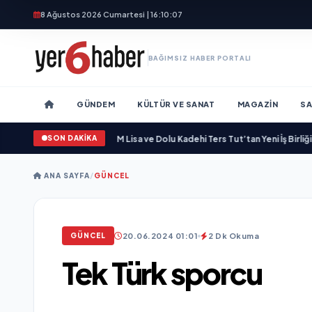
8 Ağustos 2026 Cumartesi | 16:10:09
BAĞIMSIZ HABER PORTALI
GÜNDEM
KÜLTÜR VE SANAT
MAGAZIN
SA
SON DAKİKA
Bir Marka Kazandırdı
•
M Lisa ve Dolu Kadehi Ters Tut’tan Yeni İş Birliği: “Vişne
ANA SAYFA
/
GÜNCEL
20.06.2024 01:01
2 Dk Okuma
GÜNCEL
Tek Türk sporcu