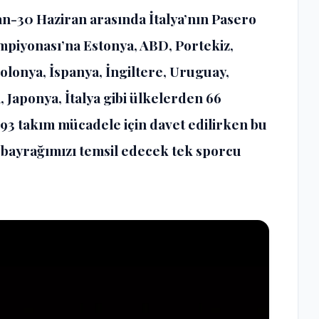
n-30 Haziran arasında İtalya’nın Pasero
piyonası’na Estonya, ABD, Portekiz,
olonya, İspanya, İngiltere, Uruguay,
, Japonya, İtalya gibi ülkelerden 66
93 takım mücadele için davet edilirken bu
 bayrağımızı temsil edecek tek sporcu