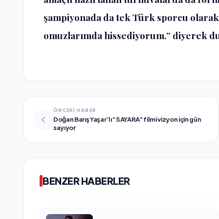
şampiyonada da tek Türk sporcu olarak
omuzlarımda hissediyorum.” diyerek duy
ÖNCEKİ HABER
Doğan Barış Yaşar’lı “SAYARA” filmi vizyon için gün
sayıyor
BENZER HABERLER