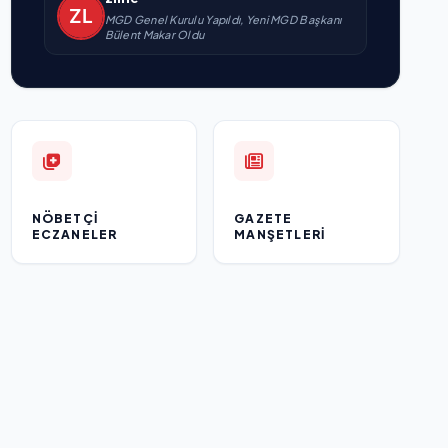
MGD Genel Kurulu Yapıldı, Yeni MGD Başkanı
Bülent Makar Oldu
NÖBETÇI
GAZETE
ECZANELER
MANŞETLERI