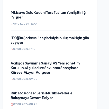
M Lisa ve Dolu Kadehi Ters Tut’tan Yeni İş Birliği:
“Vişne”
08.08.2026 12:00
“Düğün Şarkıcısı” seyircisiyle buluşmak için gün
sayıyor
07.08.2026 17:15
Açıkgöz Savunma Sanayi AŞ Yeni Yönetim
Kurulunu Açıkladı ve Savunma Sanayinde
Küresel Vizyon Vurgusu
07.08.2026 09:00
Rubato Konser Serisi Müzikseverlerle
Buluşmaya Devam Ediyor
07.08.2026 08:45