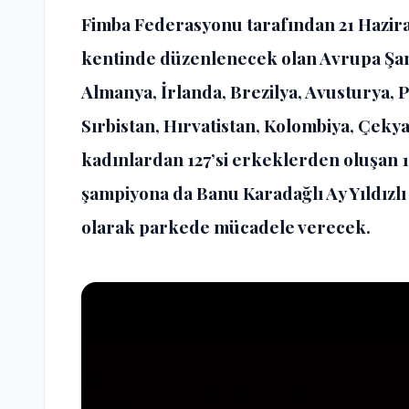
Fimba Federasyonu tarafından 21 Hazira
kentinde düzenlenecek olan Avrupa Şam
Almanya, İrlanda, Brezilya, Avusturya, P
Sırbistan, Hırvatistan, Kolombiya, Çekya
kadınlardan 127’si erkeklerden oluşan 1
şampiyona da Banu Karadağlı Ay Yıldızlı
olarak parkede mücadele verecek.