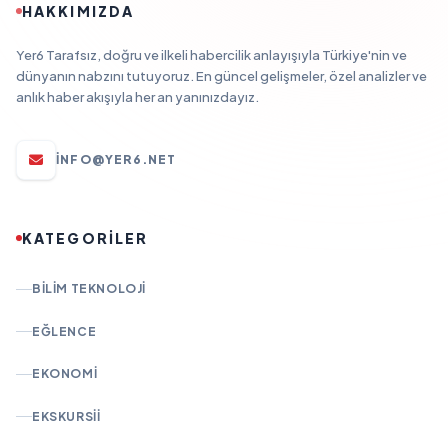
HAKKIMIZDA
Yer6 Tarafsız, doğru ve ilkeli habercilik anlayışıyla Türkiye'nin ve
dünyanın nabzını tutuyoruz. En güncel gelişmeler, özel analizler ve
anlık haber akışıyla her an yanınızdayız.
INFO@YER6.NET
KATEGORİLER
BILIM TEKNOLOJI
EĞLENCE
EKONOMI
EKSKURSII