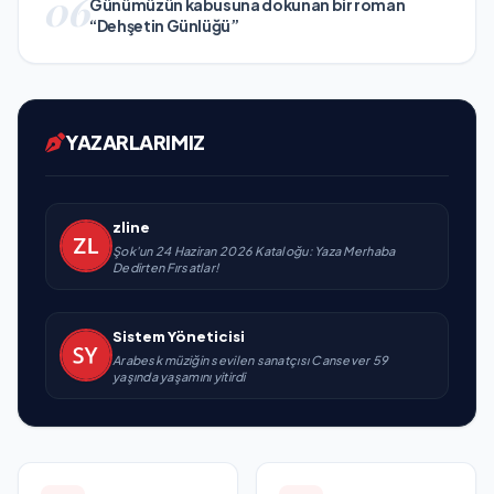
06
Günümüzün kabusuna dokunan bir roman
“Dehşetin Günlüğü”
YAZARLARIMIZ
zline
Şok'un 24 Haziran 2026 Kataloğu: Yaza Merhaba
Dedirten Fırsatlar!
Sistem Yöneticisi
Arabesk müziğin sevilen sanatçısı Cansever 59
yaşında yaşamını yitirdi