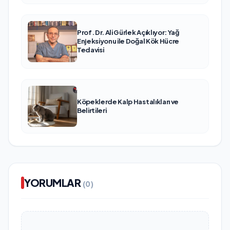
Prof. Dr. Ali Gürlek Açıklıyor: Yağ
Enjeksiyonu ile Doğal Kök Hücre
Tedavisi
Köpeklerde Kalp Hastalıkları ve
Belirtileri
YORUMLAR
(0)