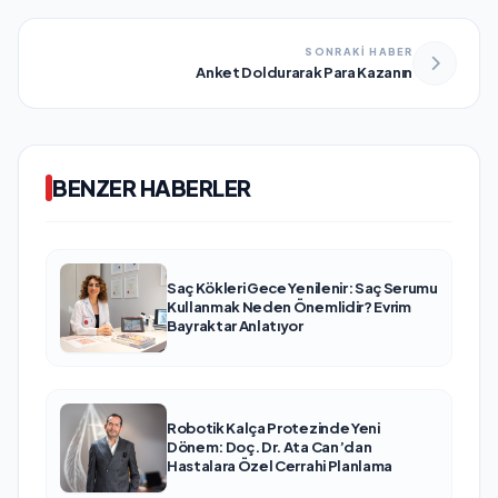
SONRAKİ HABER
Anket Doldurarak Para Kazanın
BENZER HABERLER
Saç Kökleri Gece Yenilenir: Saç Serumu
Kullanmak Neden Önemlidir? Evrim
Bayraktar Anlatıyor
Robotik Kalça Protezinde Yeni
Dönem: Doç. Dr. Ata Can’dan
Hastalara Özel Cerrahi Planlama