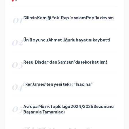
01
Dilimin Kemiği Yok. Rap ‘e selam Pop ‘la devam
02
Ünlü oyuncu Ahmet Uğurlu hayatını kaybetti
03
Resul Dindar’dan Samsun’da rekor katılım!
04
İlker James’ten yeni tekli :”İnadına”
05
Avrupa Müzik Topluluğu 2024/2025 Sezonunu
Başarıyla Tamamladı