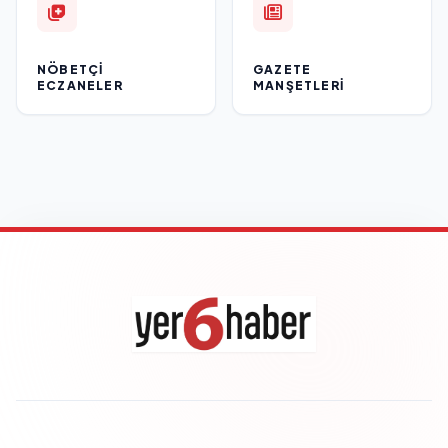
NÖBETÇI
GAZETE
ECZANELER
MANŞETLERI