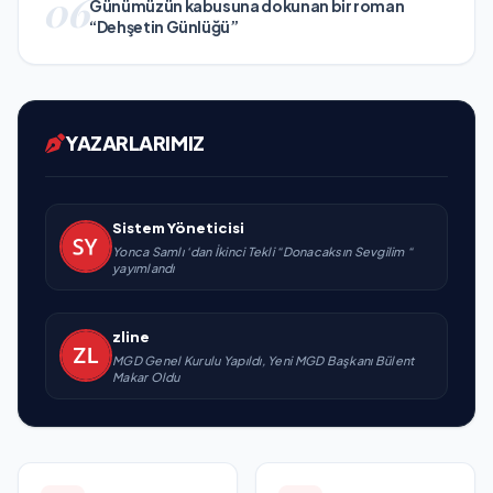
06
Günümüzün kabusuna dokunan bir roman
“Dehşetin Günlüğü”
YAZARLARIMIZ
Sistem Yöneticisi
Yonca Samlı ‘dan İkinci Tekli “Donacaksın Sevgilim “
yayımlandı
zline
MGD Genel Kurulu Yapıldı, Yeni MGD Başkanı Bülent
Makar Oldu