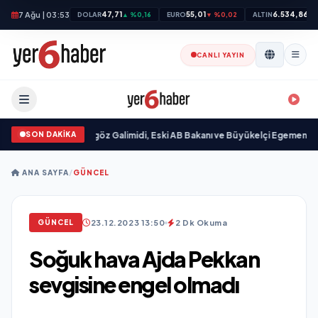
7 Ağu | 03:53
47,71
55,01
6.534,86
DOLAR
▲ %0,16
EURO
▼ %0,02
ALTIN
▲ 
CANLI YAYIN
SON DAKİKA
andı
•
Ali Emre Açıkgöz Galimidi, Eski AB Bakanı ve Büyükelçi Egemen Bağış i
ANA SAYFA
/
GÜNCEL
23.12.2023 13:50
2 Dk Okuma
GÜNCEL
Soğuk hava Ajda Pekkan
sevgisine engel olmadı