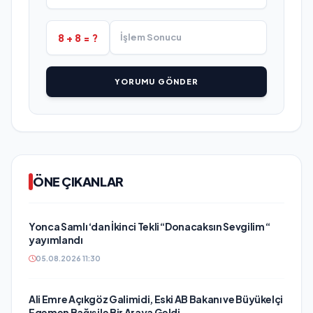
8 + 8 = ?
YORUMU GÖNDER
ÖNE ÇIKANLAR
Yonca Samlı ‘dan İkinci Tekli “Donacaksın Sevgilim “
yayımlandı
05.08.2026 11:30
Ali Emre Açıkgöz Galimidi, Eski AB Bakanı ve Büyükelçi
Egemen Bağış ile Bir Araya Geldi