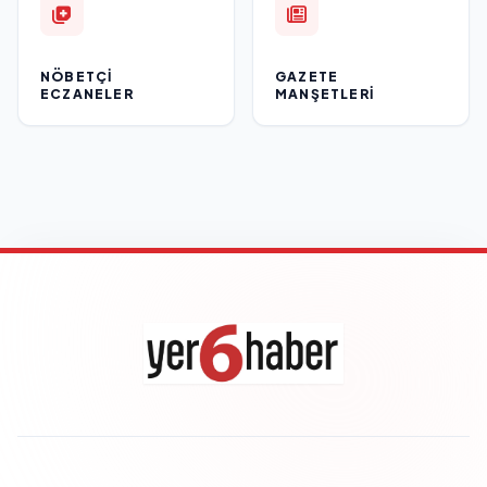
NÖBETÇI
GAZETE
ECZANELER
MANŞETLERI