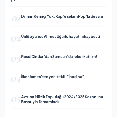
01
Dilimin Kemiği Yok. Rap ‘e selam Pop ‘la devam
02
Ünlü oyuncu Ahmet Uğurlu hayatını kaybetti
03
Resul Dindar’dan Samsun’da rekor katılım!
04
İlker James’ten yeni tekli :”İnadına”
05
Avrupa Müzik Topluluğu 2024/2025 Sezonunu
Başarıyla Tamamladı