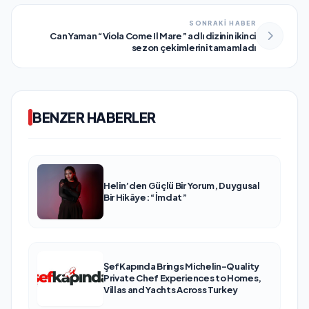
SONRAKİ HABER
Can Yaman “Viola Come Il Mare” adlı dizinin ikinci
sezon çekimlerini tamamladı
BENZER HABERLER
Helin’den Güçlü Bir Yorum, Duygusal
Bir Hikâye: “İmdat”
ŞefKapında Brings Michelin-Quality
Private Chef Experiences to Homes,
Villas and Yachts Across Turkey