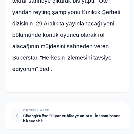
tekrar sahneye çıkarak bis yaptı. Öte
yandan reyting şampiyonu Kızılcık Şerbeti
dizisinin 29 Aralık’ta yayınlanacağı yeni
bölümünde konuk oyuncu olarak rol
alacağının müjdesini sahneden veren
Süperstar, “Herkesin izlemesini tavsiye
ediyorum” dedi.
ÖNCEKİ HABER
Cihangir Köse “Oyuncu hikaye anlatır… İnsanın insana
hikayesini”