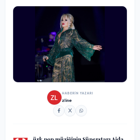
HABERİN YAZARI
zline
ürk pop müziğinin Süperstarı Ajda