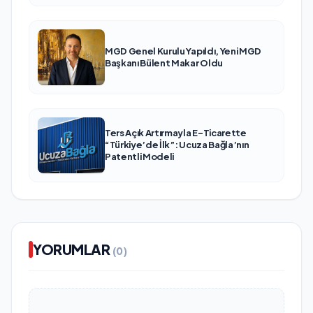
MGD Genel Kurulu Yapıldı, Yeni MGD
Başkanı Bülent Makar Oldu
Ters Açık Artırmayla E-Ticarette
“Türkiye’de İlk”: Ucuza Bağla’nın
Patentli Modeli
YORUMLAR
(0)