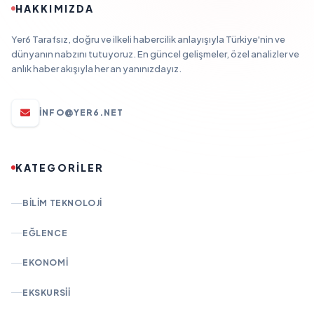
HAKKIMIZDA
Yer6 Tarafsız, doğru ve ilkeli habercilik anlayışıyla Türkiye'nin ve
dünyanın nabzını tutuyoruz. En güncel gelişmeler, özel analizler ve
anlık haber akışıyla her an yanınızdayız.
INFO@YER6.NET
KATEGORİLER
BILIM TEKNOLOJI
EĞLENCE
EKONOMI
EKSKURSII