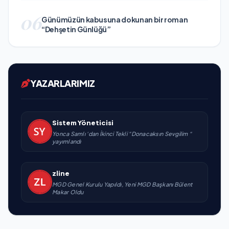
06
Günümüzün kabusuna dokunan bir roman
“Dehşetin Günlüğü”
YAZARLARIMIZ
Sistem Yöneticisi
Yonca Samlı ‘dan İkinci Tekli “Donacaksın Sevgilim “
yayımlandı
zline
MGD Genel Kurulu Yapıldı, Yeni MGD Başkanı Bülent
Makar Oldu