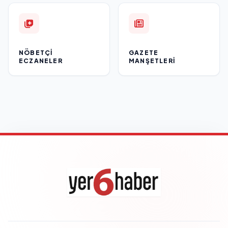
NÖBETÇI
GAZETE
ECZANELER
MANŞETLERI