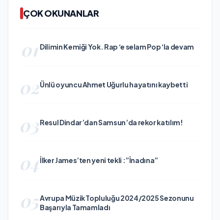
ÇOK OKUNANLAR
01
Dilimin Kemiği Yok. Rap ‘e selam Pop ‘la devam
02
Ünlü oyuncu Ahmet Uğurlu hayatını kaybetti
03
Resul Dindar’dan Samsun’da rekor katılım!
04
İlker James’ten yeni tekli :”İnadına”
05
Avrupa Müzik Topluluğu 2024/2025 Sezonunu
Başarıyla Tamamladı