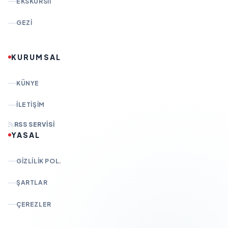
EKSKURSII
GEZI
KURUMSAL
KÜNYE
İLETIŞIM
RSS SERVISI
YASAL
GIZLILIK POL.
ŞARTLAR
ÇEREZLER