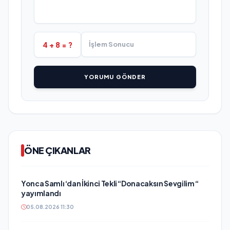
4 + 8 = ?
YORUMU GÖNDER
ÖNE ÇIKANLAR
Yonca Samlı ‘dan İkinci Tekli “Donacaksın Sevgilim “
yayımlandı
05.08.2026 11:30