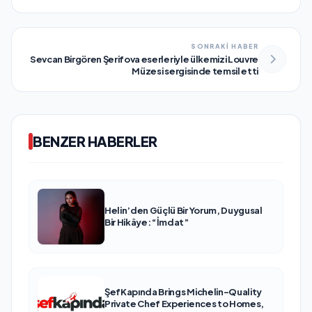
SONRAKİ HABER
Sevcan Birgören Şerifova eserleriyle ülkemizi Louvre
Müzesi sergisinde temsil etti
BENZER HABERLER
Helin’den Güçlü Bir Yorum, Duygusal
Bir Hikâye: “İmdat”
ŞefKapında Brings Michelin-Quality
Private Chef Experiences to Homes,