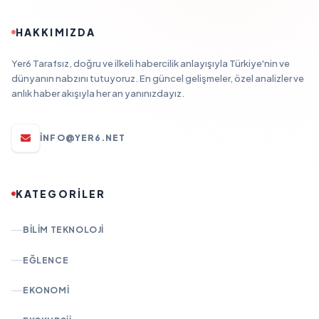
HAKKIMIZDA
Yer6 Tarafsız, doğru ve ilkeli habercilik anlayışıyla Türkiye'nin ve
dünyanın nabzını tutuyoruz. En güncel gelişmeler, özel analizler ve
anlık haber akışıyla her an yanınızdayız.
INFO@YER6.NET
KATEGORİLER
BILIM TEKNOLOJI
EĞLENCE
EKONOMI