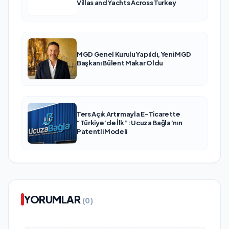
Villas and Yachts Across Turkey
MGD Genel Kurulu Yapıldı, Yeni MGD
Başkanı Bülent Makar Oldu
Ters Açık Artırmayla E-Ticarette
“Türkiye’de İlk”: Ucuza Bağla’nın
Patentli Modeli
YORUMLAR
(0)