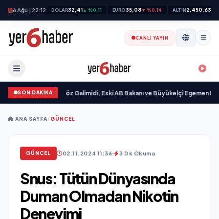
6 Ağu | 22:12
32,41
35,08
2.450,63
DOLAR
▲ %0,11
EURO
▼ %0,14
ALTIN
▲ 
CANLI YAYIN
SON DAKİKA
ndı
•
Ali Emre Açıkgöz Galimidi, Eski AB Bakanı ve Büyükelçi Egemen Bağış ile
ANA SAYFA
/
GÜNCEL
02.11.2024 11:36
3 Dk Okuma
GÜNCEL
Snus: Tütün Dünyasında
Duman Olmadan Nikotin
Deneyimi