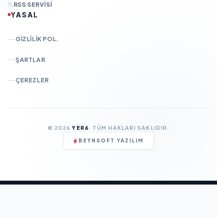
RSS SERVISI
YASAL
GIZLILIK POL.
ŞARTLAR
ÇEREZLER
© 2026
YER6
. TÜM HAKLARI SAKLIDIR.
BEYNSOFT YAZILIM