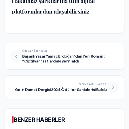
Hakalmaz şarkılarına tüm dijital
platformlardan ulaşabilirsiniz.
ÖNCEKİ HABER
Başarılı Yazar Yamaç Erdoğan’dan Yeni Roman:
“Çiptilyan” raflardaki yerini aldı
SONRAKİ HABER
Gelin Damat Dergisi 2024 Ödülleri Sahiplerini Buldu
BENZER HABERLER