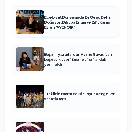
Edebiyat Dünyasında Bir Genç Deha
Doğuyor: Dilruba Engin ve Zift Karası
Evreni ‘AVENOİR’
Başarılı yazarlardan Azime Savaş’tan
başucu kitabı “Emanet” raflardaki
yerini aldı
“Taklitle Hasta Bakılır” oyunu engelleri
sanatla aştı