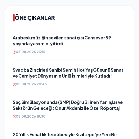
ÖNE ÇIKANLAR
Arabesk müziğin sevilen sanatçısı Cansever 59
yaşında yaşamını yitirdi
08.08.2026 23:15
Svadba Zincirleri Sahibi Semih Hot Yaş Gününü Sanat
ve Cemiyet Dünyasının Ünlü İsimleriyle Kutladı!
08.08.2026 20:45
Saç Simülasyonunda (SMP) Doğru Bilinen Yanlışlar ve
Sektörün Geleceği: Onur Akdeniz ile Özel Röportaj
08.08.2026 18:30
20 Yıllık Esnaflık Tecrübesiyle Kızıltepe'ye Yeni Bir