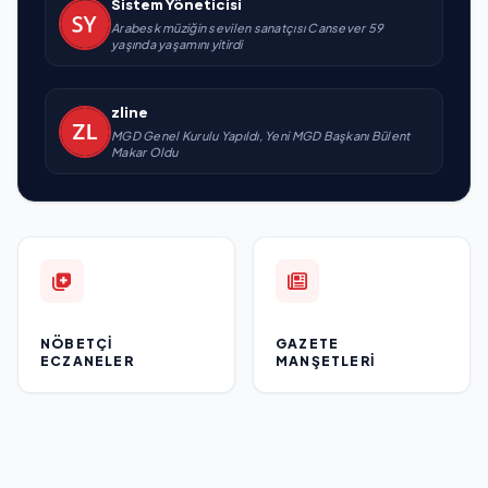
Sistem Yöneticisi
Arabesk müziğin sevilen sanatçısı Cansever 59
yaşında yaşamını yitirdi
zline
MGD Genel Kurulu Yapıldı, Yeni MGD Başkanı Bülent
Makar Oldu
NÖBETÇI
GAZETE
ECZANELER
MANŞETLERI