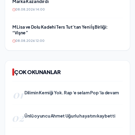
Marka Kazandırdı
08.08.2026 14:00
M Lisa ve Dolu Kadehi Ters Tut’tan Yeni İş Birliği:
“Vişne”
08.08.2026 12:00
ÇOK OKUNANLAR
01
Dilimin Kemiği Yok. Rap ‘e selam Pop ‘la devam
02
Ünlü oyuncu Ahmet Uğurlu hayatını kaybetti