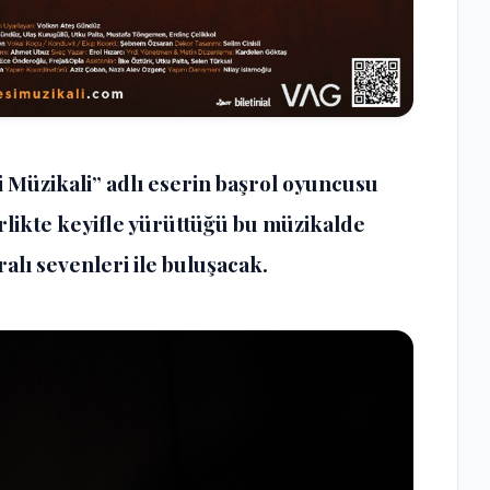
i Müzikali” adlı eserin başrol oyuncusu
irlikte keyifle yürüttüğü bu müzikalde
alı sevenleri ile buluşacak.