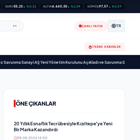
55,25
6.660,55
97,57
EURO
▲ %0,32
ALTIN
▲ %2,59
GÜMÜŞ
▲ %3,57
TR
CANLI YAYIN
⌘
K
TREND HABERLER
 Sanayi AŞ Yeni Yönetim Kurulunu Açıkladı ve Savunma Sanayinde Küresel
ÖNE ÇIKANLAR
20 Yıllık Esnaflık Tecrübesiyle Kızıltepe'ye Yeni
Bir Marka Kazandırdı
08.08.2026 14:00