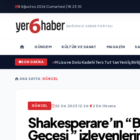
8 Ağustos 2026 Cumartesi | 18:23:12
BAĞIMSIZ HABER PORTALI
GÜNDEM
KÜLTÜR VE SANAT
MAGAZIN
SA
SON DAKİKA
ir Marka Kazandırdı
•
M Lisa ve Dolu Kadehi Ters Tut’tan Yeni İş Birliği: “Vişne”
ANA SAYFA
/
GÜNCEL
22.06.2023 12:26
2 Dk Okuma
GÜNCEL
Shakesperare’ın “B
Gecesi ” izleyenleri