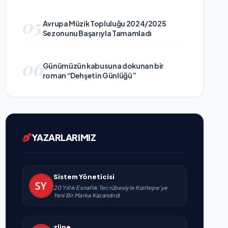
05
Avrupa Müzik Topluluğu 2024/2025
Sezonunu Başarıyla Tamamladı
06
Günümüzün kabusuna dokunan bir
roman “Dehşetin Günlüğü”
YAZARLARIMIZ
Sistem Yöneticisi
20 Yıllık Esnaflık Tecrübesiyle Kızıltepe'ye
Yeni Bir Marka Kazandırdı
zline