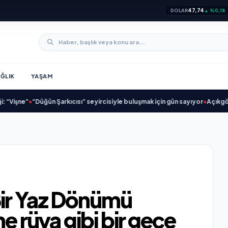
47,74
DOLAR
▲ %0,18
ĞLIK
YAŞAM
•
“Düğün Şarkıcısı” seyircisiyle buluşmak için gün sayıyor
•
Açıkgöz Savunma
ir Yaz Dönümü
ne rüya gibi bir gece