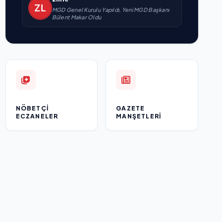
MGD Genel Kurulu Yapıldı, Yeni MGD Başkanı
Bülent Makar Oldu
NÖBETÇI
GAZETE
ECZANELER
MANŞETLERI