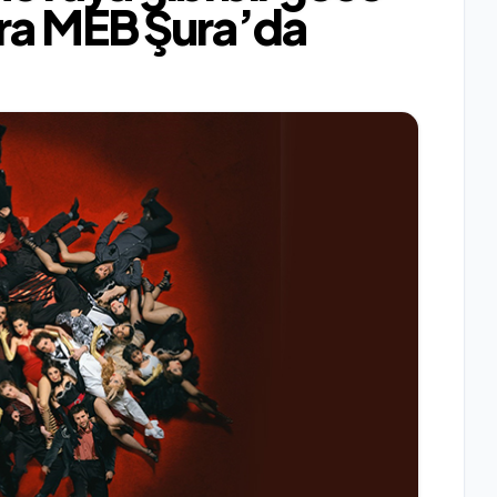
ra MEB Şura’da