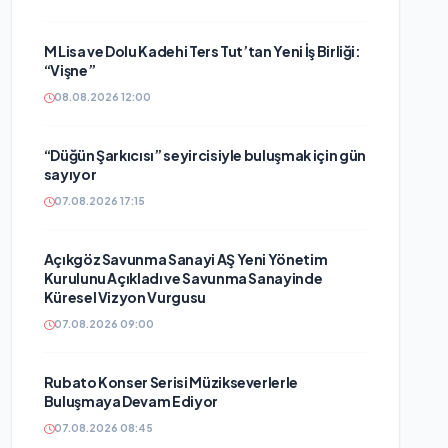
M Lisa ve Dolu Kadehi Ters Tut’tan Yeni İş Birliği:
“Vişne”
08.08.2026 12:00
“Düğün Şarkıcısı” seyircisiyle buluşmak için gün
sayıyor
07.08.2026 17:15
Açıkgöz Savunma Sanayi AŞ Yeni Yönetim
Kurulunu Açıkladı ve Savunma Sanayinde
Küresel Vizyon Vurgusu
07.08.2026 09:00
Rubato Konser Serisi Müzikseverlerle
Buluşmaya Devam Ediyor
07.08.2026 08:45