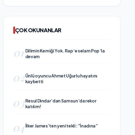
ÇOK OKUNANLAR
01
Dilimin Kemiği Yok. Rap ‘e selam Pop ‘la
devam
02
Ünlü oyuncu Ahmet Uğurlu hayatını
kaybetti
03
Resul Dindar’dan Samsun’da rekor
katılım!
04
İlker James’ten yeni tekli :”İnadına”