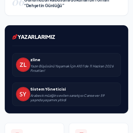
06
“Dehşetin Günlüğü”
YAZARLARIMIZ
zline
Yazın Büyüsünü Yaşamak İçin A101'de 11 Haziran 2026
Fırsatları!
Sistem Yöneticisi
Arabesk müziğin sevilen sanatçısı Cansever 59
yaşında yaşamını yitirdi