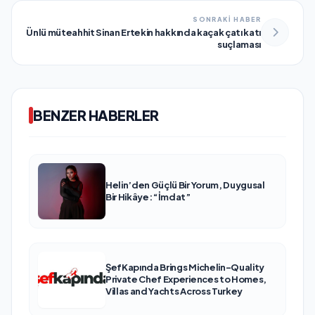
SONRAKİ HABER
Ünlü müteahhit Sinan Ertekin hakkında kaçak çatı katı
suçlaması
BENZER HABERLER
Helin’den Güçlü Bir Yorum, Duygusal
Bir Hikâye: “İmdat”
ŞefKapında Brings Michelin-Quality
Private Chef Experiences to Homes,
Villas and Yachts Across Turkey