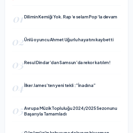
01
Dilimin Kemiği Yok. Rap ‘e selam Pop ‘la devam
02
Ünlü oyuncu Ahmet Uğurlu hayatını kaybetti
03
Resul Dindar’dan Samsun’da rekor katılım!
04
İlker James’ten yeni tekli :”İnadına”
05
Avrupa Müzik Topluluğu 2024/2025 Sezonunu
Başarıyla Tamamladı
Günümüzün kabusuna dokunan bir roman