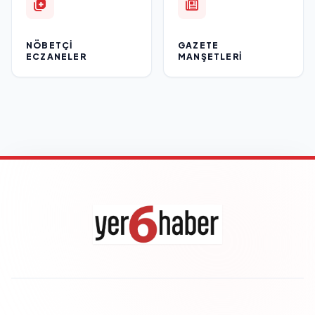
NÖBETÇI
GAZETE
ECZANELER
MANŞETLERI