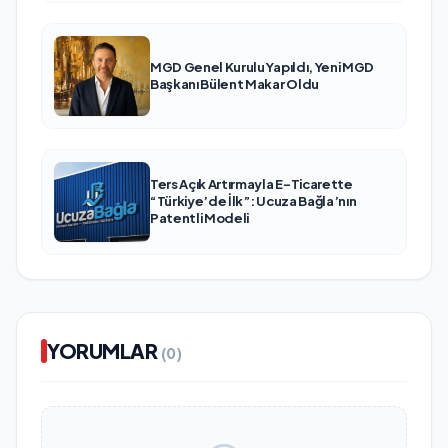
MGD Genel Kurulu Yapıldı, Yeni MGD
Başkanı Bülent Makar Oldu
Ters Açık Artırmayla E-Ticarette
“Türkiye’de İlk”: Ucuza Bağla’nın
Patentli Modeli
YORUMLAR
(0)