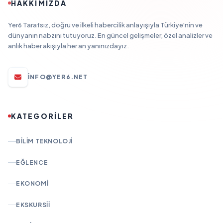
HAKKIMIZDA
Yer6 Tarafsız, doğru ve ilkeli habercilik anlayışıyla Türkiye'nin ve
dünyanın nabzını tutuyoruz. En güncel gelişmeler, özel analizler ve
anlık haber akışıyla her an yanınızdayız.
INFO@YER6.NET
KATEGORİLER
BILIM TEKNOLOJI
EĞLENCE
EKONOMI
EKSKURSII