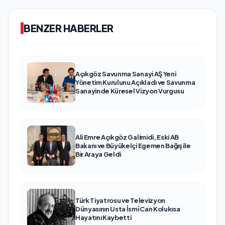
BENZER HABERLER
Açıkgöz Savunma Sanayi AŞ Yeni
Yönetim Kurulunu Açıkladı ve Savunma
Sanayinde Küresel Vizyon Vurgusu
Ali Emre Açıkgöz Galimidi, Eski AB
Bakanı ve Büyükelçi Egemen Bağış ile
Bir Araya Geldi
Türk Tiyatrosu ve Televizyon
Dünyasının Usta İsmi Can Kolukısa
Hayatını Kaybetti