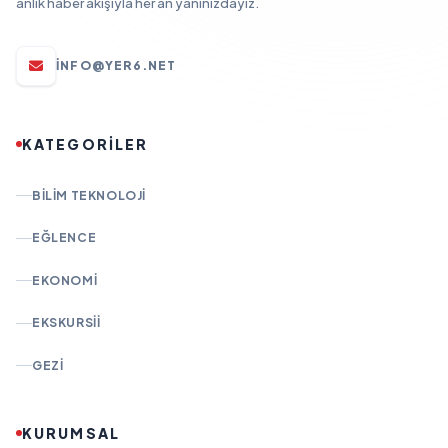
anlık haber akışıyla her an yanınızdayız.
INFO@YER6.NET
KATEGORİLER
BILIM TEKNOLOJI
EĞLENCE
EKONOMI
EKSKURSII
GEZI
KURUMSAL