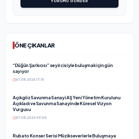
YORUMU GÖNDER
ÖNE ÇIKANLAR
“Düğün Şarkıcısı” seyircisiyle buluşmak için gün
sayıyor
07.08.2026 17:15
Açıkgöz Savunma Sanayi AŞ Yeni Yönetim Kurulunu
Açıkladı ve Savunma Sanayinde Küresel Vizyon
Vurgusu
07.08.2026 09:00
Rubato Konser Serisi Müzikseverlerle Buluşmaya