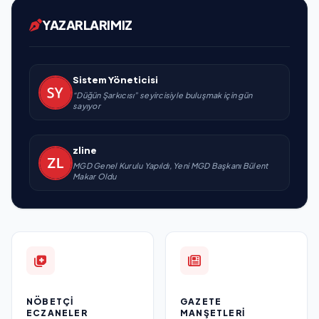
YAZARLARIMIZ
Sistem Yöneticisi
“Düğün Şarkıcısı” seyircisiyle buluşmak için gün
sayıyor
zline
MGD Genel Kurulu Yapıldı, Yeni MGD Başkanı Bülent
Makar Oldu
NÖBETÇI
GAZETE
ECZANELER
MANŞETLERI