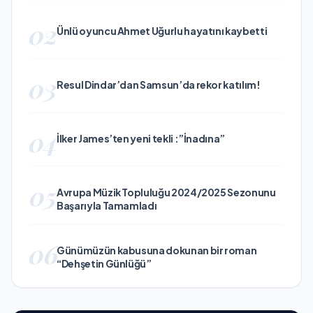
02
Ünlü oyuncu Ahmet Uğurlu hayatını kaybetti
03
Resul Dindar’dan Samsun’da rekor katılım!
04
İlker James’ten yeni tekli :”İnadına”
05
Avrupa Müzik Topluluğu 2024/2025 Sezonunu
Başarıyla Tamamladı
06
Günümüzün kabusuna dokunan bir roman
“Dehşetin Günlüğü”