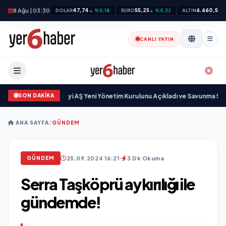
8 Ağu | 03:30
47,74
55,25
6.660,55
DOLAR
▲ %0,18
EURO
▲ %0,32
ALTIN
▲
CANLI YAYIN
SON DAKİKA
Savunma Sanayi AŞ Yeni Yönetim Kurulunu Açıkladı ve Savunma Sanayinde
ANA SAYFA
/
GÜNDEM
25.09.2024 16:21
3 Dk Okuma
GÜNDEM
Serra Taşköprü aykırılığı ile
gündemde!