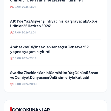
Ürünler: İnce Fırsatlar ve Lezzetli İndirimler!
09.08.2026 12:01
A101’de Yaz Alışverişi İhtiyacınızı Karşılayacak Aktüel
Ürünler 25 Haziran 2026!
09.08.2026 12:01
Arabesk müziğin sevilen sanatçısı Cansever 59
yaşında yaşamını yitirdi
08.08.2026 23:15
Svadba Zincirleri Sahibi Semih Hot Yaş Gününü Sanat
ve Cemiyet Dünyasının Ünlü İsimleriyle Kutladı!
08.08.2026 20:45
ÇOK OKUNANLAR