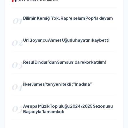
01
Dilimin Kemiği Yok. Rap ‘e selam Pop ‘la devam
02
Ünlü oyuncu Ahmet Uğurlu hayatını kaybetti
03
Resul Dindar’dan Samsun’da rekor katılım!
04
İlker James’ten yeni tekli :”İnadına”
05
Avrupa Müzik Topluluğu 2024/2025 Sezonunu
Başarıyla Tamamladı