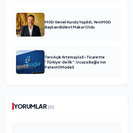
MGD Genel Kurulu Yapıldı, Yeni MGD
Başkanı Bülent Makar Oldu
Ters Açık Artırmayla E-Ticarette
“Türkiye’de İlk”: Ucuza Bağla’nın
Patentli Modeli
YORUMLAR
(0)