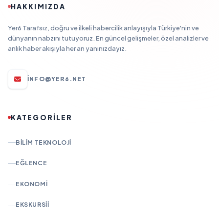
HAKKIMIZDA
Yer6 Tarafsız, doğru ve ilkeli habercilik anlayışıyla Türkiye'nin ve
dünyanın nabzını tutuyoruz. En güncel gelişmeler, özel analizler ve
anlık haber akışıyla her an yanınızdayız.
INFO@YER6.NET
KATEGORİLER
BILIM TEKNOLOJI
EĞLENCE
EKONOMI
EKSKURSII