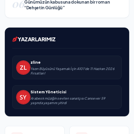
06
Günümüzün kabusuna dokunan bir roman
“Dehşetin Günlüğü”
YAZARLARIMIZ
zline
Yazın Büyüsünü Yaşamak İçin A101'de 11 Haziran 2026
Fırsatları!
Sistem Yöneticisi
Arabesk müziğin sevilen sanatçısı Cansever 59
yaşında yaşamını yitirdi