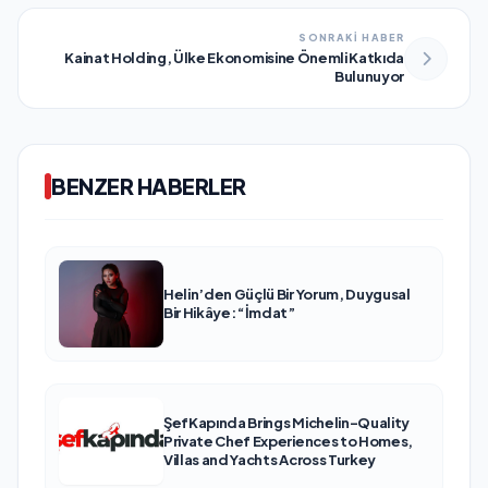
SONRAKİ HABER
Kainat Holding, Ülke Ekonomisine Önemli Katkıda
Bulunuyor
BENZER HABERLER
Helin’den Güçlü Bir Yorum, Duygusal
Bir Hikâye: “İmdat”
ŞefKapında Brings Michelin-Quality
Private Chef Experiences to Homes,
Villas and Yachts Across Turkey