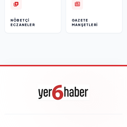
NÖBETÇI
GAZETE
ECZANELER
MANŞETLERI