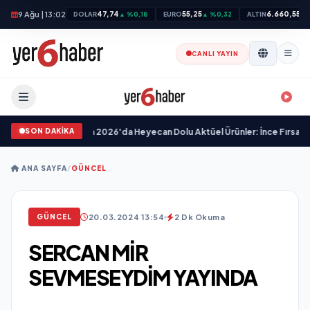
9 Ağu | 13:02
47,74
55,25
6.660,55
DOLAR
▲ %0,18
EURO
▲ %0,32
ALTIN
▲ 
CANLI YAYIN
SON DAKİKA
A101'de 18 Haziran 2026'da Heyecan Dolu Aktüel Ürünler: İnce Fırsatlar ve Le
ANA SAYFA
/
GÜNCEL
20.03.2024 13:54
2 Dk Okuma
GÜNCEL
SERCAN MİR
SEVMESEYDİM YAYINDA