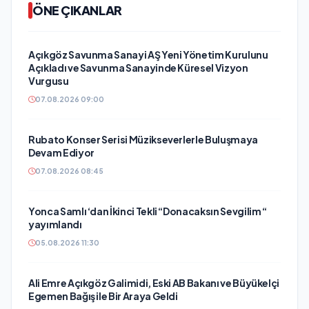
ÖNE ÇIKANLAR
Açıkgöz Savunma Sanayi AŞ Yeni Yönetim Kurulunu
Açıkladı ve Savunma Sanayinde Küresel Vizyon
Vurgusu
07.08.2026 09:00
Rubato Konser Serisi Müzikseverlerle Buluşmaya
Devam Ediyor
07.08.2026 08:45
Yonca Samlı ‘dan İkinci Tekli “Donacaksın Sevgilim “
yayımlandı
05.08.2026 11:30
Ali Emre Açıkgöz Galimidi, Eski AB Bakanı ve Büyükelçi
Egemen Bağış ile Bir Araya Geldi