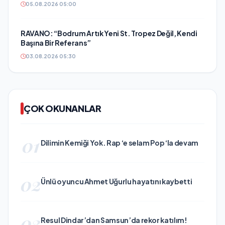
05.08.2026 05:00
RAVANO: “Bodrum Artık Yeni St. Tropez Değil, Kendi
Başına Bir Referans”
03.08.2026 05:30
ÇOK OKUNANLAR
01
Dilimin Kemiği Yok. Rap ‘e selam Pop ‘la devam
02
Ünlü oyuncu Ahmet Uğurlu hayatını kaybetti
03
Resul Dindar’dan Samsun’da rekor katılım!