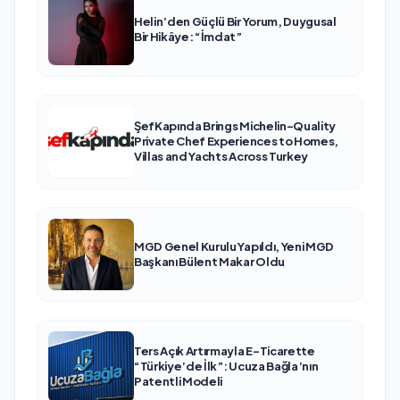
Helin’den Güçlü Bir Yorum, Duygusal
Bir Hikâye: “İmdat”
ŞefKapında Brings Michelin-Quality
Private Chef Experiences to Homes,
Villas and Yachts Across Turkey
MGD Genel Kurulu Yapıldı, Yeni MGD
Başkanı Bülent Makar Oldu
Ters Açık Artırmayla E-Ticarette
“Türkiye’de İlk”: Ucuza Bağla’nın
Patentli Modeli