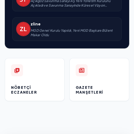
Açıkgöz Savunma Sanayi AŞ Yeni Yönetim Kurulunu
Açıkladı ve Savunma Sanayinde Küresel Vizyon
Vurgusu
zline
MGD Genel Kurulu Yapıldı, Yeni MGD Başkanı Bülent
Makar Oldu
NÖBETÇI
GAZETE
ECZANELER
MANŞETLERI