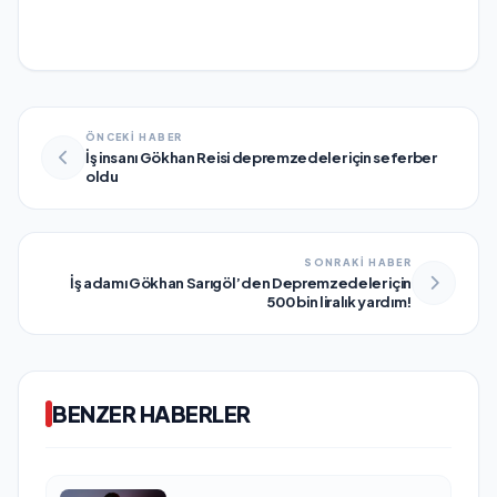
ÖNCEKİ HABER
İş insanı Gökhan Reisi depremzedeler için seferber
oldu
SONRAKİ HABER
İş adamı Gökhan Sarıgöl’den Depremzedeler için
500 bin liralık yardım!
BENZER HABERLER