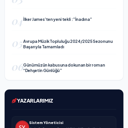
04
İlker James’ten yeni tekli :”İnadına”
05
Avrupa Müzik Topluluğu 2024/2025 Sezonunu
Başarıyla Tamamladı
06
Günümüzün kabusuna dokunan bir roman
“Dehşetin Günlüğü”
YAZARLARIMIZ
Sistem Yöneticisi