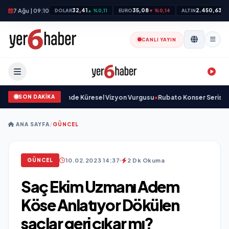
7 Ağu | 09:10
32,41
35,08
2.450,63
DOLAR
▲ %0,11
EURO
▼ %0,14
ALTIN
▲ 
CANLI YAYIN
SON DAKİKA
ve Savunma Sanayinde Küresel Vizyon Vurgusu
•
Rubato Konser Serisi Müzi
ANA SAYFA
/
GÜNCEL
10.02.2023 14:37
2 Dk Okuma
GÜNCEL
Saç Ekim Uzmanı Adem
Köse Anlatıyor Dökülen
saçlar geri çıkar mı?