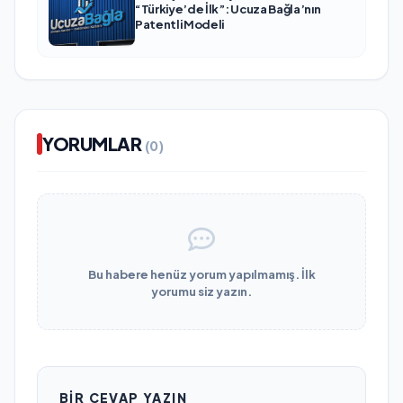
“Türkiye’de İlk”: Ucuza Bağla’nın
Patentli Modeli
YORUMLAR
(0)
Bu habere henüz yorum yapılmamış. İlk
yorumu siz yazın.
BIR CEVAP YAZIN