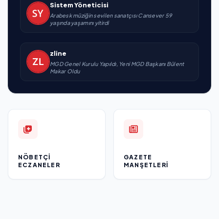
Sistem Yöneticisi
Arabesk müziğin sevilen sanatçısı Cansever 59
yaşında yaşamını yitirdi
zline
MGD Genel Kurulu Yapıldı, Yeni MGD Başkanı Bülent
Makar Oldu
NÖBETÇI
GAZETE
ECZANELER
MANŞETLERI