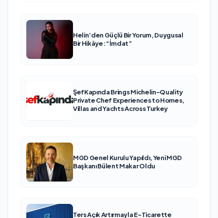
Helin’den Güçlü Bir Yorum, Duygusal
Bir Hikâye: “İmdat”
ŞefKapında Brings Michelin-Quality
Private Chef Experiences to Homes,
Villas and Yachts Across Turkey
MGD Genel Kurulu Yapıldı, Yeni MGD
Başkanı Bülent Makar Oldu
Ters Açık Artırmayla E-Ticarette