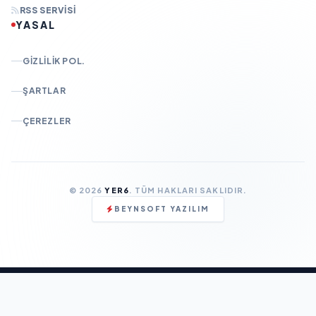
RSS SERVISI
YASAL
GIZLILIK POL.
ŞARTLAR
ÇEREZLER
© 2026
YER6
. TÜM HAKLARI SAKLIDIR.
BEYNSOFT YAZILIM