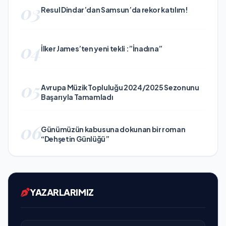
03
Resul Dindar’dan Samsun’da rekor katılım!
04
İlker James’ten yeni tekli :”İnadına”
05
Avrupa Müzik Topluluğu 2024/2025 Sezonunu
Başarıyla Tamamladı
06
Günümüzün kabusuna dokunan bir roman
“Dehşetin Günlüğü”
YAZARLARIMIZ