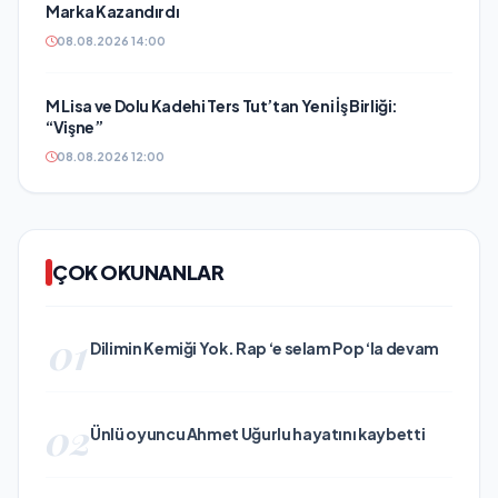
Marka Kazandırdı
08.08.2026 14:00
M Lisa ve Dolu Kadehi Ters Tut’tan Yeni İş Birliği:
“Vişne”
08.08.2026 12:00
ÇOK OKUNANLAR
01
Dilimin Kemiği Yok. Rap ‘e selam Pop ‘la devam
02
Ünlü oyuncu Ahmet Uğurlu hayatını kaybetti