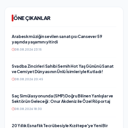
ÖNE ÇIKANLAR
Arabesk müziğin sevilen sanatçısı Cansever 59
yaşında yaşamını yitirdi
08.08.2026 23:15
Svadba Zincirleri Sahibi Semih Hot Yaş Gününü Sanat
ve Cemiyet Dünyasının Ünlü İsimleriyle Kutladı!
08.08.2026 20:45
Saç Simülasyonunda (SMP) Doğru Bilinen Yanlışlar ve
Sektörün Geleceği: Onur Akdeniz ile Özel Röportaj
08.08.2026 18:30
20 Yıllık Esnaflık Tecrübesiyle Kızıltepe'ye Yeni Bir