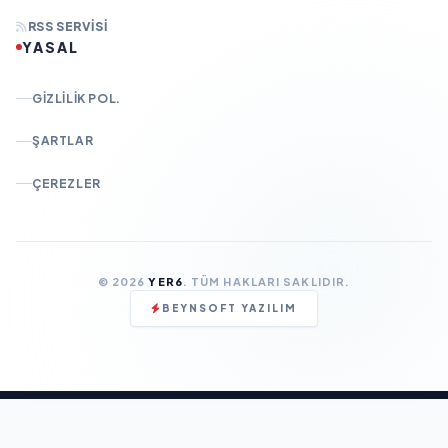
RSS SERVISI
YASAL
GIZLILIK POL.
ŞARTLAR
ÇEREZLER
© 2026
YER6
. TÜM HAKLARI SAKLIDIR.
BEYNSOFT YAZILIM