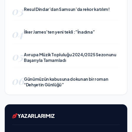
03
Resul Dindar’dan Samsun’da rekor katılım!
04
İlker James’ten yeni tekli :”İnadına”
05
Avrupa Müzik Topluluğu 2024/2025 Sezonunu
Başarıyla Tamamladı
06
Günümüzün kabusuna dokunan bir roman
“Dehşetin Günlüğü”
YAZARLARIMIZ