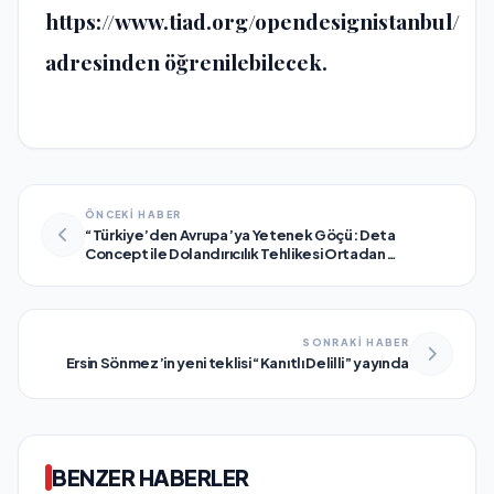
https://www.tiad.org/opendesignistanbul/
adresinden öğrenilebilecek.
ÖNCEKİ HABER
“Türkiye’den Avrupa’ya Yetenek Göçü: Deta
Concept ile Dolandırıcılık Tehlikesi Ortadan
Kalkıyor!”
SONRAKİ HABER
Ersin Sönmez’in yeni teklisi “Kanıtlı Delilli” yayında
BENZER HABERLER