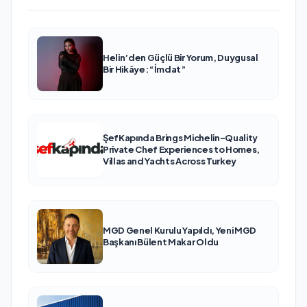
Helin’den Güçlü Bir Yorum, Duygusal
Bir Hikâye: “İmdat”
ŞefKapında Brings Michelin-Quality
Private Chef Experiences to Homes,
Villas and Yachts Across Turkey
MGD Genel Kurulu Yapıldı, Yeni MGD
Başkanı Bülent Makar Oldu