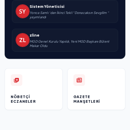
Sistem Yöneticisi
Yonca Samlı ‘dan İkinci Tekli “Donacaksın Sevgilim “
yayımlandı
zline
MGD Genel Kurulu Yapıldı, Yeni MGD Başkanı Bülent
Makar Oldu
NÖBETÇI
GAZETE
ECZANELER
MANŞETLERI