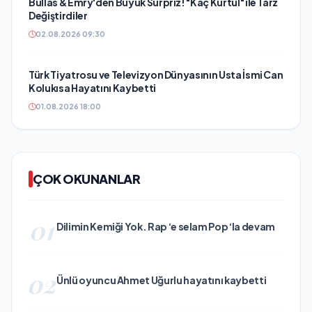
Bullas & Emry'den Büyük Sürpriz! "Kaç Kurtul" ile Tarz
Değiştirdiler
02.08.2026 09:30
Türk Tiyatrosu ve Televizyon Dünyasının Usta İsmi Can
Kolukısa Hayatını Kaybetti
01.08.2026 18:00
ÇOK OKUNANLAR
01
Dilimin Kemiği Yok. Rap ‘e selam Pop ‘la devam
02
Ünlü oyuncu Ahmet Uğurlu hayatını kaybetti