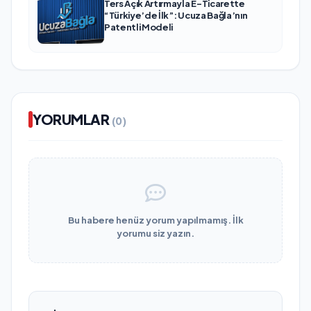
Ters Açık Artırmayla E-Ticarette
“Türkiye’de İlk”: Ucuza Bağla’nın
Patentli Modeli
YORUMLAR
(0)
Bu habere henüz yorum yapılmamış. İlk
yorumu siz yazın.