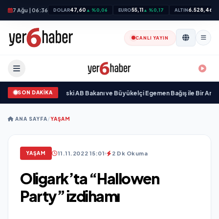
7 Ağu | 06:36
47,60
55,11
6.528,46
DOLAR
▲ %0,06
EURO
▲ %0,17
ALTIN
▲ 
CANLI YAYIN
SON DAKİKA
kgöz Galimidi, Eski AB Bakanı ve Büyükelçi Egemen Bağış ile Bir Araya Geldi
ANA SAYFA
/
YAŞAM
11.11.2022 15:01
2 Dk Okuma
YAŞAM
Oligark’ta “Hallowen
Party” izdihamı