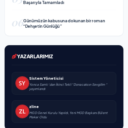
Başarıyla Tamamladı
06
Günümüzün kabusuna dokunan bir roman
“Dehşetin Günlüğü”
YAZARLARIMIZ
Sistem Yöneticisi
Yonca Samlı ‘dan İkinci Tekli “Donacaksın Sevgilim “
yayımlandı
zline
MGD Genel Kurulu Yapıldı, Yeni MGD Başkanı Bülent
Makar Oldu