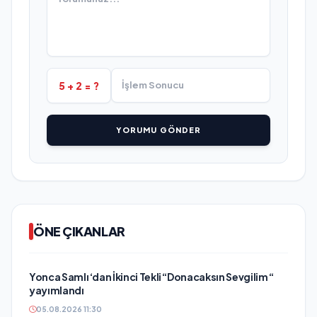
5 + 2 = ?
YORUMU GÖNDER
ÖNE ÇIKANLAR
Yonca Samlı ‘dan İkinci Tekli “Donacaksın Sevgilim “
yayımlandı
05.08.2026 11:30