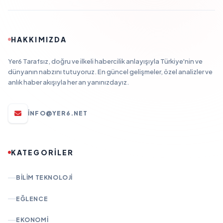
HAKKIMIZDA
Yer6 Tarafsız, doğru ve ilkeli habercilik anlayışıyla Türkiye'nin ve
dünyanın nabzını tutuyoruz. En güncel gelişmeler, özel analizler ve
anlık haber akışıyla her an yanınızdayız.
INFO@YER6.NET
KATEGORİLER
BILIM TEKNOLOJI
EĞLENCE
EKONOMI