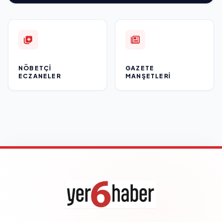
NÖBETÇI
GAZETE
ECZANELER
MANŞETLERI