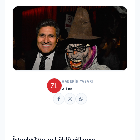
HABERİN YAZARI
zline
İstanbul’un en köklü eğlence