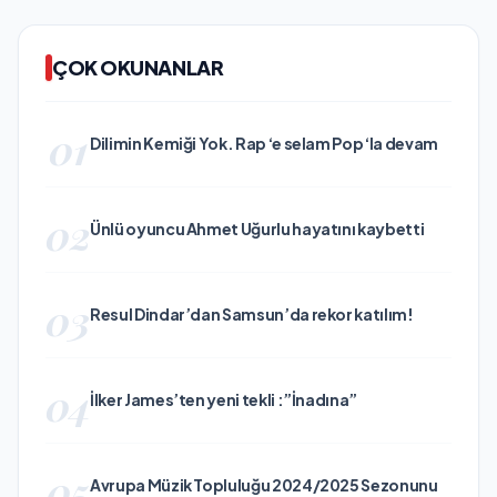
ÇOK OKUNANLAR
01
Dilimin Kemiği Yok. Rap ‘e selam Pop ‘la devam
02
Ünlü oyuncu Ahmet Uğurlu hayatını kaybetti
03
Resul Dindar’dan Samsun’da rekor katılım!
04
İlker James’ten yeni tekli :”İnadına”
05
Avrupa Müzik Topluluğu 2024/2025 Sezonunu