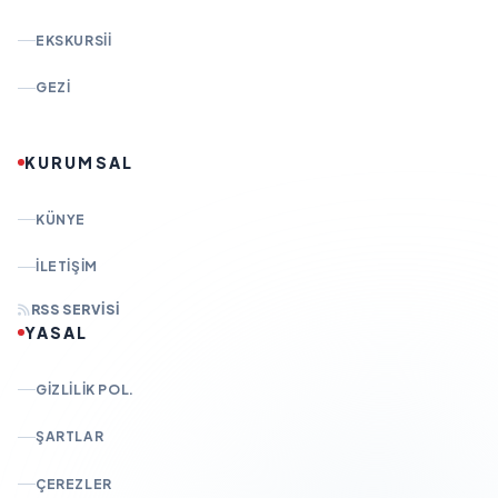
EKSKURSII
GEZI
KURUMSAL
KÜNYE
İLETIŞIM
RSS SERVISI
YASAL
GIZLILIK POL.
ŞARTLAR
ÇEREZLER