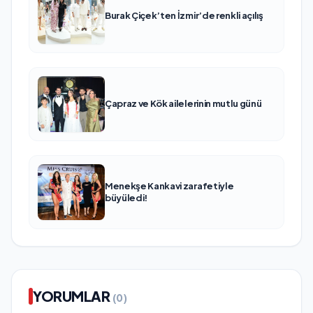
Burak Çiçek’ten İzmir’de renkli açılış
Çapraz ve Kök ailelerinin mutlu günü
Menekşe Kankavi zarafetiyle
büyüledi!
YORUMLAR
(0)