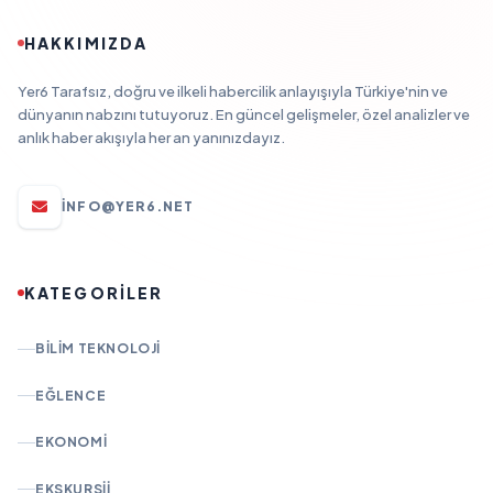
HAKKIMIZDA
Yer6 Tarafsız, doğru ve ilkeli habercilik anlayışıyla Türkiye'nin ve
dünyanın nabzını tutuyoruz. En güncel gelişmeler, özel analizler ve
anlık haber akışıyla her an yanınızdayız.
INFO@YER6.NET
KATEGORİLER
BILIM TEKNOLOJI
EĞLENCE
EKONOMI
EKSKURSII