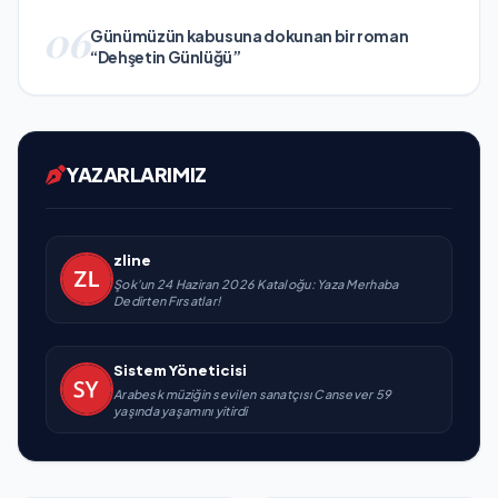
06
Günümüzün kabusuna dokunan bir roman
“Dehşetin Günlüğü”
YAZARLARIMIZ
zline
Şok'un 24 Haziran 2026 Kataloğu: Yaza Merhaba
Dedirten Fırsatlar!
Sistem Yöneticisi
Arabesk müziğin sevilen sanatçısı Cansever 59
yaşında yaşamını yitirdi