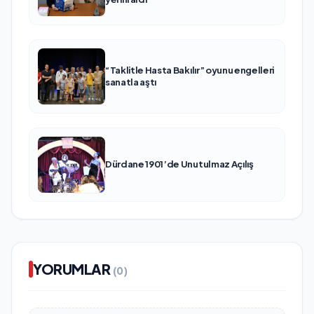
“Taklitle Hasta Bakılır” oyunu engelleri
sanatla aştı
Dürdane 1901’de Unutulmaz Açılış
YORUMLAR
(0)