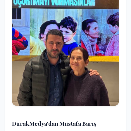
DurakMedya’dan Mustafa Barış