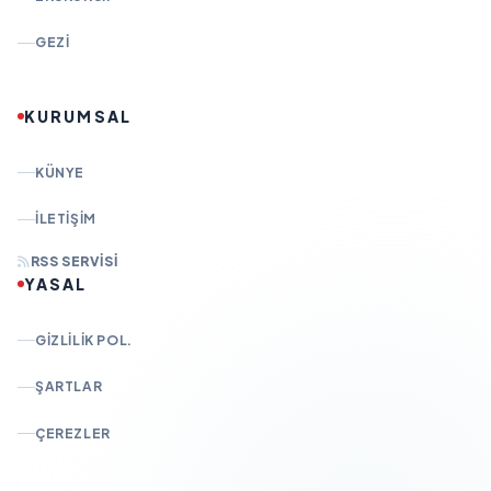
GEZI
KURUMSAL
KÜNYE
İLETIŞIM
RSS SERVISI
YASAL
GIZLILIK POL.
ŞARTLAR
ÇEREZLER