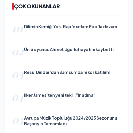
ÇOK OKUNANLAR
01
Dilimin Kemiği Yok. Rap ‘e selam Pop ‘la devam
02
Ünlü oyuncu Ahmet Uğurlu hayatını kaybetti
03
Resul Dindar’dan Samsun’da rekor katılım!
04
İlker James’ten yeni tekli :”İnadına”
05
Avrupa Müzik Topluluğu 2024/2025 Sezonunu
Başarıyla Tamamladı