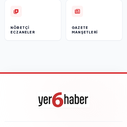
NÖBETÇI
GAZETE
ECZANELER
MANŞETLERI