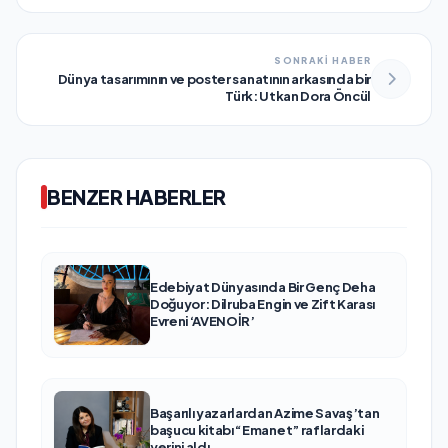
SONRAKİ HABER
Dünya tasarımının ve poster sanatının arkasında bir
Türk: Utkan Dora Öncül
BENZER HABERLER
Edebiyat Dünyasında Bir Genç Deha
Doğuyor: Dilruba Engin ve Zift Karası
Evreni ‘AVENOİR’
Başarılı yazarlardan Azime Savaş’tan
başucu kitabı “Emanet” raflardaki
yerini aldı