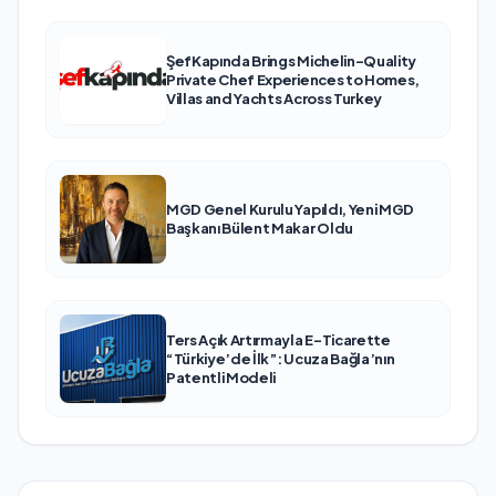
ŞefKapında Brings Michelin-Quality
Private Chef Experiences to Homes,
Villas and Yachts Across Turkey
MGD Genel Kurulu Yapıldı, Yeni MGD
Başkanı Bülent Makar Oldu
Ters Açık Artırmayla E-Ticarette
“Türkiye’de İlk”: Ucuza Bağla’nın
Patentli Modeli