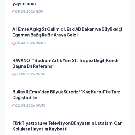
yayımlandı
05.08.2026 11:30
Ali Emre Açıkgöz Galimidi, Eski AB Bakanı ve Büyükelçi
Egemen Bağış ile Bir Araya Geldi
05.08.2026 05:00
RAVANO: “Bodrum Artık Yeni St. Tropez Değil, Kendi
Başına Bir Referans”
03.08.2026 05:30
Bullas & Emry'den Büyük Sürpriz! "Kaç Kurtul" ile Tarz
Değiştirdiler
02.08.2026 09:30
Türk Tiyatrosu ve Televizyon Dünyasının Usta İsmi Can
Kolukısa Hayatını Kaybetti