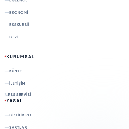
EĞLENCE
EKONOMI
EKSKURSII
GEZI
KURUMSAL
KÜNYE
İLETIŞIM
RSS SERVISI
YASAL
GIZLILIK POL.
ŞARTLAR