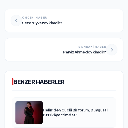
ÖNCEKİ HABER
Sefer Eyvazov kimdir?
SONRAKİ HABER
Parviz Ahmedov kimdir?
BENZER HABERLER
Helin’den Güçlü Bir Yorum, Duygusal
Bir Hikâye: “İmdat”