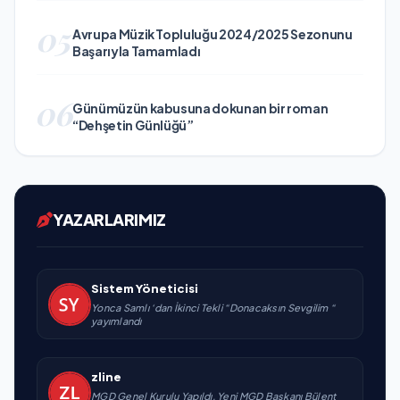
05
Avrupa Müzik Topluluğu 2024/2025 Sezonunu
Başarıyla Tamamladı
06
Günümüzün kabusuna dokunan bir roman
“Dehşetin Günlüğü”
YAZARLARIMIZ
Sistem Yöneticisi
Yonca Samlı ‘dan İkinci Tekli “Donacaksın Sevgilim “
yayımlandı
zline
MGD Genel Kurulu Yapıldı, Yeni MGD Başkanı Bülent