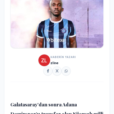
HABERİN YAZARI
zline
Galatasaray’dan sonra Adana
Demirspor’u transfer olan Nijeryalı milli