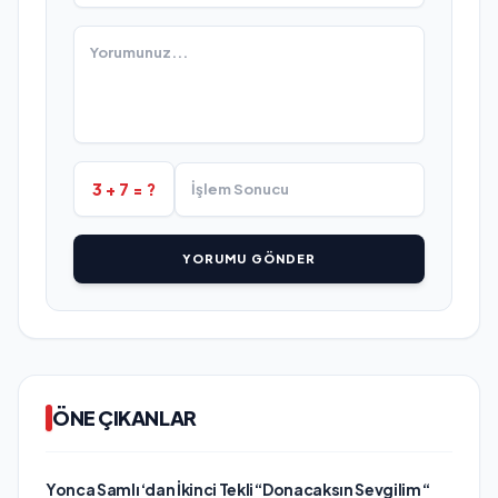
3 + 7 = ?
YORUMU GÖNDER
ÖNE ÇIKANLAR
Yonca Samlı ‘dan İkinci Tekli “Donacaksın Sevgilim “