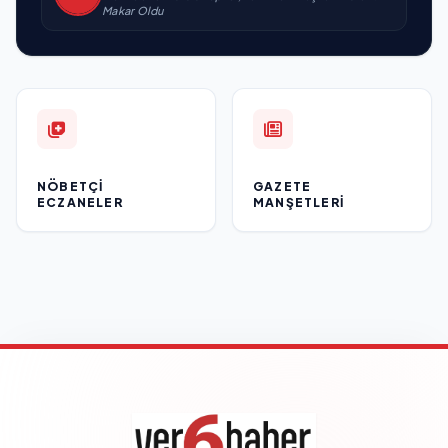
Makar Oldu
NÖBETÇI
GAZETE
ECZANELER
MANŞETLERI