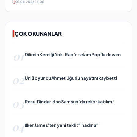
01.08.2026 18:00
ÇOK OKUNANLAR
01
Dilimin Kemiği Yok. Rap ‘e selam Pop ‘la devam
02
Ünlü oyuncu Ahmet Uğurlu hayatını kaybetti
03
Resul Dindar’dan Samsun’da rekor katılım!
04
İlker James’ten yeni tekli :”İnadına”