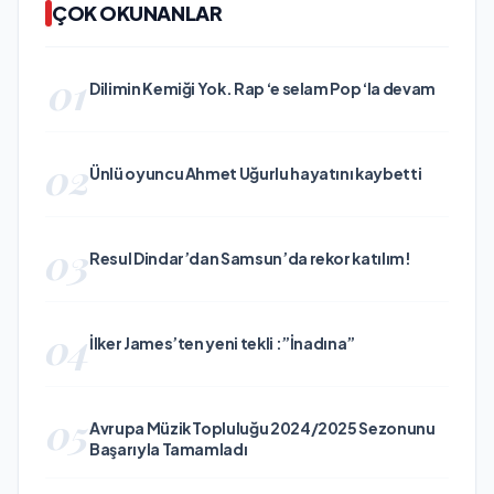
ÇOK OKUNANLAR
01
Dilimin Kemiği Yok. Rap ‘e selam Pop ‘la devam
02
Ünlü oyuncu Ahmet Uğurlu hayatını kaybetti
03
Resul Dindar’dan Samsun’da rekor katılım!
04
İlker James’ten yeni tekli :”İnadına”
05
Avrupa Müzik Topluluğu 2024/2025 Sezonunu
Başarıyla Tamamladı