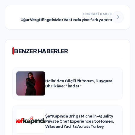
SONRAKİ HABER
Uğur Vergili Engelsizler Vakfında yine fark yarattı
BENZER HABERLER
Helin’den Güçlü Bir Yorum, Duygusal
Bir Hikâye: “İmdat”
ŞefKapında Brings Michelin-Quality
Private Chef Experiences to Homes,
Villas and Yachts Across Turkey