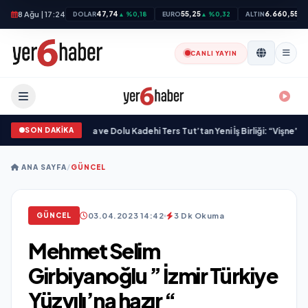
8 Ağu | 17:24
47,74
55,25
6.660,55
DOLAR
▲ %0,18
EURO
▲ %0,32
ALTIN
▲ 
CANLI YAYIN
SON DAKİKA
 Kazandırdı
•
M Lisa ve Dolu Kadehi Ters Tut’tan Yeni İş Birliği: “Vişne”
•
“Düğün 
ANA SAYFA
/
GÜNCEL
03.04.2023 14:42
3 Dk Okuma
GÜNCEL
Mehmet Selim
Girbiyanoğlu ” İzmir Türkiye
Yüzyılı’na hazır “