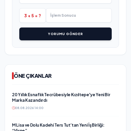
3 + 5 = ?
YORUMU GÖNDER
ÖNE ÇIKANLAR
20 Yıllık Esnaflık Tecrübesiyle Kızıltepe'ye Yeni Bir
Marka Kazandırdı
08.08.2026 14:00
M Lisa ve Dolu Kadehi Ters Tut’tan Yeni İş Birliği:
“Vişne”