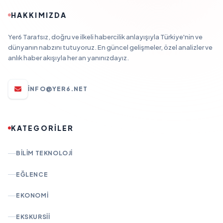
HAKKIMIZDA
Yer6 Tarafsız, doğru ve ilkeli habercilik anlayışıyla Türkiye'nin ve
dünyanın nabzını tutuyoruz. En güncel gelişmeler, özel analizler ve
anlık haber akışıyla her an yanınızdayız.
INFO@YER6.NET
KATEGORİLER
BILIM TEKNOLOJI
EĞLENCE
EKONOMI
EKSKURSII