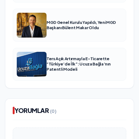
MGD Genel Kurulu Yapıldı, Yeni MGD
Başkanı Bülent Makar Oldu
Ters Açık Artırmayla E-Ticarette
“Türkiye’de İlk”: Ucuza Bağla’nın
Patentli Modeli
YORUMLAR
(0)