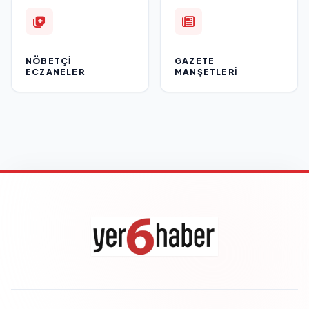
NÖBETÇI
GAZETE
ECZANELER
MANŞETLERI