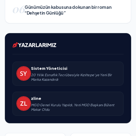
06
Günümüzün kabusuna dokunan bir roman
“Dehşetin Günlüğü”
YAZARLARIMIZ
Sistem Yöneticisi
20 Yıllık Esnaflık Tecrübesiyle Kızıltepe'ye Yeni Bir
Marka Kazandırdı
zline
MGD Genel Kurulu Yapıldı, Yeni MGD Başkanı Bülent
Makar Oldu