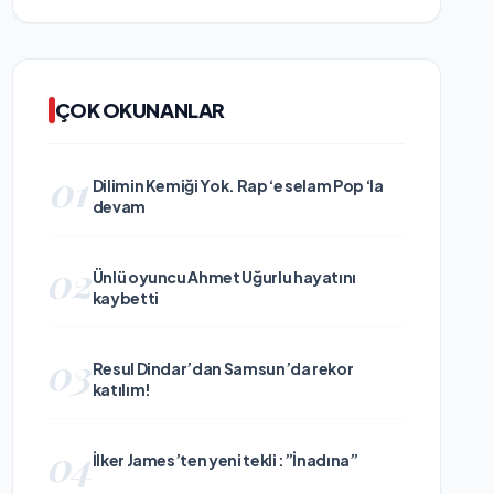
ÇOK OKUNANLAR
01
Dilimin Kemiği Yok. Rap ‘e selam Pop ‘la
devam
02
Ünlü oyuncu Ahmet Uğurlu hayatını
kaybetti
03
Resul Dindar’dan Samsun’da rekor
katılım!
04
İlker James’ten yeni tekli :”İnadına”