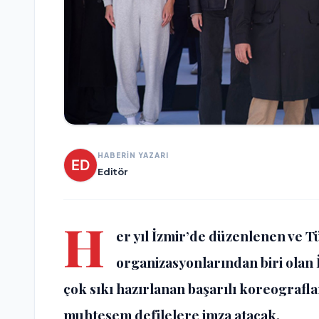
HABERİN YAZARI
Editör
H
er yıl İzmir’de düzenlenen ve 
organizasyonlarından biri olan 
çok sıkı hazırlanan başarılı koreogra
muhteşem defilelere imza atacak.