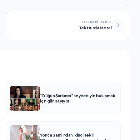
SONRAKİ HABER
Tek Hurda Metal
“Düğün Şarkıcısı” seyircisiyle buluşmak
için gün sayıyor
Yonca Samlı ‘dan İkinci Tekli