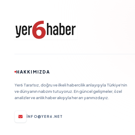
HAKKIMIZDA
Yer6 Tarafsız, doğru ve ilkeli habercilik anlayışıyla Türkiye'nin
ve dünyanın nabzını tutuyoruz. En güncel gelişmeler, özel
analizler ve anlık haber akışıyla her an yanınızdayız.
INFO@YER6.NET