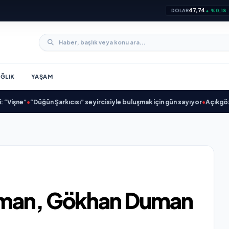
47,74
DOLAR
▲ %0,18
ĞLIK
YAŞAM
ne”
•
“Düğün Şarkıcısı” seyircisiyle buluşmak için gün sayıyor
•
Açıkgöz Savun
uman, Gökhan Duman