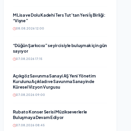
M Lisa ve Dolu Kadehi Ters Tut’tan Yeni İş Birliği:
“Vişne”
08.08.2026 12:00
“Düğün Şarkıcısı” seyircisiyle buluşmak için gün
sayıyor
07.08.2026 17:15
Açıkgöz Savunma Sanayi AŞ Yeni Yönetim
Kurulunu Açıkladı ve Savunma Sanayinde
Küresel Vizyon Vurgusu
07.08.2026 09:00
Rubato Konser Serisi Müzikseverlerle
Buluşmaya Devam Ediyor
07.08.2026 08:45