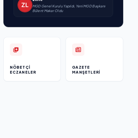
MGD Genel Kurulu Yapıldı, Yeni MGD Başkanı
Bülent Makar Oldu
NÖBETÇI
GAZETE
ECZANELER
MANŞETLERI