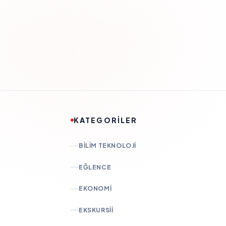
KATEGORİLER
BILIM TEKNOLOJI
EĞLENCE
EKONOMI
EKSKURSII