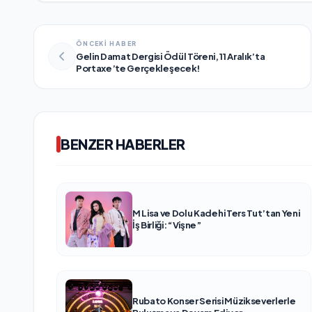
ÖNCEKİ HABER
Gelin Damat Dergisi Ödül Töreni, 11 Aralık’ta
Portaxe’te Gerçekleşecek!
BENZER HABERLER
M Lisa ve Dolu Kadehi Ters Tut’tan Yeni
İş Birliği: “Vişne”
Rubato Konser Serisi Müzikseverlerle