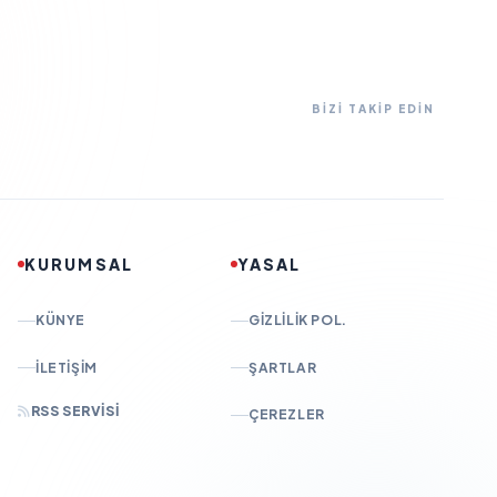
BİZİ TAKİP EDİN
KURUMSAL
YASAL
KÜNYE
GIZLILIK POL.
İLETIŞIM
ŞARTLAR
RSS SERVISI
ÇEREZLER