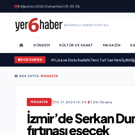
8 Ağustos 2026 Cumartesi | 15:40:37
BAĞIMSIZ HABER PORTALI
GÜNDEM
KÜLTÜR VE SANAT
MAGAZIN
SA
SON DAKİKA
i Bir Marka Kazandırdı
•
M Lisa ve Dolu Kadehi Ters Tut’tan Yeni İş Birliği: “Viş
ANA SAYFA
/
MAGAZIN
14.11.2024 14:24
1 Dk Okuma
MAGAZIN
İzmir’de Serkan D
fırtınası esecek