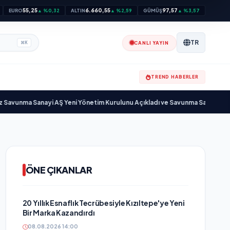
55,25
6.660,55
97,57
EURO
▲ %0,32
ALTIN
▲ %2,59
GÜMÜŞ
▲ %3,57
TR
CANLI YAYIN
⌘
K
TREND HABERLER
ma Sanayi AŞ Yeni Yönetim Kurulunu Açıkladı ve Savunma Sanayinde Küres
ÖNE ÇIKANLAR
20 Yıllık Esnaflık Tecrübesiyle Kızıltepe'ye Yeni
Bir Marka Kazandırdı
08.08.2026 14:00