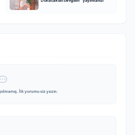
“Donacaksın Sevgilim “ yayımlandı
lmamış. İlk yorumu siz yazın.