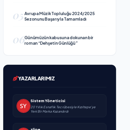
05
Avrupa Müzik Topluluğu 2024/2025
Sezonunu Başarıyla Tamamladı
06
Günümüzün kabusuna dokunan bir
roman “Dehşetin Günlüğü”
YAZARLARIMIZ
Sistem Yöneticisi
20 Yıllık Esnaflık Tecrübesiyle Kızıltepe'ye
Yeni Bir Marka Kazandırdı
zline