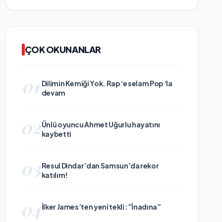
ÇOK OKUNANLAR
01
Dilimin Kemiği Yok. Rap ‘e selam Pop ‘la
devam
02
Ünlü oyuncu Ahmet Uğurlu hayatını
kaybetti
03
Resul Dindar’dan Samsun’da rekor
katılım!
04
İlker James’ten yeni tekli :”İnadına”