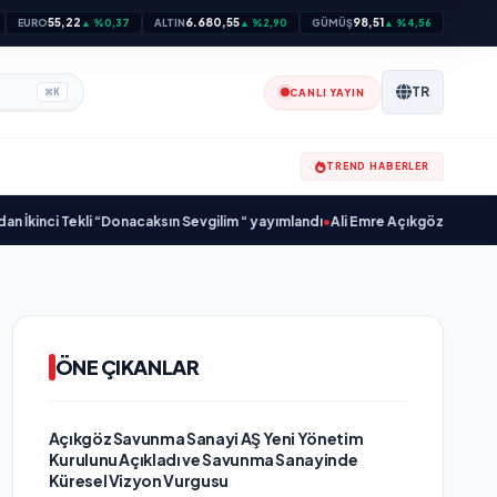
55,22
6.680,55
98,51
EURO
▲ %0,37
ALTIN
▲ %2,90
GÜMÜŞ
▲ %4,56
TR
CANLI YAYIN
⌘
K
TREND HABERLER
 Tekli “Donacaksın Sevgilim “ yayımlandı
•
Ali Emre Açıkgöz Galimidi, Eski AB
ÖNE ÇIKANLAR
Açıkgöz Savunma Sanayi AŞ Yeni Yönetim
Kurulunu Açıkladı ve Savunma Sanayinde
Küresel Vizyon Vurgusu