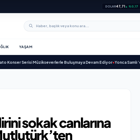
47,71
DOLAR
▲ %0,17
ĞLIK
YAŞAM
r Serisi Müzikseverlerle Buluşmaya Devam Ediyor
•
Yonca Samlı ‘dan İkinci
irini sokak canlarına
Mutlutürk’ten