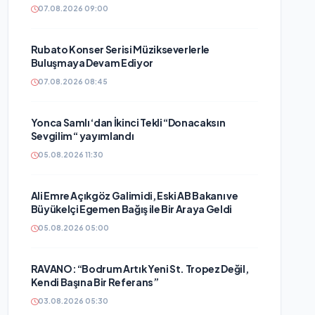
07.08.2026 09:00
Rubato Konser Serisi Müzikseverlerle
Buluşmaya Devam Ediyor
07.08.2026 08:45
Yonca Samlı ‘dan İkinci Tekli “Donacaksın
Sevgilim “ yayımlandı
05.08.2026 11:30
Ali Emre Açıkgöz Galimidi, Eski AB Bakanı ve
Büyükelçi Egemen Bağış ile Bir Araya Geldi
05.08.2026 05:00
RAVANO: “Bodrum Artık Yeni St. Tropez Değil,
Kendi Başına Bir Referans”
03.08.2026 05:30