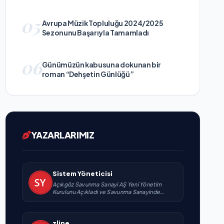
05
Avrupa Müzik Topluluğu 2024/2025
Sezonunu Başarıyla Tamamladı
06
Günümüzün kabusuna dokunan bir
roman “Dehşetin Günlüğü”
YAZARLARIMIZ
Sistem Yöneticisi
Açıkgöz Savunma Sanayi AŞ Yeni Yönetim
Kurulunu Açıkladı ve Savunma Sanayinde
Küresel Vizyon Vurgusu
zline