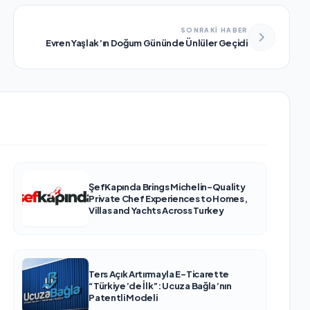
SONRAKİ HABER
Evren Yaşlak’ın Doğum Gününde Ünlüler Geçidi
ŞefKapında Brings Michelin-Quality
Private Chef Experiences to Homes,
Villas and Yachts Across Turkey
Ters Açık Artırmayla E-Ticarette
“Türkiye’de İlk”: Ucuza Bağla’nın
Patentli Modeli