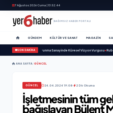
7 Ağustos 2026 Cuma | 13:52:46
BAĞIMSIZ HABER PORTALI
GÜNDEM
KÜLTÜR VE SANAT
MAGAZIN
SA
SON DAKİKA
unu Açıkladı ve Savunma Sanayinde Küresel Vizyon Vurgusu
•
Rubato Konse
ANA SAYFA
/
GÜNCEL
24.04.2024 19:08
2 Dk Okuma
GÜNCEL
İşletmesinin tüm gel
bağışlayan Bülent 