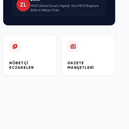
MGD Genel Kurulu Yapıldı, Yeni MGD Başkanı
Bülent Makar Oldu
NÖBETÇI
GAZETE
ECZANELER
MANŞETLERI