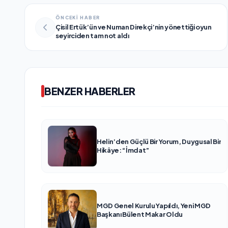
ÖNCEKİ HABER
Çisil Ertük’ün ve Numan Direkçi’nin yönettiği oyun
seyirciden tam not aldı
BENZER HABERLER
Helin’den Güçlü Bir Yorum, Duygusal Bir
Hikâye: “İmdat”
MGD Genel Kurulu Yapıldı, Yeni MGD
Başkanı Bülent Makar Oldu