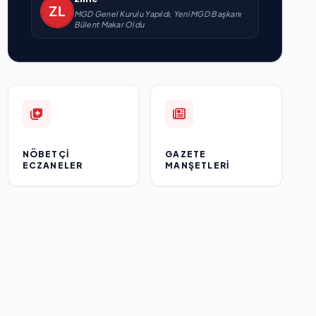
MGD Genel Kurulu Yapıldı, Yeni MGD Başkanı
Bülent Makar Oldu
NÖBETÇI
GAZETE
ECZANELER
MANŞETLERI