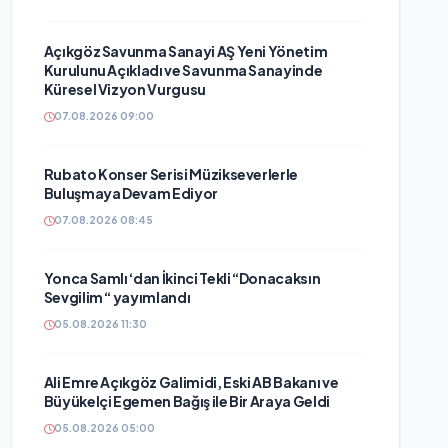
Açıkgöz Savunma Sanayi AŞ Yeni Yönetim
Kurulunu Açıkladı ve Savunma Sanayinde
Küresel Vizyon Vurgusu
07.08.2026 09:00
Rubato Konser Serisi Müzikseverlerle
Buluşmaya Devam Ediyor
07.08.2026 08:45
Yonca Samlı ‘dan İkinci Tekli “Donacaksın
Sevgilim “ yayımlandı
05.08.2026 11:30
Ali Emre Açıkgöz Galimidi, Eski AB Bakanı ve
Büyükelçi Egemen Bağış ile Bir Araya Geldi
05.08.2026 05:00