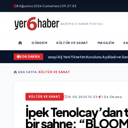
8 Ağustos 2026 Cumartesi | 09:27:55
BAĞIMSIZ HABER PORTALI
GÜNDEM
KÜLTÜR VE SANAT
MAGAZIN
SA
SON DAKİKA
ıkgöz Savunma Sanayi AŞ Yeni Yönetim Kurulunu Açıkladı ve Savunma San
ANA SAYFA
/
KÜLTÜR VE SANAT
18.05.2025 15:33
1 Dk Okuma
KÜLTÜR VE SANAT
İpek Tenolcay’dan t
bir sahne: “BLOOM