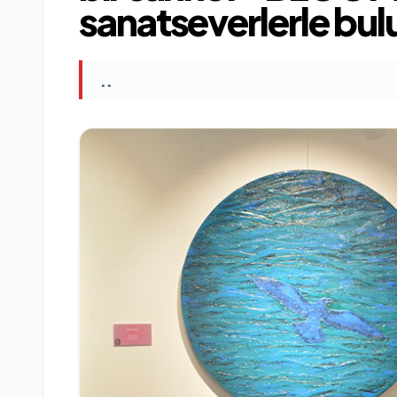
sanatseverlerle bul
..