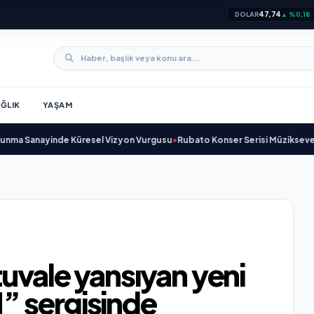
47,74
DOLAR
▲ %0,18
ĞLIK
YAŞAM
ayinde Küresel Vizyon Vurgusu
•
Rubato Konser Serisi Müzikseverlerle Bu
uvale yansıyan yeni
” sergisinde