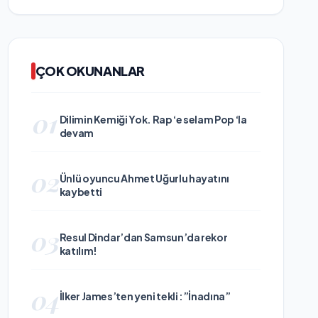
ÇOK OKUNANLAR
01
Dilimin Kemiği Yok. Rap ‘e selam Pop ‘la
devam
02
Ünlü oyuncu Ahmet Uğurlu hayatını
kaybetti
03
Resul Dindar’dan Samsun’da rekor
katılım!
04
İlker James’ten yeni tekli :”İnadına”