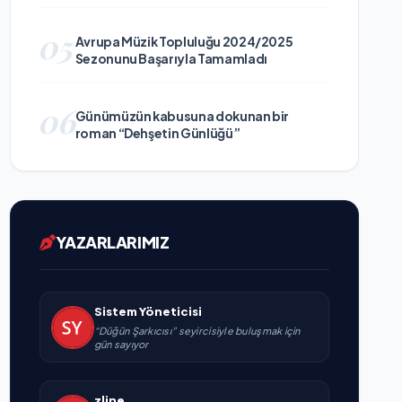
05
Avrupa Müzik Topluluğu 2024/2025
Sezonunu Başarıyla Tamamladı
06
Günümüzün kabusuna dokunan bir
roman “Dehşetin Günlüğü”
YAZARLARIMIZ
Sistem Yöneticisi
“Düğün Şarkıcısı” seyircisiyle buluşmak için
gün sayıyor
zline