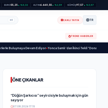
55,25
6.660,55
97,57
EURO
▲ %0,32
ALTIN
▲ %2,59
GÜMÜŞ
▲ %3,57
TR
CANLI YAYIN
⌘
K
TREND HABERLER
luşmaya Devam Ediyor
•
Yonca Samlı ‘dan İkinci Tekli “Donacaksın Sevgilim “ 
ÖNE ÇIKANLAR
“Düğün Şarkıcısı” seyircisiyle buluşmak için gün
sayıyor
07.08.2026 17:15