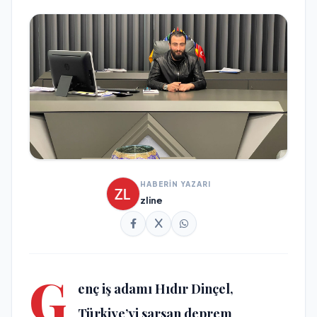
HABERİN YAZARI
zline
G
enç iş adamı Hıdır Dinçel,
Türkiye’yi sarsan deprem