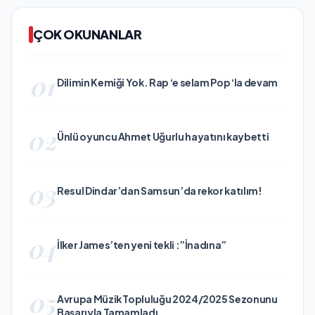
ÇOK OKUNANLAR
01
Dilimin Kemiği Yok. Rap ‘e selam Pop ‘la devam
02
Ünlü oyuncu Ahmet Uğurlu hayatını kaybetti
03
Resul Dindar’dan Samsun’da rekor katılım!
04
İlker James’ten yeni tekli :”İnadına”
05
Avrupa Müzik Topluluğu 2024/2025 Sezonunu
Başarıyla Tamamladı