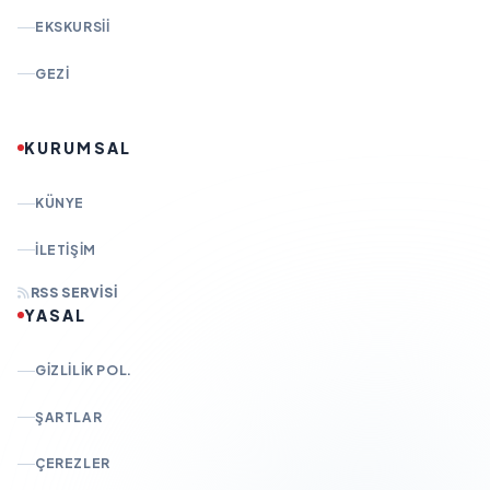
EKSKURSII
GEZI
KURUMSAL
KÜNYE
İLETIŞIM
RSS SERVISI
YASAL
GIZLILIK POL.
ŞARTLAR
ÇEREZLER