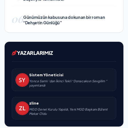
06
Günümüzün kabusuna dokunan bir roman
“Dehşetin Günlüğü”
YAZARLARIMIZ
Sistem Yöneticisi
Yonca Samlı ‘dan İkinci Tekli “Donacaksın Sevgilim “
yayımlandı
zline
MGD Genel Kurulu Yapıldı, Yeni MGD Başkanı Bülent
Makar Oldu