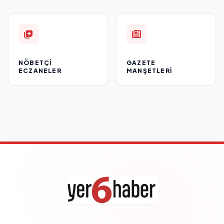
NÖBETÇI
GAZETE
ECZANELER
MANŞETLERI