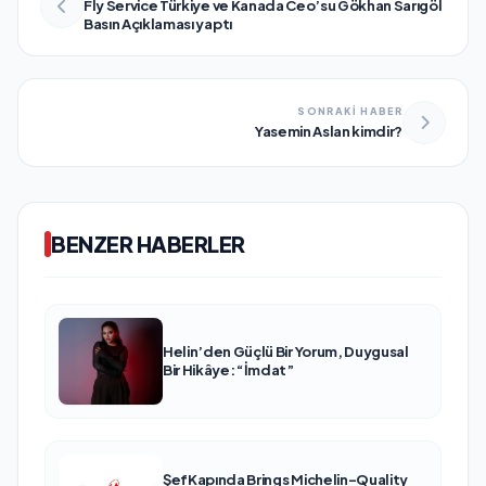
Fly Service Türkiye ve Kanada Ceo’su Gökhan Sarıgöl
Basın Açıklaması yaptı
SONRAKİ HABER
Yasemin Aslan kimdir?
BENZER HABERLER
Helin’den Güçlü Bir Yorum, Duygusal
Bir Hikâye: “İmdat”
ŞefKapında Brings Michelin-Quality