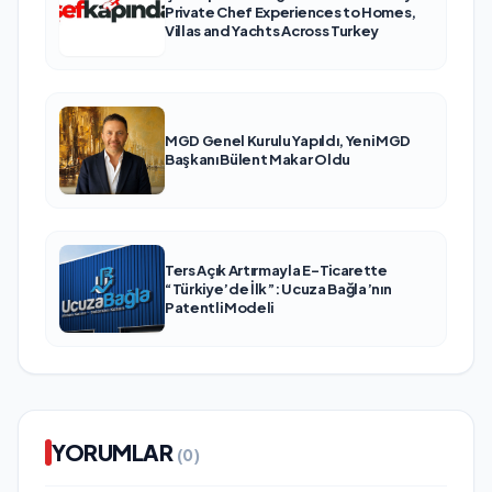
Private Chef Experiences to Homes,
Villas and Yachts Across Turkey
MGD Genel Kurulu Yapıldı, Yeni MGD
Başkanı Bülent Makar Oldu
Ters Açık Artırmayla E-Ticarette
“Türkiye’de İlk”: Ucuza Bağla’nın
Patentli Modeli
YORUMLAR
(0)