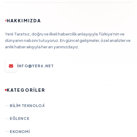
HAKKIMIZDA
Yer6 Tarafsız, doğru ve ilkeli habercilik anlayışıyla Türkiye'nin ve
dünyanın nabzını tutuyoruz. En güncel gelişmeler, özel analizler ve
anlık haber akışıyla her an yanınızdayız.
INFO@YER6.NET
KATEGORİLER
BILIM TEKNOLOJI
EĞLENCE
EKONOMI