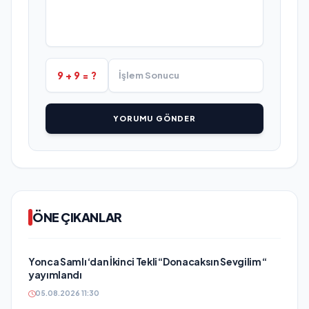
9 + 9 = ?
YORUMU GÖNDER
ÖNE ÇIKANLAR
Yonca Samlı ‘dan İkinci Tekli “Donacaksın Sevgilim “
yayımlandı
05.08.2026 11:30