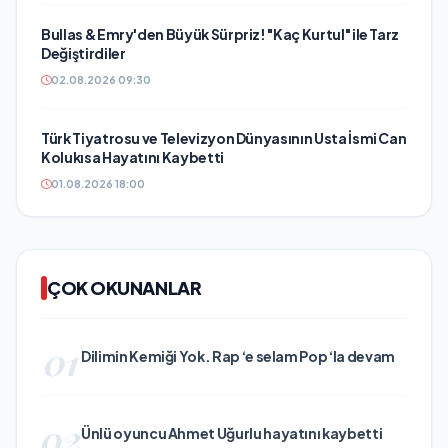
Bullas & Emry'den Büyük Sürpriz! "Kaç Kurtul" ile Tarz
Değiştirdiler
02.08.2026 09:30
Türk Tiyatrosu ve Televizyon Dünyasının Usta İsmi Can
Kolukısa Hayatını Kaybetti
01.08.2026 18:00
ÇOK OKUNANLAR
01
Dilimin Kemiği Yok. Rap ‘e selam Pop ‘la devam
02
Ünlü oyuncu Ahmet Uğurlu hayatını kaybetti