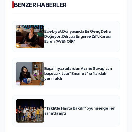
BENZER HABERLER
Edebiyat Dünyasında Bir Genç Deha
Doğuyor: Dilruba Engin ve Zift Karası
Evreni ‘AVENOİR’
Başarılı yazarlardan Azime Savaş’tan
başucu kitabı “Emanet” raflardaki
yerini aldı
“Taklitle Hasta Bakılır” oyunu engelleri
sanatla aştı