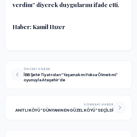
verdim” diyerek duygularını ifade etti.
Haber: Kamil Hızer
ÖNCEKİ HABER
İBB Şehir Tiyatroları “Yaşamak mı Yoksa Ölmek mi”
oyunuyla Ataşehir’de
SONRAKİ HABER
ANITLI KÖYÜ “DÜNYANIN EN GÜZEL KÖYÜ” SEÇİLDİ