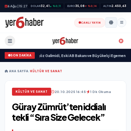
6 Ağu | 15:27
32,41
35,08
2.450,63
DOLAR
▲ %0,11
EURO
▼ %0,14
ALTIN
▲ 
CANLI YAYIN
SON DAKİKA
ı
•
Ali Emre Açıkgöz Galimidi, Eski AB Bakanı ve Büyükelçi Egemen Bağış ile 
ANA SAYFA
/
KÜLTÜR VE SANAT
20.10.2025 16:45
1 Dk Okuma
KÜLTÜR VE SANAT
Güray Zümrüt’ten iddialı
tekli “Sıra Size Gelecek”