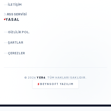
İLETIŞIM
RSS SERVISI
YASAL
GIZLILIK POL.
ŞARTLAR
ÇEREZLER
© 2026
YER6
. TÜM HAKLARI SAKLIDIR.
BEYNSOFT YAZILIM