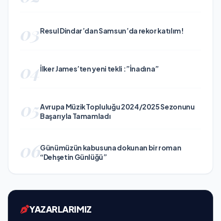
03
Resul Dindar’dan Samsun’da rekor katılım!
04
İlker James’ten yeni tekli :”İnadına”
05
Avrupa Müzik Topluluğu 2024/2025 Sezonunu
Başarıyla Tamamladı
06
Günümüzün kabusuna dokunan bir roman
“Dehşetin Günlüğü”
YAZARLARIMIZ