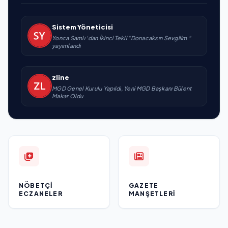
Sistem Yöneticisi
Yonca Samlı ‘dan İkinci Tekli “Donacaksın Sevgilim “
yayımlandı
zline
MGD Genel Kurulu Yapıldı, Yeni MGD Başkanı Bülent
Makar Oldu
NÖBETÇI
GAZETE
ECZANELER
MANŞETLERI