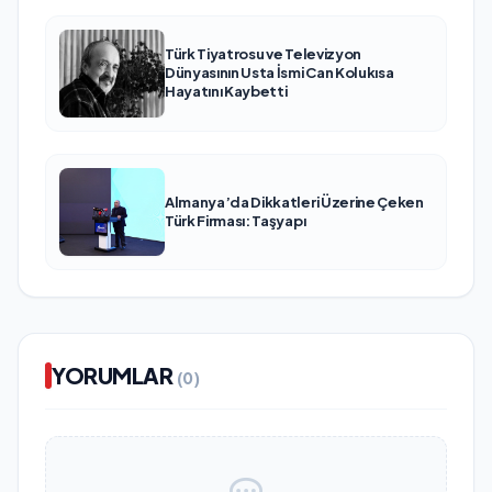
Türk Tiyatrosu ve Televizyon
Dünyasının Usta İsmi Can Kolukısa
Hayatını Kaybetti
Almanya’da Dikkatleri Üzerine Çeken
Türk Firması: Taşyapı
YORUMLAR
(0)