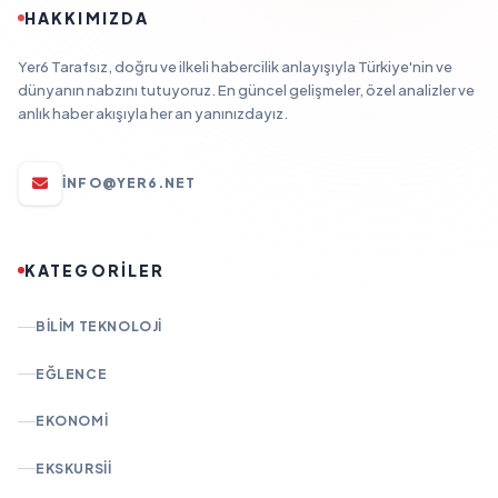
HAKKIMIZDA
Yer6 Tarafsız, doğru ve ilkeli habercilik anlayışıyla Türkiye'nin ve
dünyanın nabzını tutuyoruz. En güncel gelişmeler, özel analizler ve
anlık haber akışıyla her an yanınızdayız.
INFO@YER6.NET
KATEGORİLER
BILIM TEKNOLOJI
EĞLENCE
EKONOMI
EKSKURSII