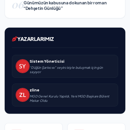
06
Günümüzün kabusuna dokunan bir roman
“Dehşetin Günlüğü”
YAZARLARIMIZ
Sistem Yöneticisi
“Düğün Şarkıcısı” seyircisiyle buluşmak için gün
sayıyor
zline
MGD Genel Kurulu Yapıldı, Yeni MGD Başkanı Bülent
Makar Oldu