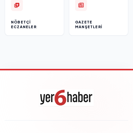
NÖBETÇI
GAZETE
ECZANELER
MANŞETLERI