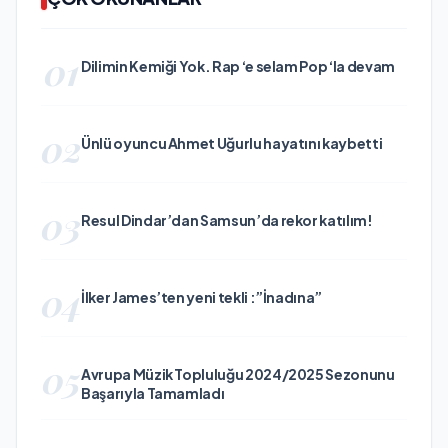
01
Dilimin Kemiği Yok. Rap ‘e selam Pop ‘la devam
02
Ünlü oyuncu Ahmet Uğurlu hayatını kaybetti
03
Resul Dindar’dan Samsun’da rekor katılım!
04
İlker James’ten yeni tekli :”İnadına”
05
Avrupa Müzik Topluluğu 2024/2025 Sezonunu
Başarıyla Tamamladı