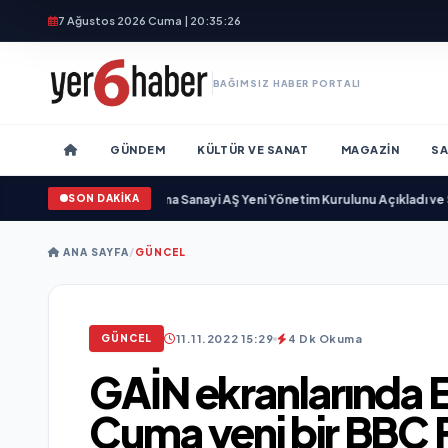
7 Ağustos 2026 Cuma | 20:35:27
BAĞIMSIZ HABER PORTALI
GÜNDEM
KÜLTÜR VE SANAT
MAGAZIN
SA
SON DAKİKA
yıyor
•
Açıkgöz Savunma Sanayi AŞ Yeni Yönetim Kurulunu Açıkladı ve Savu
ANA SAYFA
/
GÜNCEL
11.11.2022 15:29
4 Dk Okuma
GÜNCEL
GAİN ekranlarında E
Cuma yeni bir BBC Fi