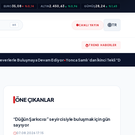
35,08
2.450,63
28,24
EURO
▼ %0,14
ALTIN
▲ %0,96
GÜMÜŞ
▲ %1,65
TR
CANLI YAYIN
⌘
K
TREND HABERLER
erle Buluşmaya Devam Ediyor
•
Yonca Samlı ‘dan İkinci Tekli “Donacaksın Se
ÖNE ÇIKANLAR
“Düğün Şarkıcısı” seyircisiyle buluşmak için gün
sayıyor
07.08.2026 17:15