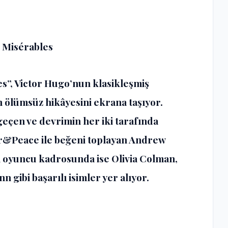
s Misérables
es”, Victor Hugo’nun klasikleşmiş
 ölümsüz hikâyesini ekrana taşıyor.
geçen ve devrimin her iki tarafında
ar&Peace ile beğeni toplayan Andrew
n oyuncu kadrosunda ise Olivia Colman,
n gibi başarılı isimler yer alıyor.