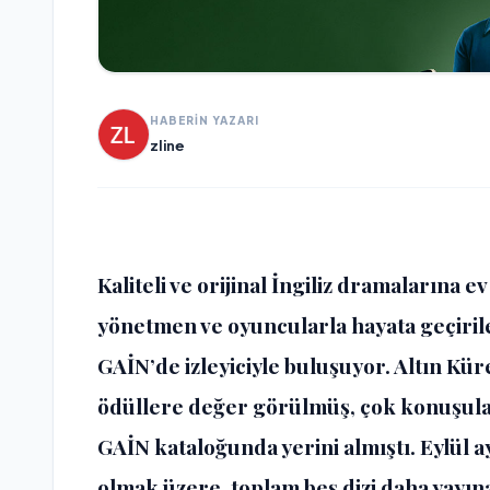
HABERİN YAZARI
zline
Kaliteli ve orijinal İngiliz dramalarına e
yönetmen ve oyuncularla hayata geçiril
GAİN’de izleyiciyle buluşuyor. Altın K
ödüllere değer görülmüş, çok konuşul
GAİN kataloğunda yerini almıştı. Eylül a
olmak üzere, toplam beş dizi daha yayın