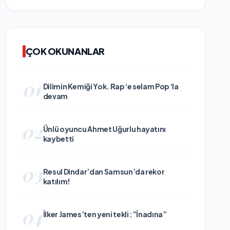
ÇOK OKUNANLAR
01
Dilimin Kemiği Yok. Rap ‘e selam Pop ‘la
devam
02
Ünlü oyuncu Ahmet Uğurlu hayatını
kaybetti
03
Resul Dindar’dan Samsun’da rekor
katılım!
04
İlker James’ten yeni tekli :”İnadına”