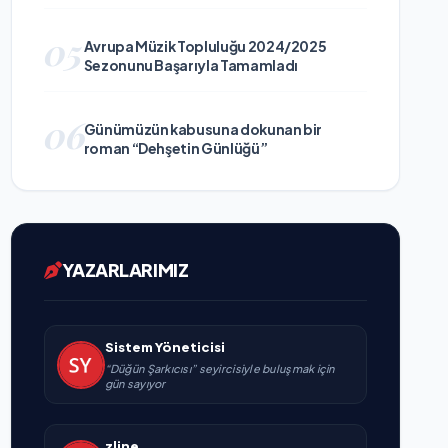
05
Avrupa Müzik Topluluğu 2024/2025
Sezonunu Başarıyla Tamamladı
06
Günümüzün kabusuna dokunan bir
roman “Dehşetin Günlüğü”
YAZARLARIMIZ
Sistem Yöneticisi
“Düğün Şarkıcısı” seyircisiyle buluşmak için
gün sayıyor
zline