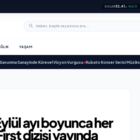
32,41
DOLAR
▲ %0,11
ĞLIK
YAŞAM
nma Sanayinde Küresel Vizyon Vurgusu
•
Rubato Konser Serisi Müzikseverl
ylül ayı boyunca her
rst dizisi yayında