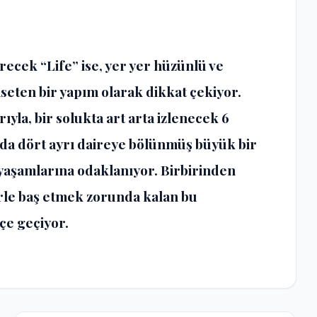
recek “Life” ise, yer yer hüzünlü ve
seten bir yapım olarak dikkat çekiyor.
ıyla, bir solukta art arta izlenecek 6
da dört ayrı daireye bölünmüş büyük bir
 yaşamlarına odaklanıyor. Birbirinden
erle baş etmek zorunda kalan bu
içe geçiyor.