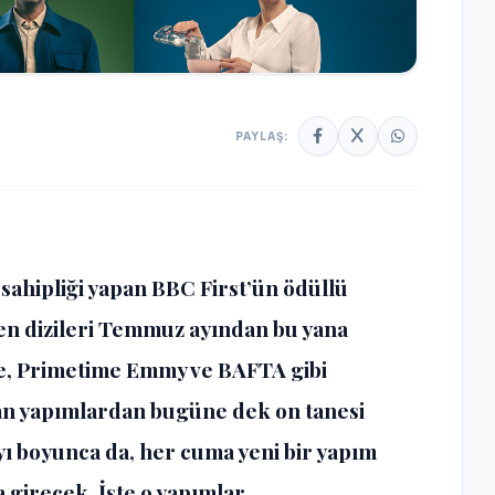
PAYLAŞ:
v sahipliği yapan BBC First’ün ödüllü
en dizileri Temmuz ayından bu yana
üre, Primetime Emmy ve BAFTA gibi
an yapımlardan bugüne dek on tanesi
yı boyunca da, her cuma yeni bir yapım
a girecek. İşte o yapımlar…