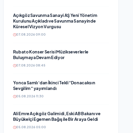
Açıkgöz Savunma Sanayi AŞ Yeni Yönetim
Kurulunu Açıkladı ve Savunma Sanayinde
Küresel Vizyon Vurgusu
07.08.2026 09:00
Rubato Konser Serisi Müzikseverlerle
Buluşmaya Devam Ediyor
07.08.2026 08:45
Yonca Samlı ‘dan İkinci Tekli “Donacaksın
Sevgilim “ yayımlandı
05.08.2026 11:30
Ali Emre Açıkgöz Galimidi, Eski AB Bakanı ve
Büyükelçi Egemen Bağış ile Bir Araya Geldi
05.08.2026 05:00