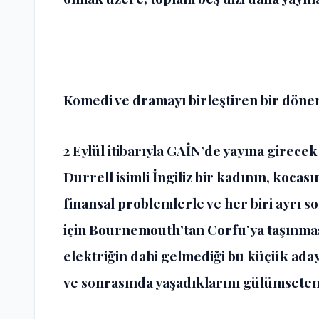
Komedi ve dramayı birleştiren bir dönem
2 Eylül itibarıyla GAİN’de yayına girecek
Durrell isimli İngiliz bir kadının, koc
finansal problemlerle ve her biri ayrı 
için Bournemouth’tan Corfu’ya taşınması
elektriğin dahi gelmediği bu küçük aday
ve sonrasında yaşadıklarını gülümseten b