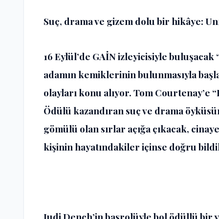
Suç, drama ve gizem dolu bir hikâye: U
16 Eylül’de GAİN izleyicisiyle buluşacak
adamın kemiklerinin bulunmasıyla başl
olayları konu alıyor. Tom Courtenay’e 
Ödülü kazandıran suç ve drama öyküsünd
gömülü olan sırlar açığa çıkacak, cinay
kişinin hayatındakiler içinse doğru bild
Judi Dench’in başrolüyle bol ödüllü bir