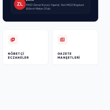
MGD Genel Kurulu Yapıldı, Yeni MGD Başkanı
Bülent Makar Oldu
NÖBETÇI
GAZETE
ECZANELER
MANŞETLERI