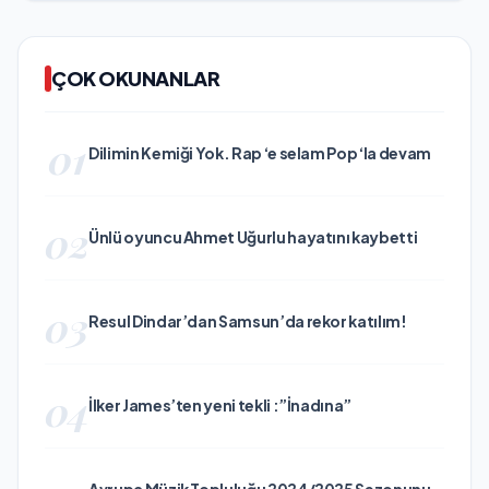
ÇOK OKUNANLAR
01
Dilimin Kemiği Yok. Rap ‘e selam Pop ‘la devam
02
Ünlü oyuncu Ahmet Uğurlu hayatını kaybetti
03
Resul Dindar’dan Samsun’da rekor katılım!
04
İlker James’ten yeni tekli :”İnadına”