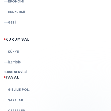
EKONOMI
EKSKURSII
GEZI
KURUMSAL
KÜNYE
İLETIŞIM
RSS SERVISI
YASAL
GIZLILIK POL.
ŞARTLAR
ÇEREZLER