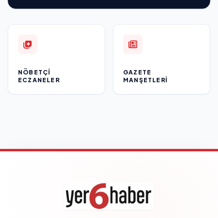
NÖBETÇI
GAZETE
ECZANELER
MANŞETLERI