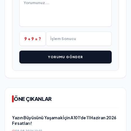
9 + 9 = ?
YORUMU GÖNDER
ÖNE ÇIKANLAR
Yazın Büyüsünü Yaşamak İçin A101'de 11 Haziran 2026
Fırsatları!