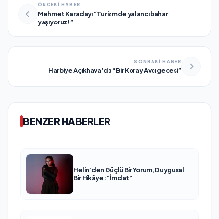
ÖNCEKİ HABER
Mehmet Karadayı “Turizmde yalancı bahar
yaşıyoruz!”
SONRAKİ HABER
Harbiye Açıkhava’da “Bir Koray Avcı gecesi”
BENZER HABERLER
Helin’den Güçlü Bir Yorum, Duygusal
Bir Hikâye: “İmdat”