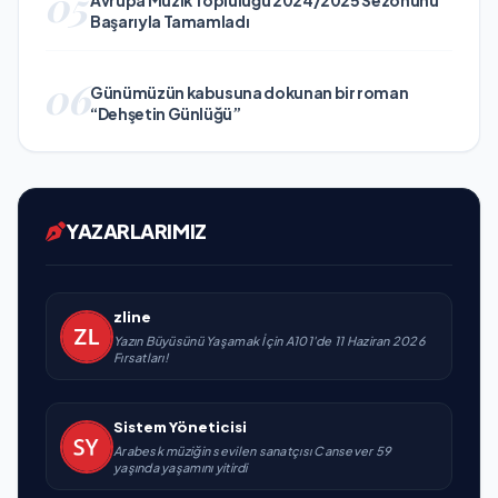
05
Avrupa Müzik Topluluğu 2024/2025 Sezonunu
Başarıyla Tamamladı
06
Günümüzün kabusuna dokunan bir roman
“Dehşetin Günlüğü”
YAZARLARIMIZ
zline
Yazın Büyüsünü Yaşamak İçin A101'de 11 Haziran 2026
Fırsatları!
Sistem Yöneticisi
Arabesk müziğin sevilen sanatçısı Cansever 59
yaşında yaşamını yitirdi