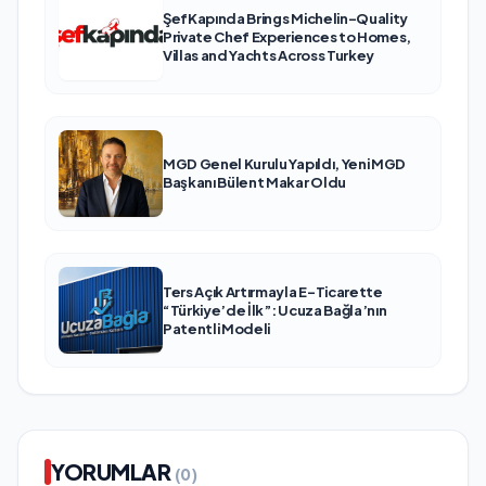
ŞefKapında Brings Michelin-Quality
Private Chef Experiences to Homes,
Villas and Yachts Across Turkey
MGD Genel Kurulu Yapıldı, Yeni MGD
Başkanı Bülent Makar Oldu
Ters Açık Artırmayla E-Ticarette
“Türkiye’de İlk”: Ucuza Bağla’nın
Patentli Modeli
YORUMLAR
(0)