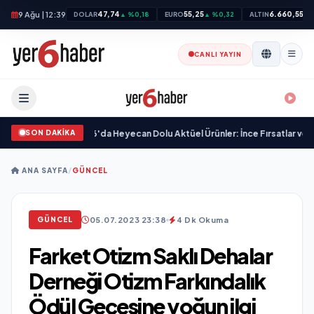
9 Ağu | 12:39
47,74
55,25
6.660,55
DOLAR
▲ %0,18
EURO
▲ %0,32
ALTIN
▲ 
CANLI YAYIN
SON DAKİKA
18 Haziran 2026'da Heyecan Dolu Aktüel Ürünler: İnce Fırsatlar ve Lezzetli İ
ANA SAYFA
/
GÜNCEL
05.07.2023 23:38
4 Dk Okuma
GÜNCEL
Farket Otizm Saklı Dehalar
Derneği Otizm Farkındalık
Ödül Gecesine yoğun ilgi