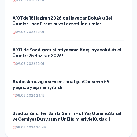
09.08.2026 12:01
A101'de 18 Haziran 2026'da Heyecan Dolu Aktüel
Ürünler: İnce Fırsatlar ve Lezzetli İndirimler!
09.08.2026 12:01
A101’de Yaz Alışverişi İhtiyacınızı Karşılayacak Aktüel
Ürünler 25 Haziran 2026!
09.08.2026 12:01
Arabesk müziğin sevilen sanatçısı Cansever 59
yaşında yaşamını yitirdi
08.08.2026 23:15
Svadba Zincirleri Sahibi Semih Hot Yaş Gününü Sanat
ve Cemiyet Dünyasının Ünlü İsimleriyle Kutladı!
08.08.2026 20:45