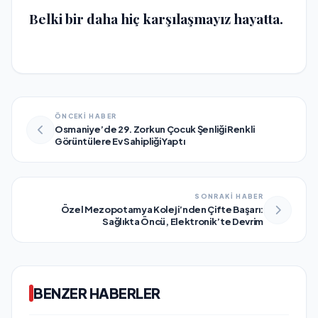
Belki bir daha hiç karşılaşmayız hayatta.
ÖNCEKİ HABER
Osmaniye’de 29. Zorkun Çocuk Şenliği Renkli
Görüntülere Ev Sahipliği Yaptı
SONRAKİ HABER
Özel Mezopotamya Koleji’nden Çifte Başarı:
Sağlıkta Öncü, Elektronik’te Devrim
BENZER HABERLER