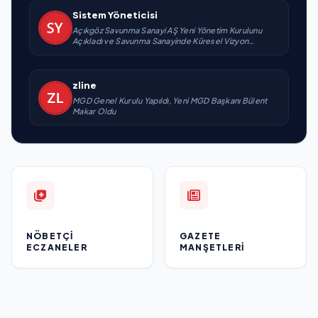
Sistem Yöneticisi
Açıkgöz Savunma Sanayi AŞ Yeni Yönetim Kurulunu
Açıkladı ve Savunma Sanayinde Küresel Vizyon
Vurgusu
zline
MGD Genel Kurulu Yapıldı, Yeni MGD Başkanı Bülent
Makar Oldu
NÖBETÇI
GAZETE
ECZANELER
MANŞETLERI