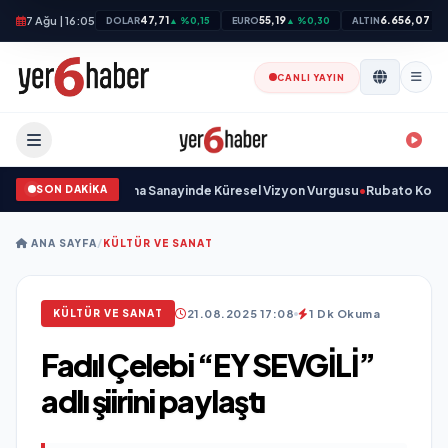
7 Ağu | 16:05
47,71
55,19
6.656,07
DOLAR
▲ %0,15
EURO
▲ %0,30
ALTIN
▲ %
CANLI YAYIN
SON DAKİKA
çıkladı ve Savunma Sanayinde Küresel Vizyon Vurgusu
•
Rubato Konser Ser
ANA SAYFA
/
KÜLTÜR VE SANAT
21.08.2025 17:08
1 Dk Okuma
KÜLTÜR VE SANAT
Fadıl Çelebi “EY SEVGİLİ”
adlı şiirini paylaştı