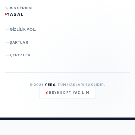
RSS SERVISI
YASAL
GIZLILIK POL.
ŞARTLAR
ÇEREZLER
© 2026
YER6
. TÜM HAKLARI SAKLIDIR.
BEYNSOFT YAZILIM