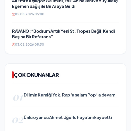
Ali Emre Açıkgöz Galimidi, Eski AB Bakanı ve Büyükelçi
Egemen Bağış ile Bir Araya Geldi
05.08.2026 05:00
RAVANO: “Bodrum Artık Yeni St. Tropez Değil, Kendi
Başına Bir Referans”
03.08.2026 05:30
ÇOK OKUNANLAR
01
Dilimin Kemiği Yok. Rap ‘e selam Pop ‘la devam
02
Ünlü oyuncu Ahmet Uğurlu hayatını kaybetti