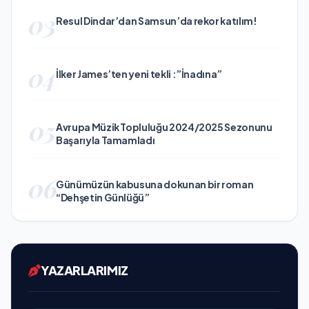
03
Resul Dindar’dan Samsun’da rekor katılım!
04
İlker James’ten yeni tekli :”İnadına”
05
Avrupa Müzik Topluluğu 2024/2025 Sezonunu
Başarıyla Tamamladı
06
Günümüzün kabusuna dokunan bir roman
“Dehşetin Günlüğü”
YAZARLARIMIZ