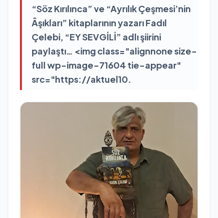
“Söz Kırılınca” ve “Ayrılık Çeşmesi’nin
Âşıkları” kitaplarının yazarı Fadıl
Çelebi, “EY SEVGİLİ” adlı şiirini
paylaştı… <img class="alignnone size-
full wp-image-71604 tie-appear"
src="https://aktuel10.