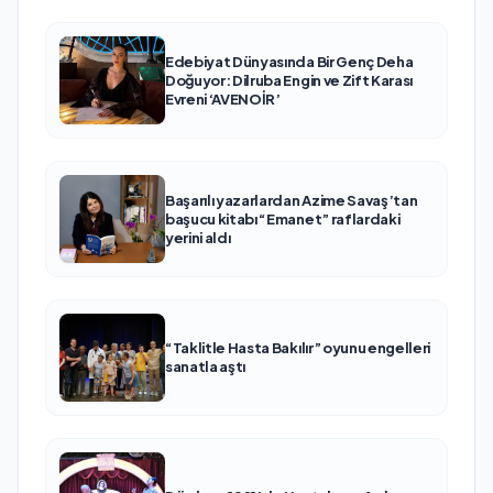
Edebiyat Dünyasında Bir Genç Deha
Doğuyor: Dilruba Engin ve Zift Karası
Evreni ‘AVENOİR’
Başarılı yazarlardan Azime Savaş’tan
başucu kitabı “Emanet” raflardaki
yerini aldı
“Taklitle Hasta Bakılır” oyunu engelleri
sanatla aştı