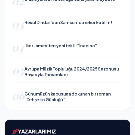
02
03
Resul Dindar’dan Samsun’da rekor katılım!
04
İlker James’ten yeni tekli :”İnadına”
05
Avrupa Müzik Topluluğu 2024/2025 Sezonunu
Başarıyla Tamamladı
06
Günümüzün kabusuna dokunan bir roman
“Dehşetin Günlüğü”
YAZARLARIMIZ