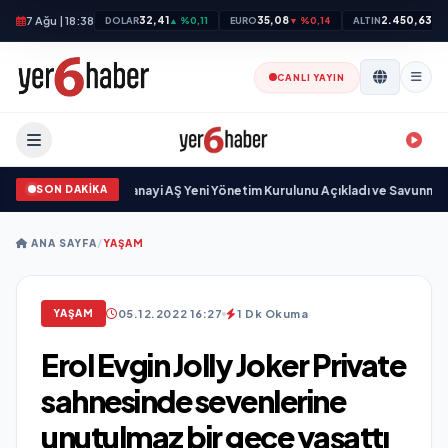
7 Ağu | 18:38
32,41
35,08
2.450,63
DOLAR
▲ %0,11
EURO
▼ %0,14
ALTIN
▲ 
CANLI YAYIN
SON DAKİKA
çıkgöz Savunma Sanayi AŞ Yeni Yönetim Kurulunu Açıkladı ve Savunma San
ANA SAYFA
/
YAŞAM
05.12.2022 16:27
1 Dk Okuma
YAŞAM
Erol Evgin Jolly Joker Private
sahnesinde sevenlerine
unutulmaz bir gece yaşattı