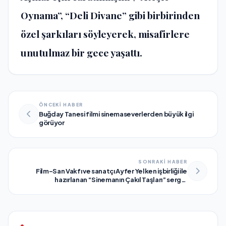
Oynama”, “Deli Divane” gibi birbirinden
özel şarkıları söyleyerek, misafirlere
unutulmaz bir gece yaşattı.
ÖNCEKİ HABER
Buğday Tanesi filmi sinemaseverlerden büyük ilgi
görüyor
SONRAKİ HABER
Film-San Vakfı ve sanatçı Ayfer Yelken işbirliği ile
hazırlanan “Sinemanın Çakıl Taşları” sergisi
sanatseverlerle buluştu