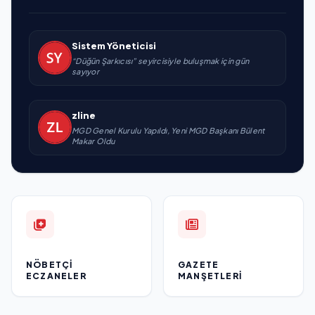
Sistem Yöneticisi
“Düğün Şarkıcısı” seyircisiyle buluşmak için gün
sayıyor
zline
MGD Genel Kurulu Yapıldı, Yeni MGD Başkanı Bülent
Makar Oldu
NÖBETÇI
GAZETE
ECZANELER
MANŞETLERI