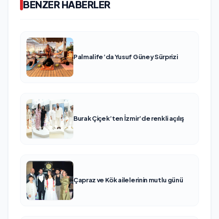
BENZER HABERLER
Palmalife’da Yusuf Güney Sürprizi
Burak Çiçek’ten İzmir’de renkli açılış
Çapraz ve Kök ailelerinin mutlu günü