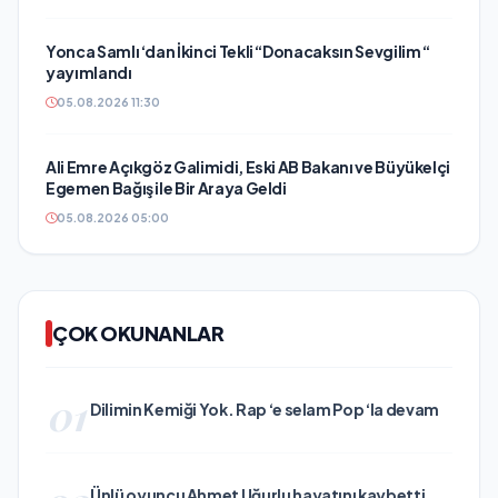
Yonca Samlı ‘dan İkinci Tekli “Donacaksın Sevgilim “
yayımlandı
05.08.2026 11:30
Ali Emre Açıkgöz Galimidi, Eski AB Bakanı ve Büyükelçi
Egemen Bağış ile Bir Araya Geldi
05.08.2026 05:00
ÇOK OKUNANLAR
01
Dilimin Kemiği Yok. Rap ‘e selam Pop ‘la devam
Ünlü oyuncu Ahmet Uğurlu hayatını kaybetti