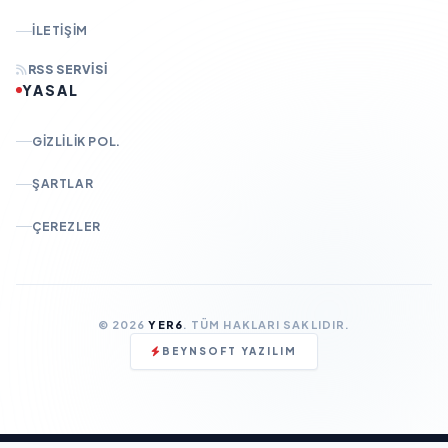
İLETIŞIM
RSS SERVISI
YASAL
GIZLILIK POL.
ŞARTLAR
ÇEREZLER
© 2026
YER6
. TÜM HAKLARI SAKLIDIR.
BEYNSOFT YAZILIM