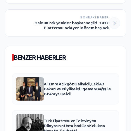
SONRAKİ HABER
Haldun Pak yeniden başkan seçildi: CEO
Platformu’nda yeni dönem başladı
BENZER HABERLER
Ali Emre Açıkgöz Galimidi, Eski AB
Bakanı ve Büyükelçi Egemen Bağış ile
Bir Araya Geldi
Türk Tiyatrosu ve Televizyon
Dünyasının Usta İsmi Can Kolukısa
Hayatını Kaybetti