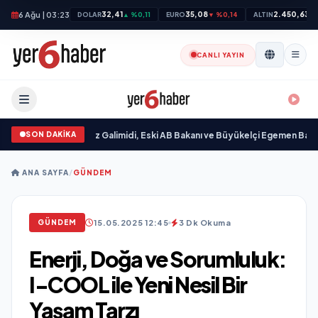
6 Ağu | 03:23
32,41
35,08
2.450,63
DOLAR
▲ %0,11
EURO
▼ %0,14
ALTIN
▲
CANLI YAYIN
SON DAKİKA
Ali Emre Açıkgöz Galimidi, Eski AB Bakanı ve Büyükelçi Egemen Bağış ile Bir
ANA SAYFA
/
GÜNDEM
15.05.2025 12:45
3 Dk Okuma
GÜNDEM
Enerji, Doğa ve Sorumluluk:
I-COOL ile Yeni Nesil Bir
Yaşam Tarzı