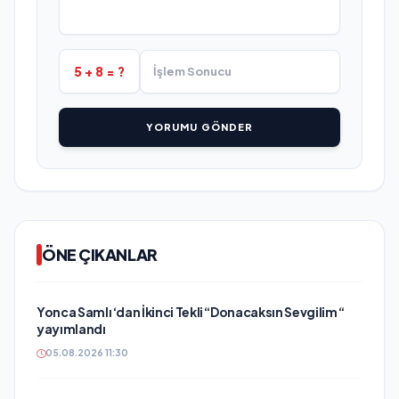
5 + 8 = ?
YORUMU GÖNDER
ÖNE ÇIKANLAR
Yonca Samlı ‘dan İkinci Tekli “Donacaksın Sevgilim “
yayımlandı
05.08.2026 11:30