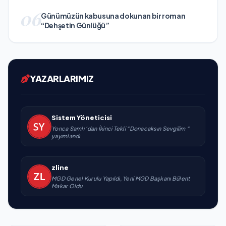
06
Günümüzün kabusuna dokunan bir roman
“Dehşetin Günlüğü”
YAZARLARIMIZ
Sistem Yöneticisi
Yonca Samlı ‘dan İkinci Tekli “Donacaksın Sevgilim “
yayımlandı
zline
MGD Genel Kurulu Yapıldı, Yeni MGD Başkanı Bülent
Makar Oldu