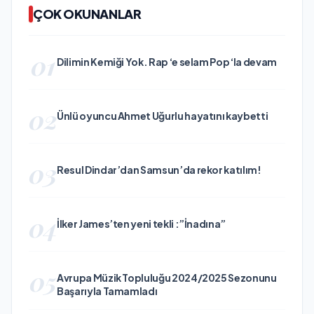
ÇOK OKUNANLAR
01
Dilimin Kemiği Yok. Rap ‘e selam Pop ‘la devam
02
Ünlü oyuncu Ahmet Uğurlu hayatını kaybetti
03
Resul Dindar’dan Samsun’da rekor katılım!
04
İlker James’ten yeni tekli :”İnadına”
05
Avrupa Müzik Topluluğu 2024/2025 Sezonunu
Başarıyla Tamamladı