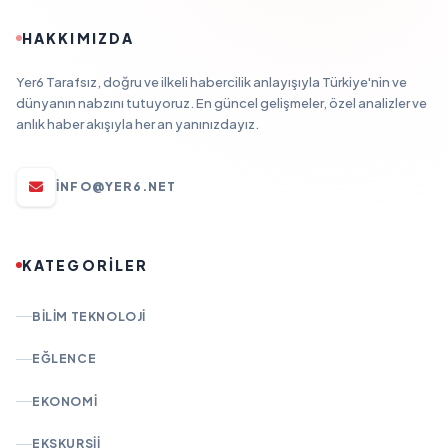
HAKKIMIZDA
Yer6 Tarafsız, doğru ve ilkeli habercilik anlayışıyla Türkiye'nin ve
dünyanın nabzını tutuyoruz. En güncel gelişmeler, özel analizler ve
anlık haber akışıyla her an yanınızdayız.
INFO@YER6.NET
KATEGORİLER
BILIM TEKNOLOJI
EĞLENCE
EKONOMI
EKSKURSII