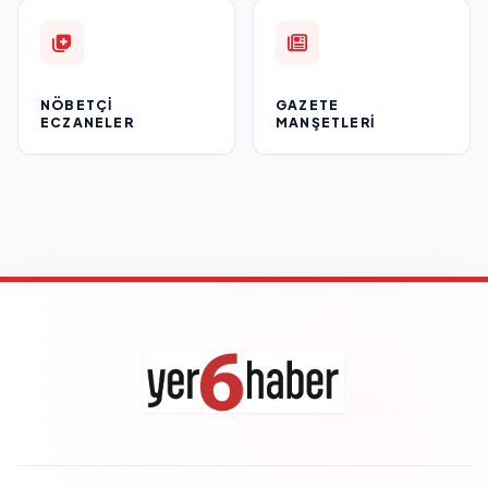
NÖBETÇI
GAZETE
ECZANELER
MANŞETLERI