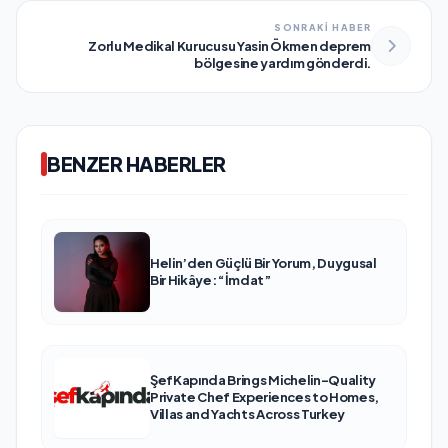
SONRAKİ HABER
Zorlu Medikal Kurucusu Yasin Ökmen deprem
bölgesine yardım gönderdi.
BENZER HABERLER
Helin’den Güçlü Bir Yorum, Duygusal
Bir Hikâye: “İmdat”
ŞefKapında Brings Michelin-Quality
Private Chef Experiences to Homes,
Villas and Yachts Across Turkey