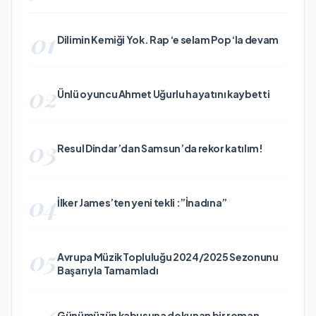
01
Dilimin Kemiği Yok. Rap ‘e selam Pop ‘la devam
02
Ünlü oyuncu Ahmet Uğurlu hayatını kaybetti
03
Resul Dindar’dan Samsun’da rekor katılım!
04
İlker James’ten yeni tekli :”İnadına”
05
Avrupa Müzik Topluluğu 2024/2025 Sezonunu
Başarıyla Tamamladı
Günümüzün kabusuna dokunan bir roman