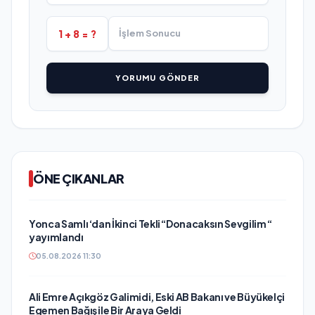
1 + 8 = ?
YORUMU GÖNDER
ÖNE ÇIKANLAR
Yonca Samlı ‘dan İkinci Tekli “Donacaksın Sevgilim “
yayımlandı
05.08.2026 11:30
Ali Emre Açıkgöz Galimidi, Eski AB Bakanı ve Büyükelçi
Egemen Bağış ile Bir Araya Geldi