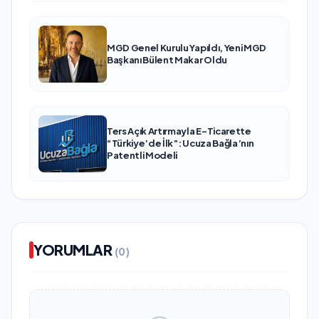
MGD Genel Kurulu Yapıldı, Yeni MGD
Başkanı Bülent Makar Oldu
Ters Açık Artırmayla E-Ticarette
“Türkiye’de İlk”: Ucuza Bağla’nın
Patentli Modeli
YORUMLAR
(0)