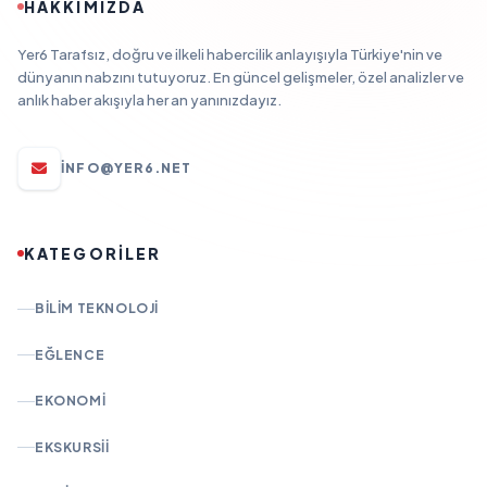
HAKKIMIZDA
Yer6 Tarafsız, doğru ve ilkeli habercilik anlayışıyla Türkiye'nin ve
dünyanın nabzını tutuyoruz. En güncel gelişmeler, özel analizler ve
anlık haber akışıyla her an yanınızdayız.
INFO@YER6.NET
KATEGORİLER
BILIM TEKNOLOJI
EĞLENCE
EKONOMI
EKSKURSII