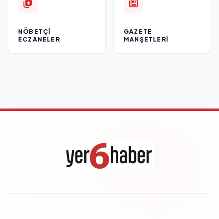
NÖBETÇI
GAZETE
ECZANELER
MANŞETLERI