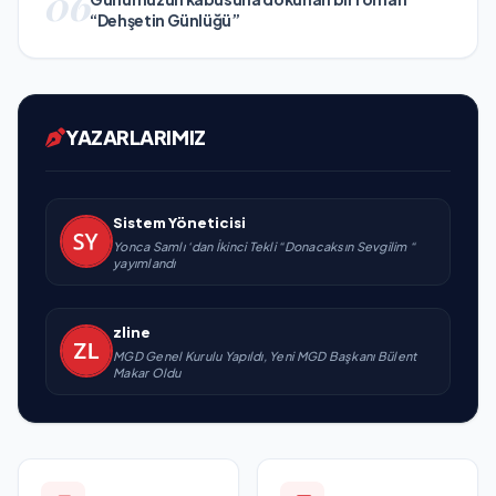
06
“Dehşetin Günlüğü”
YAZARLARIMIZ
Sistem Yöneticisi
Yonca Samlı ‘dan İkinci Tekli “Donacaksın Sevgilim “
yayımlandı
zline
MGD Genel Kurulu Yapıldı, Yeni MGD Başkanı Bülent
Makar Oldu