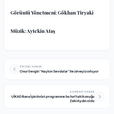
Görüntü Yönetmeni:
Gökhan Tiryaki
Müzik:
Aytekin Ataş
ÖNCEKİ HABER
Onur Gergin “Naylon Sevdalar” ile zirveyi zorluyor
SONRAKİ HABER
UİKAD Bana İşini Anlat programının bu haftaki konuğu
Zeki Aydın oldu