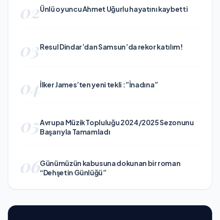
02
Ünlü oyuncu Ahmet Uğurlu hayatını kaybetti
03
Resul Dindar’dan Samsun’da rekor katılım!
04
İlker James’ten yeni tekli :”İnadına”
05
Avrupa Müzik Topluluğu 2024/2025 Sezonunu
Başarıyla Tamamladı
06
Günümüzün kabusuna dokunan bir roman
“Dehşetin Günlüğü”