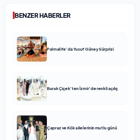
BENZER HABERLER
Palmalife’da Yusuf Güney Sürprizi
Burak Çiçek’ten İzmir’de renkli açılış
Çapraz ve Kök ailelerinin mutlu günü