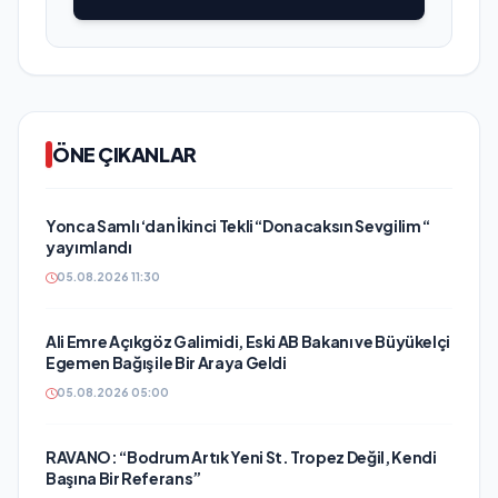
ÖNE ÇIKANLAR
Yonca Samlı ‘dan İkinci Tekli “Donacaksın Sevgilim “
yayımlandı
05.08.2026 11:30
Ali Emre Açıkgöz Galimidi, Eski AB Bakanı ve Büyükelçi
Egemen Bağış ile Bir Araya Geldi
05.08.2026 05:00
RAVANO: “Bodrum Artık Yeni St. Tropez Değil, Kendi
Başına Bir Referans”