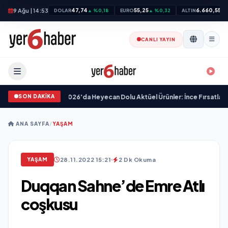
9 Ağu | 14:53
47,74
55,25
6.660,55
DOLAR
▲ %0,18
EURO
▲ %0,32
ALTIN
▲ 
CANLI YAYIN
SON DAKİKA
'de 18 Haziran 2026'da Heyecan Dolu Aktüel Ürünler: İnce Fırsatlar ve Lezze
ANA SAYFA
/
YAŞAM
28.11.2022 15:21
2 Dk Okuma
YAŞAM
Duqqan Sahne’de Emre Atlı
coşkusu