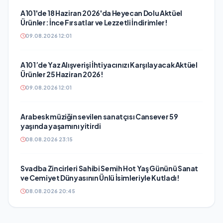
A101'de 18 Haziran 2026'da Heyecan Dolu Aktüel
Ürünler: İnce Fırsatlar ve Lezzetli İndirimler!
09.08.2026 12:01
A101’de Yaz Alışverişi İhtiyacınızı Karşılayacak Aktüel
Ürünler 25 Haziran 2026!
09.08.2026 12:01
Arabesk müziğin sevilen sanatçısı Cansever 59
yaşında yaşamını yitirdi
08.08.2026 23:15
Svadba Zincirleri Sahibi Semih Hot Yaş Gününü Sanat
ve Cemiyet Dünyasının Ünlü İsimleriyle Kutladı!
08.08.2026 20:45