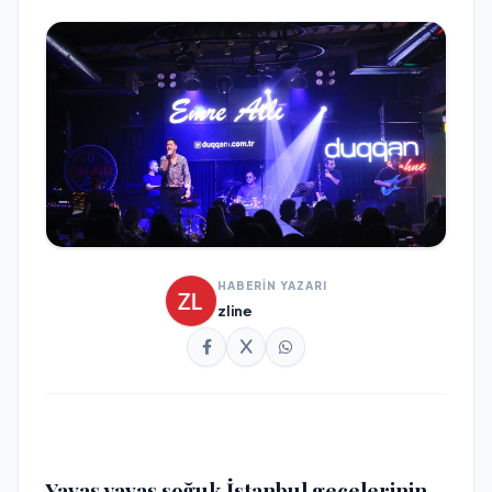
HABERİN YAZARI
zline
Yavaş yavaş soğuk İstanbul gecelerinin