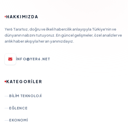
HAKKIMIZDA
Yer6 Tarafsız, doğru ve ilkeli habercilik anlayışıyla Türkiye'nin ve
dünyanın nabzını tutuyoruz. En güncel gelişmeler, özel analizler ve
anlık haber akışıyla her an yanınızdayız.
INFO@YER6.NET
KATEGORİLER
BILIM TEKNOLOJI
EĞLENCE
EKONOMI