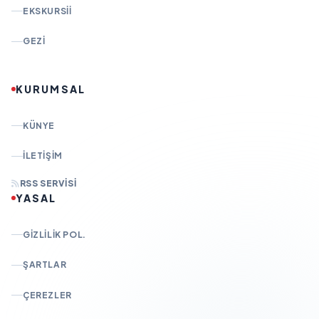
EKSKURSII
GEZI
KURUMSAL
KÜNYE
İLETIŞIM
RSS SERVISI
YASAL
GIZLILIK POL.
ŞARTLAR
ÇEREZLER