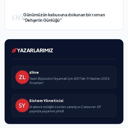
06
Günümüzün kabusuna dokunan bir roman
“Dehşetin Günlüğü”
YAZARLARIMIZ
zline
Yazın Büyüsünü Yaşamak İçin A101'de 11 Haziran 2026
Fırsatları!
Sistem Yöneticisi
Arabesk müziğin sevilen sanatçısı Cansever 59
yaşında yaşamını yitirdi