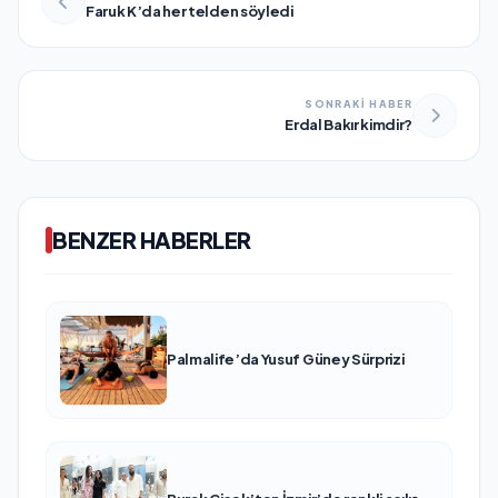
Faruk K’da her telden söyledi
SONRAKİ HABER
Erdal Bakır kimdir?
BENZER HABERLER
Palmalife’da Yusuf Güney Sürprizi