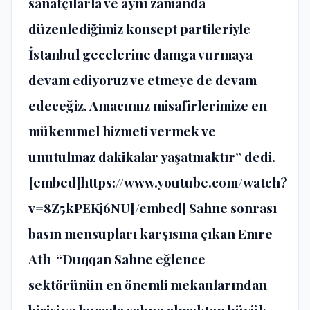
sanatçılarla ve aynı zamanda
düzenlediğimiz konsept partileriyle
İstanbul gecelerine damga vurmaya
devam ediyoruz ve etmeye de devam
edeceğiz. Amacımız misafirlerimize en
mükemmel hizmeti vermek ve
unutulmaz dakikalar yaşatmaktır” dedi.
[embed]https://www.youtube.com/watch?
v=8Z5kPEKj6NU[/embed] Sahne sonrası
basın mensupları karşısına çıkan Emre
Atlı “Duqqan Sahne eğlence
sektörünün en önemli mekanlarından
birisi ve burada sahne almaktan büyük