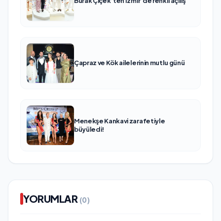
Burak Çiçek’ten İzmir’de renkli açılış
Çapraz ve Kök ailelerinin mutlu günü
Menekşe Kankavi zarafetiyle
büyüledi!
YORUMLAR
(0)