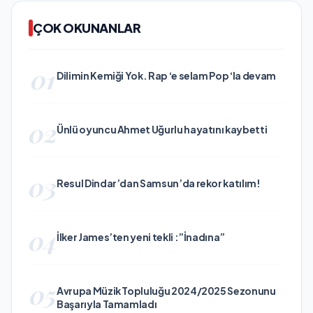
ÇOK OKUNANLAR
01
Dilimin Kemiği Yok. Rap ‘e selam Pop ‘la devam
02
Ünlü oyuncu Ahmet Uğurlu hayatını kaybetti
03
Resul Dindar’dan Samsun’da rekor katılım!
04
İlker James’ten yeni tekli :”İnadına”
05
Avrupa Müzik Topluluğu 2024/2025 Sezonunu
Başarıyla Tamamladı