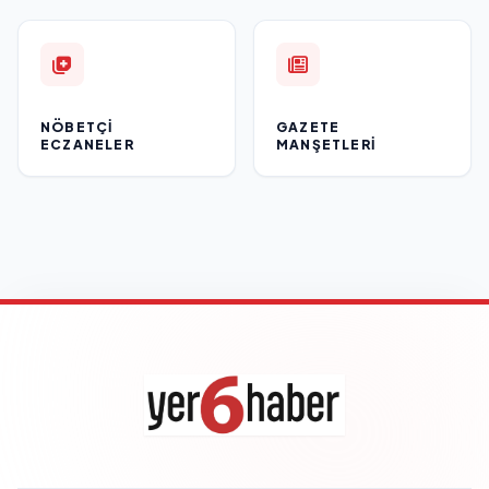
NÖBETÇI
GAZETE
ECZANELER
MANŞETLERI