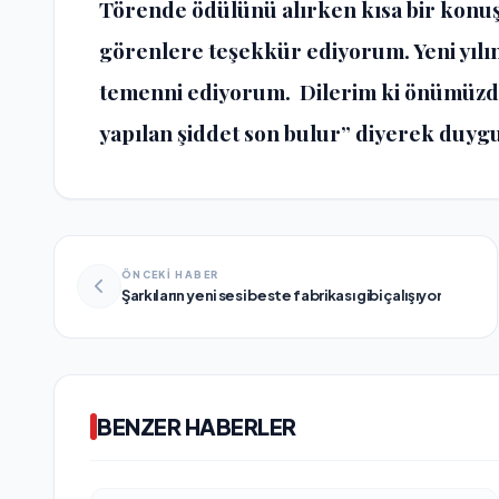
Törende ödülünü alırken kısa bir konu
görenlere teşekkür ediyorum. Yeni yılı
temenni ediyorum. Dilerim ki önümüzde
yapılan şiddet son bulur” diyerek duygul
ÖNCEKİ HABER
Şarkıların yeni sesi beste fabrikası gibi çalışıyor
BENZER HABERLER