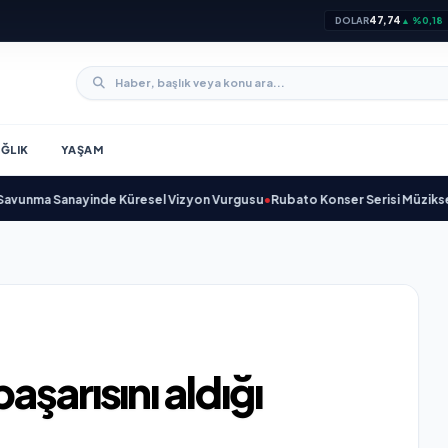
47,74
DOLAR
▲ %0,18
ĞLIK
YAŞAM
Sanayinde Küresel Vizyon Vurgusu
•
Rubato Konser Serisi Müzikseverlerle
şarısını aldığı