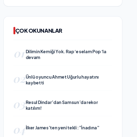
ÇOK OKUNANLAR
01
Dilimin Kemiği Yok. Rap ‘e selam Pop ‘la
devam
02
Ünlü oyuncu Ahmet Uğurlu hayatını
kaybetti
03
Resul Dindar’dan Samsun’da rekor
katılım!
04
İlker James’ten yeni tekli :”İnadına”