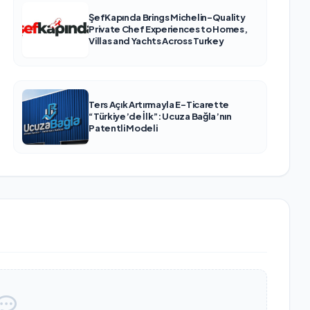
ŞefKapında Brings Michelin-Quality
Private Chef Experiences to Homes,
Villas and Yachts Across Turkey
Ters Açık Artırmayla E-Ticarette
“Türkiye’de İlk”: Ucuza Bağla’nın
Patentli Modeli