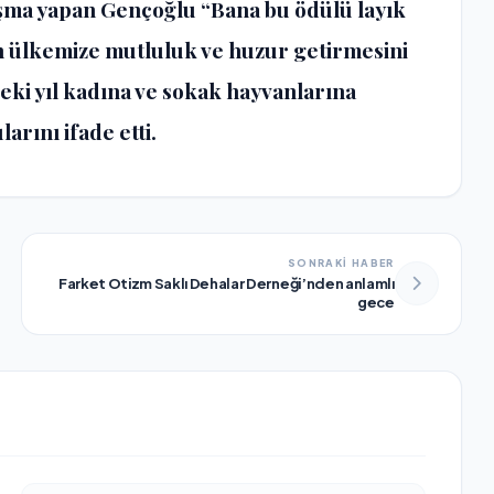
şma yapan Gençoğlu “Bana bu ödülü layık
n ülkemize mutluluk ve huzur getirmesini
ki yıl kadına ve sokak hayvanlarına
arını ifade etti.
SONRAKİ HABER
Farket Otizm Saklı Dehalar Derneği’nden anlamlı
gece