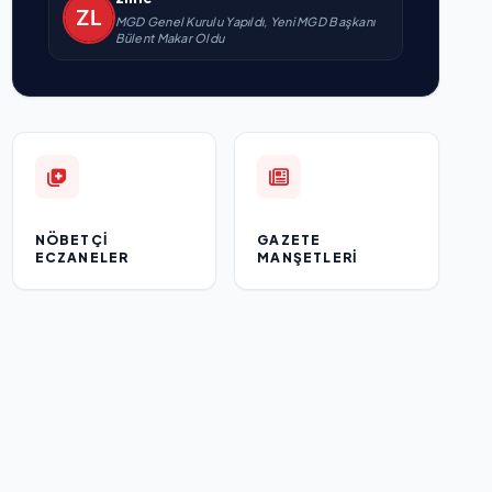
MGD Genel Kurulu Yapıldı, Yeni MGD Başkanı
Bülent Makar Oldu
NÖBETÇI
GAZETE
ECZANELER
MANŞETLERI