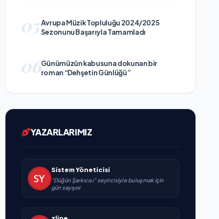
05
Avrupa Müzik Topluluğu 2024/2025
Sezonunu Başarıyla Tamamladı
06
Günümüzün kabusuna dokunan bir
roman “Dehşetin Günlüğü”
YAZARLARIMIZ
Sistem Yöneticisi
“Düğün Şarkıcısı” seyircisiyle buluşmak için
gün sayıyor
zline