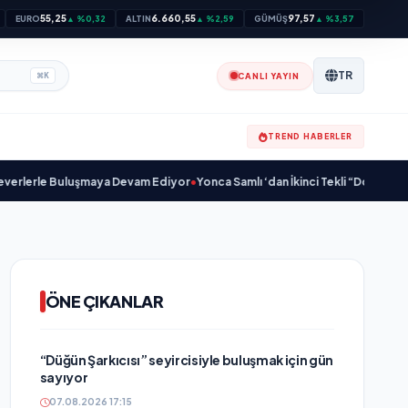
55,25
6.660,55
97,57
EURO
▲ %0,32
ALTIN
▲ %2,59
GÜMÜŞ
▲ %3,57
TR
CANLI YAYIN
⌘
K
TREND HABERLER
 Buluşmaya Devam Ediyor
•
Yonca Samlı ‘dan İkinci Tekli “Donacaksın Sevgili
ÖNE ÇIKANLAR
“Düğün Şarkıcısı” seyircisiyle buluşmak için gün
sayıyor
07.08.2026 17:15