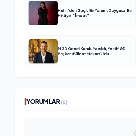
Helin’den Güçlü Bir Yorum, Duygusal Bir
Hikâye: “İmdat”
MGD Genel Kurulu Yapıldı, Yeni MGD
Başkanı Bülent Makar Oldu
YORUMLAR
(0)