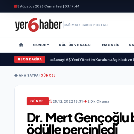
8 Ağustos 2026 Cumartesi | 03:17:46
BAĞIMSIZ HABER PORTALI
GÜNDEM
KÜLTÜR VE SANAT
MAGAZIN
SA
SON DAKİKA
r
•
Açıkgöz Savunma Sanayi AŞ Yeni Yönetim Kurulunu Açıkladı ve Savunma 
ANA SAYFA
/
GÜNCEL
25.12.2022 15:31
2 Dk Okuma
GÜNCEL
Dr. Mert Gençoğlu ba
ödülle perçinledi